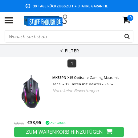
30 TAGE RÜCKZUGSZEIT + 3 JAHRE GARANTIE
0
NIEDRIGE PREISE UND GROSSE AUSWAHL
FILTER
1
MKESPN
X15 Optische Gaming-Maus mit
Kabel – 12 Tasten mit Makros – RGB-
Noch keine Bewertungen
Farben – Rechtshänder mit DPI-Anpassung
bis zu 12800 DPI – Schwarz
€33,96
AUF LAGER
€39,95
ZUM WARENKORB HINZUFÜGEN