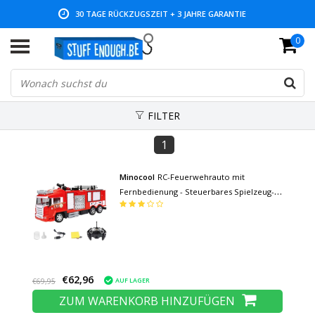
30 TAGE RÜCKZUGSZEIT + 3 JAHRE GARANTIE
0
NIEDRIGE PREISE UND GROSSE AUSWAHL
FILTER
1
Minocool
RC-Feuerwehrauto mit
Fernbedienung - Steuerbares Spielzeug-
Feuerwehrauto Autoradio-gesteuerte
Metalllegierung
€62,96
AUF LAGER
€69,95
ZUM WARENKORB HINZUFÜGEN