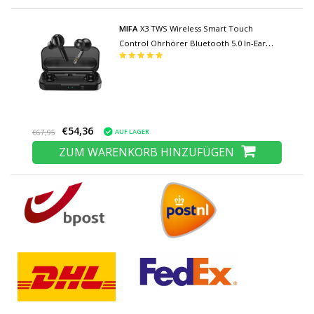
MIFA
X3 TWS Wireless Smart Touch
Control Ohrhörer Bluetooth 5.0 In-Ear
Wireless Buds Ohrhörer Ohrhörer
430mAh Kopfhörer Schwarz
€54,36
AUF LAGER
€67,95
ZUM WARENKORB HINZUFÜGEN