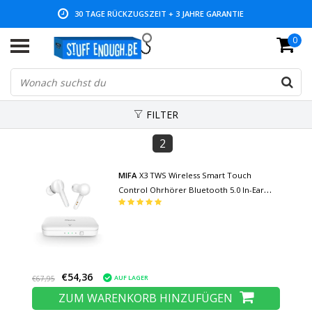
30 TAGE RÜCKZUGSZEIT + 3 JAHRE GARANTIE
0
NIEDRIGE PREISE UND GROSSE AUSWAHL
FILTER
2
MIFA
X3 TWS Wireless Smart Touch
Control Ohrhörer Bluetooth 5.0 In-Ear
Wireless Buds Ohrhörer Ohrhörer
430mAh Kopfhörer Weiß
€54,36
AUF LAGER
€67,95
ZUM WARENKORB HINZUFÜGEN