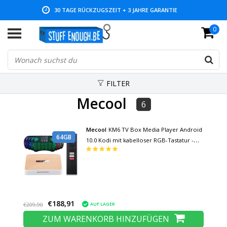
30 TAGE RÜCKZUGSZEIT + 3 JAHRE GARANTIE
0
NIEDRIGE PREISE UND GROSSE AUSWAHL
FILTER
Mecool
6
Mecool
KM6 TV Box Media Player Android
64GB
10.0 Kodi mit kabelloser RGB-Tastatur -
Bluetooth 5.0 - 4K HDR - 4GB RAM - 64GB
Speicher
€188,91
AUF LAGER
€209,90
ZUM WARENKORB HINZUFÜGEN