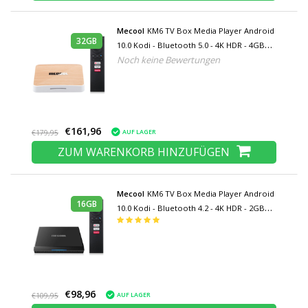
Mecool
KM6 TV Box Media Player Android
32GB
10.0 Kodi - Bluetooth 5.0 - 4K HDR - 4GB
Noch keine Bewertungen
RAM - 32GB Speicher
€161,96
AUF LAGER
€179,95
ZUM WARENKORB HINZUFÜGEN
Mecool
KM6 TV Box Media Player Android
16GB
10.0 Kodi - Bluetooth 4.2 - 4K HDR - 2GB
RAM - 16GB Speicher
€98,96
AUF LAGER
€109,95