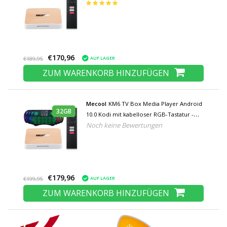
RAM - 64GB Speicher
€170,96
AUF LAGER
€189,95
ZUM WARENKORB HINZUFÜGEN
Mecool
KM6 TV Box Media Player Android
32GB
10.0 Kodi mit kabelloser RGB-Tastatur -
Noch keine Bewertungen
Bluetooth 5.0 - 4K HDR - 4GB RAM - 32GB
Speicher
€179,96
AUF LAGER
€199,95
ZUM WARENKORB HINZUFÜGEN