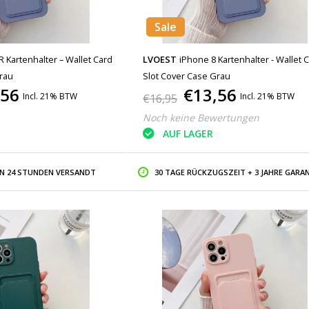
Sale
 Kartenhalter – Wallet Card
LVOEST
iPhone 8 Kartenhalter - Wallet 
rau
Slot Cover Case Grau
,56
€13,56
Incl. 21% BTW
Incl. 21% BTW
€16,95
Noch keine Bewertungen
AUF LAGER
IN 24 STUNDEN VERSANDT
30 TAGE RÜCKZUGSZEIT + 3 JAHRE GARAN