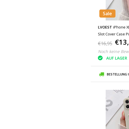
Sale
LVOEST
iPhone XR
Slot Cover Case P
€13
€16,95
Noch keine Bew
AUF LAGER
BESTELLUNG 