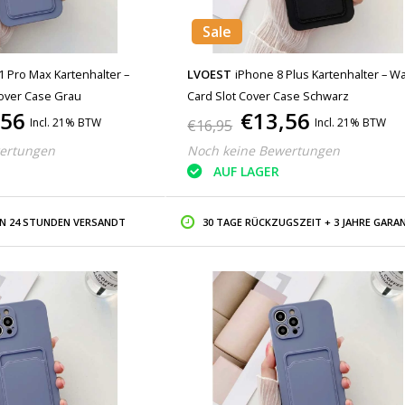
Sale
1 Pro Max Kartenhalter –
LVOEST
iPhone 8 Plus Kartenhalter – Wa
Cover Case Grau
Card Slot Cover Case Schwarz
,56
€13,56
Incl. 21% BTW
Incl. 21% BTW
€16,95
ertungen
Noch keine Bewertungen
AUF LAGER
IN 24 STUNDEN VERSANDT
30 TAGE RÜCKZUGSZEIT + 3 JAHRE GARAN