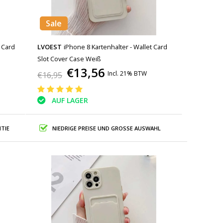
Sale
t Card
LVOEST
iPhone 8 Kartenhalter - Wallet Card
Slot Cover Case Weiß
€13,56
Incl. 21% BTW
€16,95
AUF LAGER
TIE
NIEDRIGE PREISE UND GROSSE AUSWAHL