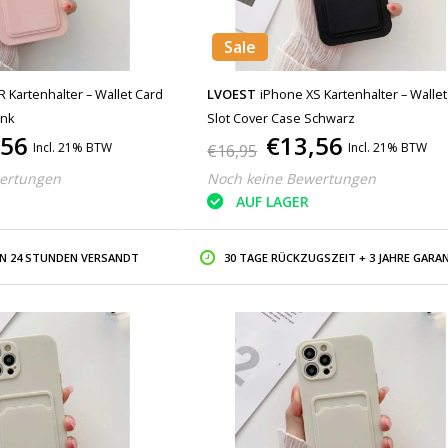
Sale
 Kartenhalter – Wallet Card
LVOEST
iPhone XS Kartenhalter – Walle
ink
Slot Cover Case Schwarz
,56
€13,56
Incl. 21% BTW
Incl. 21% BTW
€16,95
ertungen
Noch keine Bewertungen
AUF LAGER
IN 24 STUNDEN VERSANDT
30 TAGE RÜCKZUGSZEIT + 3 JAHRE GARAN