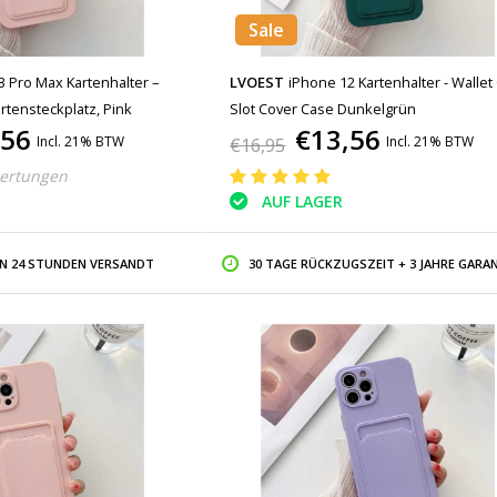
Sale
3 Pro Max Kartenhalter –
LVOEST
iPhone 12 Kartenhalter - Wallet
rtensteckplatz, Pink
Slot Cover Case Dunkelgrün
,56
€13,56
Incl. 21% BTW
Incl. 21% BTW
€16,95
ertungen
AUF LAGER
IN 24 STUNDEN VERSANDT
30 TAGE RÜCKZUGSZEIT + 3 JAHRE GARAN