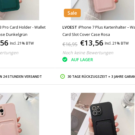
Sale
 Pro Card Holder - Wallet
LVOEST
iPhone 7 Plus Kartenhalter – Wa
Case Dunkelgrün
Card Slot Cover Case Rosa
,56
€13,56
Incl. 21% BTW
Incl. 21% BTW
€16,95
ertungen
Noch keine Bewertungen
AUF LAGER
IN 24 STUNDEN VERSANDT
30 TAGE RÜCKZUGSZEIT + 3 JAHRE GARAN