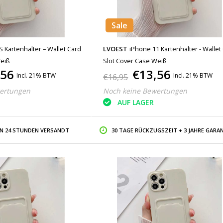
Sale
 Kartenhalter – Wallet Card
LVOEST
iPhone 11 Kartenhalter - Wallet
Weiß
Slot Cover Case Weiß
,56
€13,56
Incl. 21% BTW
Incl. 21% BTW
€16,95
ertungen
Noch keine Bewertungen
AUF LAGER
IN 24 STUNDEN VERSANDT
30 TAGE RÜCKZUGSZEIT + 3 JAHRE GARAN