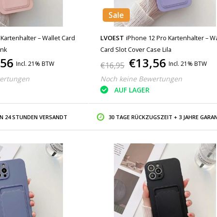
Sale
Kartenhalter – Wallet Card
LVOEST
iPhone 12 Pro Kartenhalter – Wa
ink
Card Slot Cover Case Lila
,56
€13,56
Incl. 21% BTW
Incl. 21% BTW
€16,95
ertungen
Noch keine Bewertungen
AUF LAGER
IN 24 STUNDEN VERSANDT
30 TAGE RÜCKZUGSZEIT + 3 JAHRE GARAN