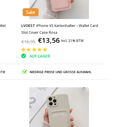
Sale
llet
LVOEST
iPhone XS Kartenhalter – Wallet Card
Slot Cover Case Rosa
€13,56
Incl. 21% BTW
€16,95
AUF LAGER
TIE
NIEDRIGE PREISE UND GROSSE AUSWAHL