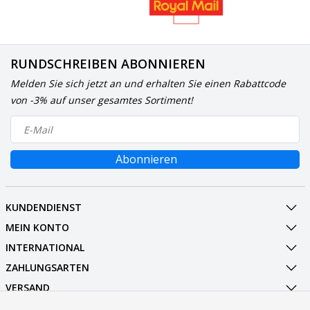
RUNDSCHREIBEN ABONNIEREN
Melden Sie sich jetzt an und erhalten Sie einen Rabattcode
von -3% auf unser gesamtes Sortiment!
Abonnieren
KUNDENDIENST
MEIN KONTO
INTERNATIONAL
ZAHLUNGSARTEN
VERSAND
SOCIALMEDIA