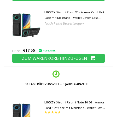
LUCKBY
Xiaomi Poco X3 - Armor Card Slot
Case mit Kickstand - Wallet Cover Case
Noch keine Bewertungen
Grün
€17,56
AUF LAGER
€21,95
ZUM WARENKORB HINZUFÜGEN
NIEDRIGE PREISE UND GROSSE AUSWAHL
LUCKBY
Xiaomi Redmi Note 10 5G - Armor
Card Slot Case mit Kickstand - Wallet Cover
Case Blau