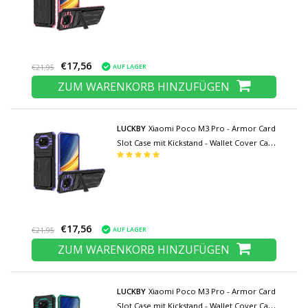
€17,56
AUF LAGER
€21,95
ZUM WARENKORB HINZUFÜGEN
LUCKBY
Xiaomi Poco M3 Pro - Armor Card
Slot Case mit Kickstand - Wallet Cover Case
Lila
€17,56
AUF LAGER
€21,95
ZUM WARENKORB HINZUFÜGEN
LUCKBY
Xiaomi Poco M3 Pro - Armor Card
Slot Case mit Kickstand - Wallet Cover Case