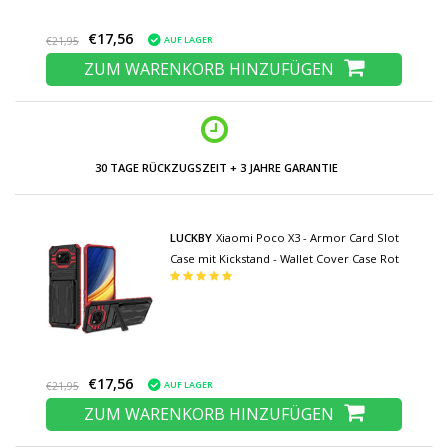
€17,56
AUF LAGER
€21,95
ZUM WARENKORB HINZUFÜGEN
NIEDRIGE PREISE UND GROSSE AUSWAHL
LUCKBY
Xiaomi Poco X3 - Armor Card Slot
Case mit Kickstand - Wallet Cover Case Rot
€17,56
AUF LAGER
€21,95
ZUM WARENKORB HINZUFÜGEN