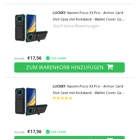
LUCKBY
Xiaomi Poco X3 Pro - Armor Card
Slot Case mit Kickstand - Wallet Cover Case
Noch keine Bewertungen
Grün
€17,56
AUF LAGER
€21,95
ZUM WARENKORB HINZUFÜGEN
LUCKBY
Xiaomi Poco X3 Pro - Armor Card
Slot Case mit Kickstand - Wallet Cover Case
Blau
€17,56
AUF LAGER
€21,95