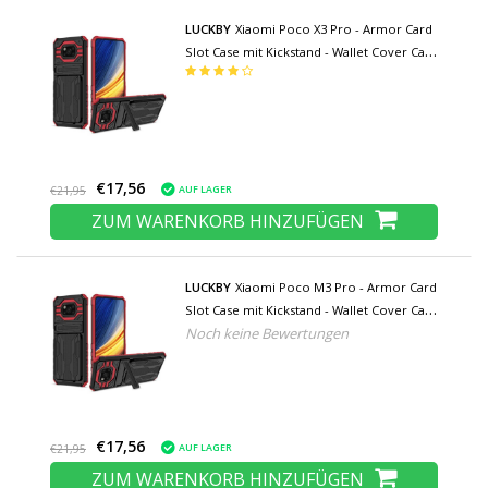
LUCKBY
Xiaomi Poco X3 Pro - Armor Card
Slot Case mit Kickstand - Wallet Cover Case
Rot
€17,56
AUF LAGER
€21,95
ZUM WARENKORB HINZUFÜGEN
LUCKBY
Xiaomi Poco M3 Pro - Armor Card
Slot Case mit Kickstand - Wallet Cover Case
Noch keine Bewertungen
Rot
€17,56
AUF LAGER
€21,95
ZUM WARENKORB HINZUFÜGEN