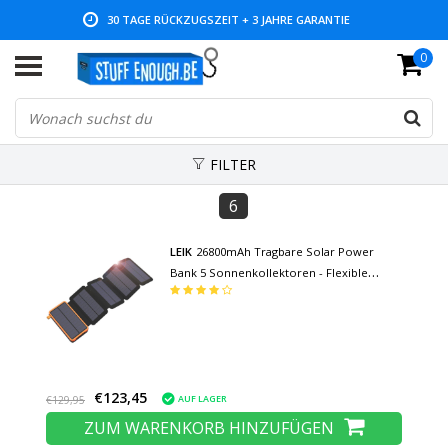
30 TAGE RÜCKZUGSZEIT + 3 JAHRE GARANTIE
0
NIEDRIGE PREISE UND GROSSE AUSWAHL
FILTER
6
LEIK
26800mAh Tragbare Solar Power
Bank 5 Sonnenkollektoren - Flexible
Solarenergie Batterieladegerät 7.5W Sun
Orange
€123,45
AUF LAGER
€129,95
ZUM WARENKORB HINZUFÜGEN