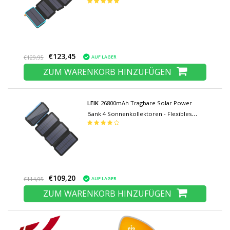
Solar Power Ladegerät 7.5W Sun Blue
€123,45
AUF LAGER
€129,95
ZUM WARENKORB HINZUFÜGEN
LEIK
26800mAh Tragbare Solar Power
Bank 4 Sonnenkollektoren - Flexibles
Solarenergie-Ladegerät 7.5W Sun Blue
€109,20
AUF LAGER
€114,95
ZUM WARENKORB HINZUFÜGEN