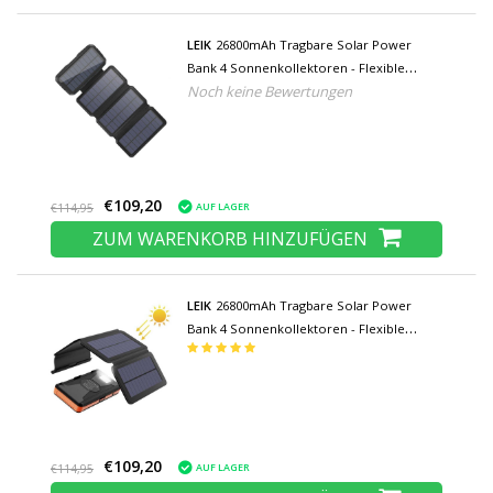
LEIK
26800mAh Tragbare Solar Power
Bank 4 Sonnenkollektoren - Flexible
Noch keine Bewertungen
Solarenergie Batterieladegerät 7.5W Sun
Black
€109,20
AUF LAGER
€114,95
ZUM WARENKORB HINZUFÜGEN
LEIK
26800mAh Tragbare Solar Power
Bank 4 Sonnenkollektoren - Flexible
Solarenergie Batterieladegerät 7.5W Sun
Orange
€109,20
AUF LAGER
€114,95