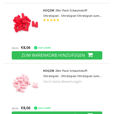
KOQZM
20er-Pack Schaumstoff-
Ohrstöpsel - Ohrstöpsel Ohrstöpsel zum
Schlafen Reisen Schwimmen Schaumstoff
- Weiche Geräuschisolierung - Rot
€8,06
AUF LAGER
€8,95
ZUM WARENKORB HINZUFÜGEN
KOQZM
20er-Pack Schaumstoff-
Ohrstöpsel - Ohrstöpsel Ohrstöpsel zum
Noch keine Bewertungen
Schlafen Reisen Schwimmen Schaumstoff
- Weiche Geräuschisolierung - Rosa
€8,06
AUF LAGER
€8,95