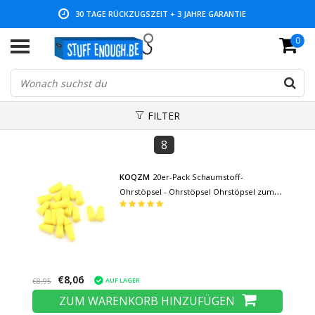
30 TAGE RÜCKZUGSZEIT + 3 JAHRE GARANTIE
0
NIEDRIGE PREISE UND GROSSE AUSWAHL
FILTER
8
KOQZM
20er-Pack Schaumstoff-
Ohrstöpsel - Ohrstöpsel Ohrstöpsel zum
Schlafen Reisen Schwimmen Schaumstoff
- Weiche Geräuschisolierung - Gelb
€8,06
AUF LAGER
€8,95
ZUM WARENKORB HINZUFÜGEN