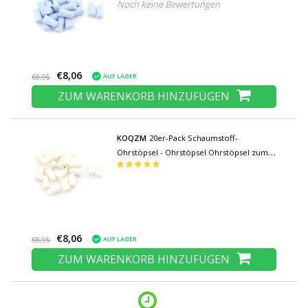
Noch keine Bewertungen
Schlafen Reisen Schwimmen Schaumstoff
- Weiche Geräuschisolierung - Blau
€8,06
AUF LAGER
€8,95
ZUM WARENKORB HINZUFÜGEN
KOQZM
20er-Pack Schaumstoff-
Ohrstöpsel - Ohrstöpsel Ohrstöpsel zum
Schlafen Reisen Schwimmen Schaumstoff
- Weiche Geräuschisolierung - Weiß
€8,06
AUF LAGER
€8,95
ZUM WARENKORB HINZUFÜGEN