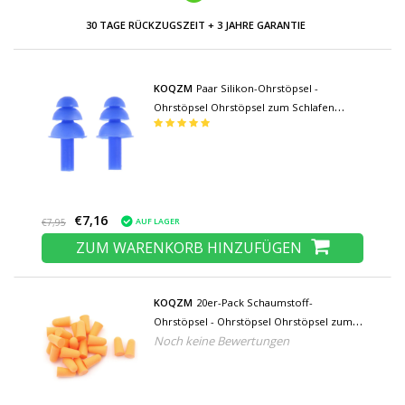
30 TAGE RÜCKZUGSZEIT + 3 JAHRE GARANTIE
KOQZM
Paar Silikon-Ohrstöpsel -
Ohrstöpsel Ohrstöpsel zum Schlafen
Reisen Schwimmen - Weiche
Geräuschisolierung - Blau
€7,16
AUF LAGER
€7,95
ZUM WARENKORB HINZUFÜGEN
KOQZM
20er-Pack Schaumstoff-
Ohrstöpsel - Ohrstöpsel Ohrstöpsel zum
Noch keine Bewertungen
Schlafen Reisen Schwimmen Schaumstoff
- Weiche Geräuschisolierung - Orange