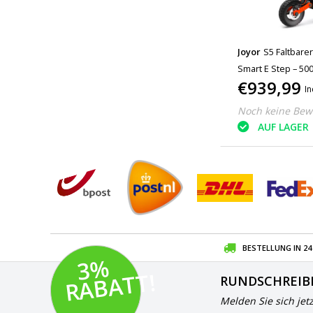
Joyor
S5 Faltbarer
Smart E Step – 50
€939,99
In
Noch keine Bew
AUF LAGER
BESTELLUNG IN 2
3
%
R
A
B
A
T
T!
RUNDSCHREIB
Melden Sie sich jet