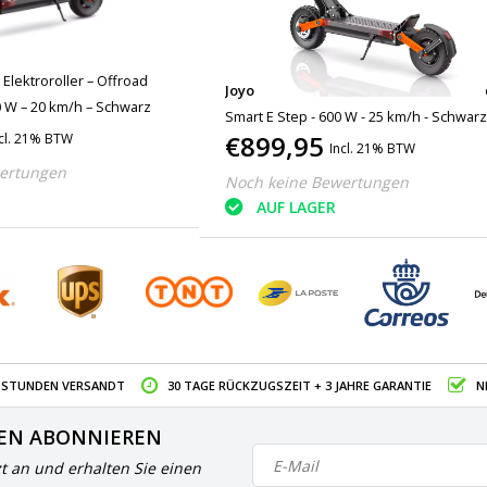
 Elektroroller – Offroad
Joyor
S8-SZ Faltbarer Elektroroller - Off
0 W – 20 km/h – Schwarz
Smart E Step - 600 W - 25 km/h - Schwar
€899,95
cl. 21% BTW
Incl. 21% BTW
ertungen
Noch keine Bewertungen
AUF LAGER
4 STUNDEN VERSANDT
30 TAGE RÜCKZUGSZEIT + 3 JAHRE GARANTIE
N
EN ABONNIEREN
zt an und erhalten Sie einen