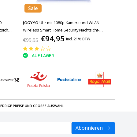
Sale
D-
JOGYYO
Uhr mit 1080p-Kamera und WLAN -
sicht
Wireless Smart Home Security Nachtsicht-
€94,95
Bewegungserkennung
Incl. 21% BTW
€99,95
AUF LAGER
IEDRIGE PREISE UND GROSSE AUSWAHL
Abonnieren