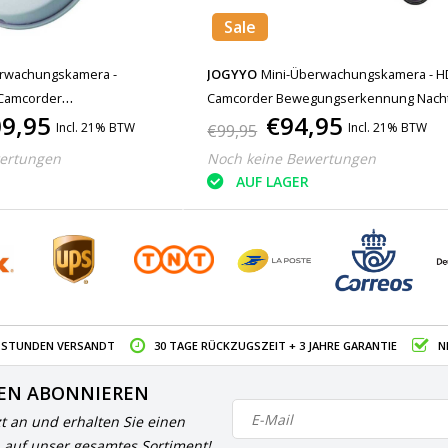
Sale
erwachungskamera -
JOGYYO
Mini-Überwachungskamera - H
Camcorder
Camcorder Bewegungserkennung Nacht
9,95
€94,95
nung Weiß
Schwarz
Incl. 21% BTW
Incl. 21% BTW
€99,95
ertungen
Noch keine Bewertungen
AUF LAGER
4 STUNDEN VERSANDT
30 TAGE RÜCKZUGSZEIT + 3 JAHRE GARANTIE
N
EN ABONNIEREN
zt an und erhalten Sie einen
 auf unser gesamtes Sortiment!