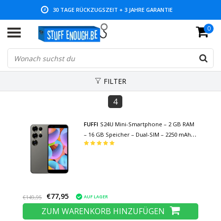
30 TAGE RÜCKZUGSZEIT + 3 JAHRE GARANTIE
0
NIEDRIGE PREISE UND GROSSE AUSWAHL
FILTER
4
FUFFI
S24U Mini-Smartphone – 2 GB RAM
– 16 GB Speicher – Dual-SIM – 2250 mAh
Akku – Grau
€77,95
AUF LAGER
€149,95
ZUM WARENKORB HINZUFÜGEN