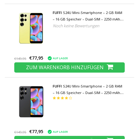
FUFFI
S24U Mini-Smartphone – 2 GB RAM
– 16 GB Speicher – Dual-SIM – 2250 mAh
Noch keine Bewertungen
Akku – Gelb
€77,95
AUF LAGER
€149,95
ZUM WARENKORB HINZUFÜGEN
FUFFI
S24U Mini-Smartphone – 2 GB RAM
– 16 GB Speicher – Dual-SIM – 2250 mAh
Akku – Schwarz
€77,95
AUF LAGER
€149,95