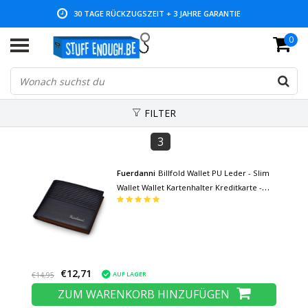
30 TAGE RÜCKZUGSZEIT + 3 JAHRE GARANTIE
0
NIEDRIGE PREISE UND GROSSE AUSWAHL
FILTER
3
Fuerdanni
Billfold Wallet PU Leder - Slim
Wallet Wallet Kartenhalter Kreditkarte -
Schwarz
€12,71
AUF LAGER
€14,95
ZUM WARENKORB HINZUFÜGEN