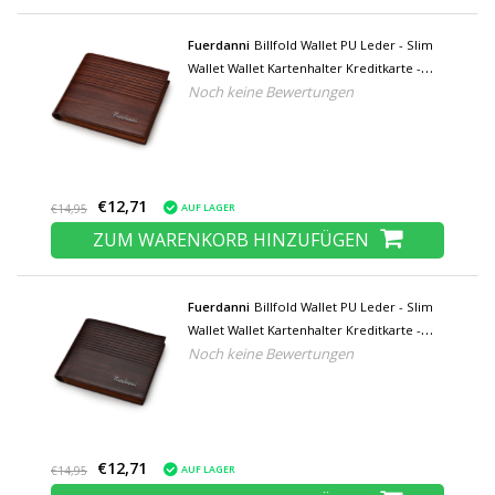
Fuerdanni
Billfold Wallet PU Leder - Slim
Wallet Wallet Kartenhalter Kreditkarte -
Noch keine Bewertungen
Hellbraun
€12,71
AUF LAGER
€14,95
ZUM WARENKORB HINZUFÜGEN
Fuerdanni
Billfold Wallet PU Leder - Slim
Wallet Wallet Kartenhalter Kreditkarte -
Noch keine Bewertungen
Braun
€12,71
AUF LAGER
€14,95