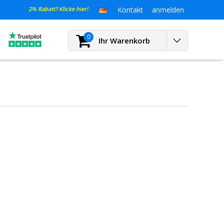
2% Rabatt? Klicke hier!
Kontakt
anmelden
0
Ihr Warenkorb