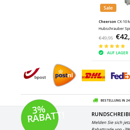
Sale
Cheerson
CX-10 
Hubschrauber Spi
€42
€49,95
AUF LAGER
BESTELLUNG IN 2
3
%
R
A
B
A
T
T!
RUNDSCHREIB
Melden Sie sich jet
Rabattcode von -3%