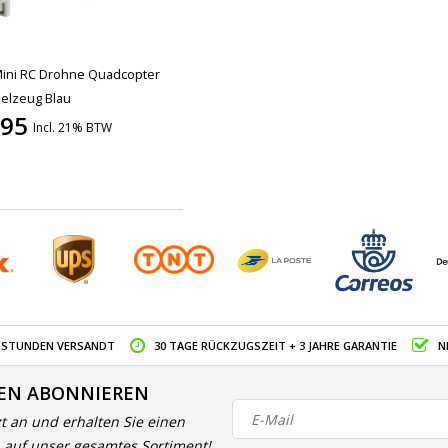
Mini RC Drohne Quadcopter
elzeug Blau
,95
Incl. 21% BTW
4 STUNDEN VERSANDT
30 TAGE RÜCKZUGSZEIT + 3 JAHRE GARANTIE
N
EN ABONNIEREN
zt an und erhalten Sie einen
 auf unser gesamtes Sortiment!