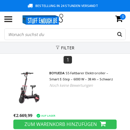
BESTELLUNG IN 24 STUNDEN VERSANDT
0
30 TAGE RÜCKZUGSZEIT + 3 JAHRE GARANTIE
NIEDRIGE PREISE UND GROSSE AUSWAHL
FILTER
1
BOYUEDA
S5 Faltbarer Elektroroller –
Smart E-Step – 6000 W – 38 Ah – Schwarz
Noch keine Bewertungen
€2.669,99
AUF LAGER
ZUM WARENKORB HINZUFÜGEN