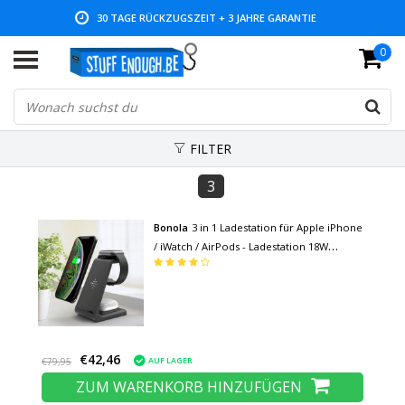
30 TAGE RÜCKZUGSZEIT + 3 JAHRE GARANTIE
0
NIEDRIGE PREISE UND GROSSE AUSWAHL
FILTER
3
Bonola
3 in 1 Ladestation für Apple iPhone
/ iWatch / AirPods - Ladestation 18W
Wireless Pad Schwarz
€42,46
AUF LAGER
€79,95
ZUM WARENKORB HINZUFÜGEN