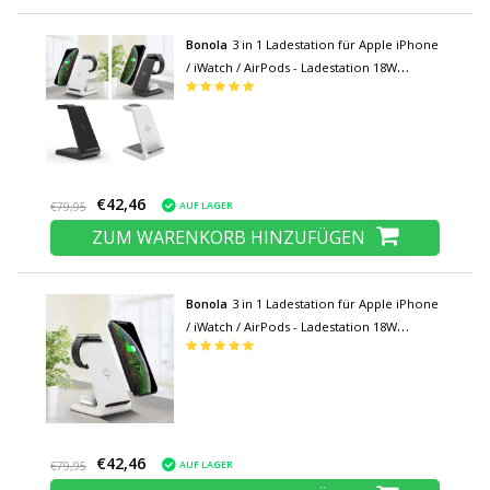
Bonola
3 in 1 Ladestation für Apple iPhone
/ iWatch / AirPods - Ladestation 18W
Wireless Pad Schwarz / Weiß
€42,46
AUF LAGER
€79,95
ZUM WARENKORB HINZUFÜGEN
Bonola
3 in 1 Ladestation für Apple iPhone
/ iWatch / AirPods - Ladestation 18W
Wireless Pad Weiß
€42,46
AUF LAGER
€79,95