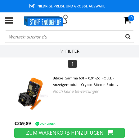
NIEDRIGE PREISE UND GROSSE AUSWAHL
0
FILTER
1
Bitaxe
Gamma 601 – 0,91-Zoll-OLED-
Anzeigemodul – Crypto Bitcoin Solo
Noch keine Bewertungen
Miner-Maschine – 1,2 TH/s – Orange
€369,89
AUF LAGER
ZUM WARENKORB HINZUFÜGEN