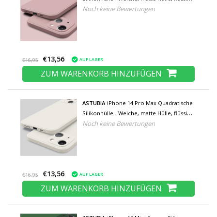
Noch keine Bewertungen
Hülle, Pink
€13,56
AUF LAGER
€16,95
ZUM WARENKORB HINZUFÜGEN
ASTUBIA
iPhone 14 Pro Max Quadratische
Silikonhülle - Weiche, matte Hülle, flüssige
Noch keine Bewertungen
Abdeckung, weiß
€13,56
AUF LAGER
€16,95
ZUM WARENKORB HINZUFÜGEN