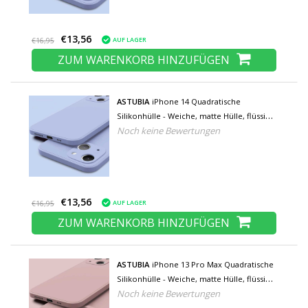
€13,56
AUF LAGER
€16,95
ZUM WARENKORB HINZUFÜGEN
ASTUBIA
iPhone 14 Quadratische
Silikonhülle - Weiche, matte Hülle, flüssige
Noch keine Bewertungen
Hülle, hellblau
€13,56
AUF LAGER
€16,95
ZUM WARENKORB HINZUFÜGEN
ASTUBIA
iPhone 13 Pro Max Quadratische
Silikonhülle - Weiche, matte Hülle, flüssige
Noch keine Bewertungen
Hülle, rosa