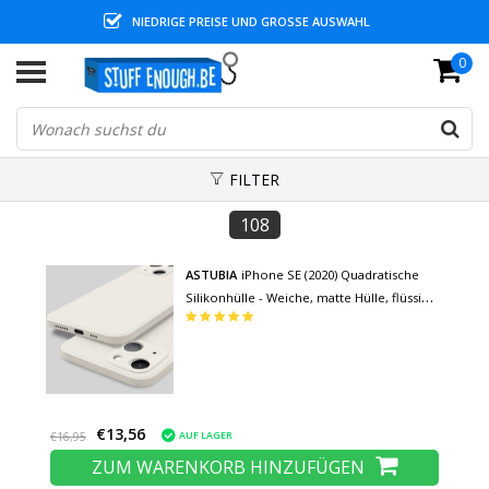
NIEDRIGE PREISE UND GROSSE AUSWAHL
0
FILTER
108
ASTUBIA
iPhone SE (2020) Quadratische
Silikonhülle - Weiche, matte Hülle, flüssige
Abdeckung, weiß
€13,56
AUF LAGER
€16,95
ZUM WARENKORB HINZUFÜGEN