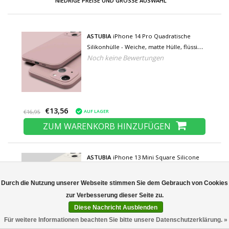
NIEDRIGE PREISE UND GROSSE AUSWAHL
ASTUBIA
iPhone 14 Pro Quadratische
Silikonhülle - Weiche, matte Hülle, flüssige
Noch keine Bewertungen
Hülle, rosa
€13,56
AUF LAGER
€16,95
ZUM WARENKORB HINZUFÜGEN
ASTUBIA
iPhone 13 Mini Square Silicone
Case - Soft Matte Case Liquid Cover White
Noch keine Bewertungen
Durch die Nutzung unserer Webseite stimmen Sie dem Gebrauch von Cookies
Diese Nachricht Ausblenden
Für weitere Informationen beachten Sie bitte unsere Datenschutzerklärung. »