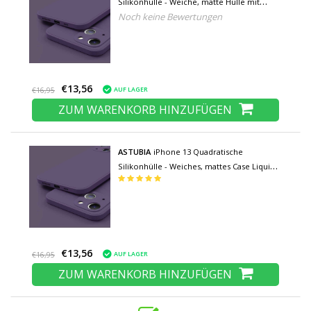
Silikonhülle - Weiche, matte Hülle mit
Noch keine Bewertungen
flüssiger Abdeckung Lila
€13,56
AUF LAGER
€16,95
ZUM WARENKORB HINZUFÜGEN
ASTUBIA
iPhone 13 Quadratische
Silikonhülle - Weiches, mattes Case Liquid
Cover Lila
€13,56
AUF LAGER
€16,95
ZUM WARENKORB HINZUFÜGEN