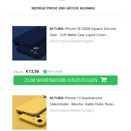
NIEDRIGE PREISE UND GROSSE AUSWAHL
ASTUBIA
iPhone SE (2020) Square Silicone
Case - Soft Matte Case Liquid Cover
Noch keine Bewertungen
Dunkelblau
€13,56
AUF LAGER
€16,95
ZUM WARENKORB HINZUFÜGEN
ASTUBIA
iPhone 13 Quadratische
Silikonhülle - Weiche, matte Hülle, flüssige
Noch keine Bewertungen
Hülle, gelb