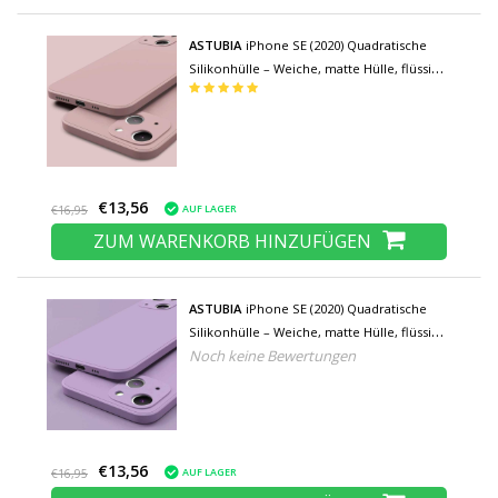
ASTUBIA
iPhone SE (2020) Quadratische
Silikonhülle – Weiche, matte Hülle, flüssige
Hülle, Pink
€13,56
AUF LAGER
€16,95
ZUM WARENKORB HINZUFÜGEN
ASTUBIA
iPhone SE (2020) Quadratische
Silikonhülle – Weiche, matte Hülle, flüssige
Noch keine Bewertungen
Hülle, hellviolett
€13,56
AUF LAGER
€16,95