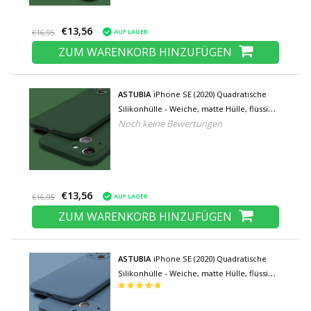
€13,56
AUF LAGER
€16,95
ZUM WARENKORB HINZUFÜGEN
ASTUBIA
iPhone SE (2020) Quadratische
Silikonhülle - Weiche, matte Hülle, flüssige
Noch keine Bewertungen
Hülle, grün
€13,56
AUF LAGER
€16,95
ZUM WARENKORB HINZUFÜGEN
ASTUBIA
iPhone SE (2020) Quadratische
Silikonhülle - Weiche, matte Hülle, flüssige
Hülle, blau