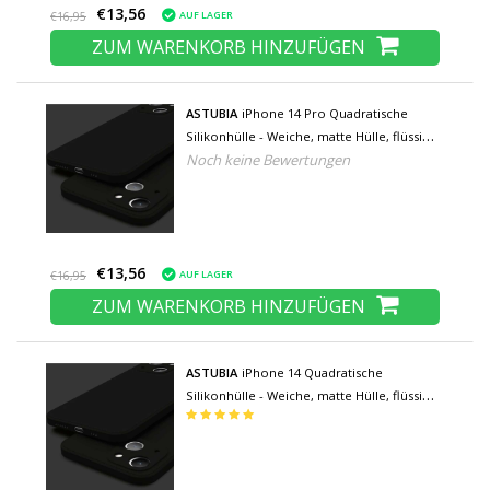
€13,56
AUF LAGER
€16,95
ZUM WARENKORB HINZUFÜGEN
ASTUBIA
iPhone 14 Pro Quadratische
Silikonhülle - Weiche, matte Hülle, flüssige
Noch keine Bewertungen
Hülle, schwarz
€13,56
AUF LAGER
€16,95
ZUM WARENKORB HINZUFÜGEN
ASTUBIA
iPhone 14 Quadratische
Silikonhülle - Weiche, matte Hülle, flüssige
Hülle, schwarz