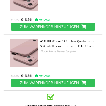
€13,56
AUF LAGER
€16,95
ZUM WARENKORB HINZUFÜGEN
ASTUBIA
iPhone 14 Pro Max Quadratische
Silikonhülle - Weiche, matte Hülle, flüssige
Noch keine Bewertungen
Hülle, rosa
€13,56
AUF LAGER
€16,95
ZUM WARENKORB HINZUFÜGEN