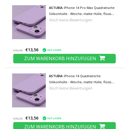
ASTUBIA
iPhone 14 Pro Max Quadratische
Silikonhülle - Weiche, matte Hülle, flüssige
Noch keine Bewertungen
Abdeckung, hellviolett
€13,56
AUF LAGER
€16,95
ZUM WARENKORB HINZUFÜGEN
ASTUBIA
iPhone 14 Quadratische
Silikonhülle - Weiche, matte Hülle, flüssige
Noch keine Bewertungen
Hülle, hellviolett
€13,56
AUF LAGER
€16,95
ZUM WARENKORB HINZUFÜGEN