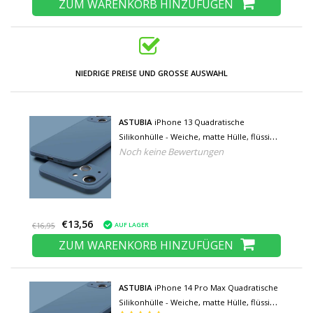
ZUM WARENKORB HINZUFÜGEN
NIEDRIGE PREISE UND GROSSE AUSWAHL
ASTUBIA
iPhone 13 Quadratische
Silikonhülle - Weiche, matte Hülle, flüssige
Noch keine Bewertungen
Hülle, blau
€13,56
AUF LAGER
€16,95
ZUM WARENKORB HINZUFÜGEN
ASTUBIA
iPhone 14 Pro Max Quadratische
Silikonhülle - Weiche, matte Hülle, flüssige