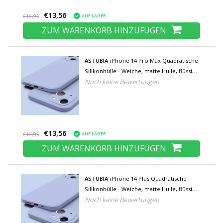
€13,56
AUF LAGER
€16,95
ZUM WARENKORB HINZUFÜGEN
ASTUBIA
iPhone 14 Pro Max Quadratische
Silikonhülle - Weiche, matte Hülle, flüssige
Noch keine Bewertungen
Abdeckung, hellblau
€13,56
AUF LAGER
€16,95
ZUM WARENKORB HINZUFÜGEN
ASTUBIA
iPhone 14 Plus Quadratische
Silikonhülle - Weiche, matte Hülle, flüssige
Noch keine Bewertungen
Hülle, hellblau