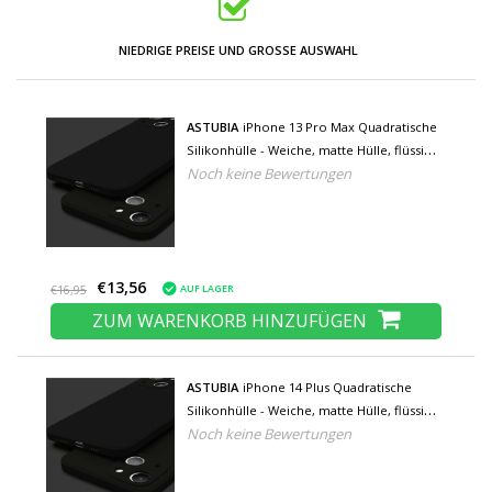
NIEDRIGE PREISE UND GROSSE AUSWAHL
ASTUBIA
iPhone 13 Pro Max Quadratische
Silikonhülle - Weiche, matte Hülle, flüssige
Noch keine Bewertungen
Abdeckung, schwarz
€13,56
AUF LAGER
€16,95
ZUM WARENKORB HINZUFÜGEN
ASTUBIA
iPhone 14 Plus Quadratische
Silikonhülle - Weiche, matte Hülle, flüssige
Noch keine Bewertungen
Hülle, schwarz