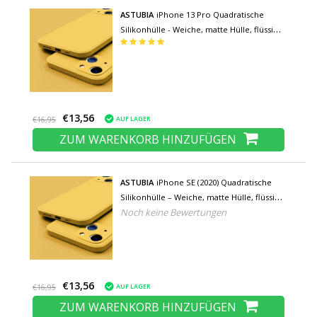
ASTUBIA
iPhone 13 Pro Quadratische
Silikonhülle - Weiche, matte Hülle, flüssige
Hülle, gelb
€13,56
AUF LAGER
€16,95
ZUM WARENKORB HINZUFÜGEN
ASTUBIA
iPhone SE (2020) Quadratische
Silikonhülle – Weiche, matte Hülle, flüssige
Noch keine Bewertungen
Hülle, gelb
€13,56
AUF LAGER
€16,95
ZUM WARENKORB HINZUFÜGEN