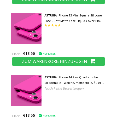
ASTUBIA
iPhone 13 Mini Square Silicone
Case - Soft Matte Case Liquid Cover Pink
€13,56
AUF LAGER
€16,95
ZUM WARENKORB HINZUFÜGEN
ASTUBIA
iPhone 14 Plus Quadratische
Silikonhülle - Weiche, matte Hülle, flüssige
Noch keine Bewertungen
Hülle, rosa
€13,56
AUF LAGER
€16,95