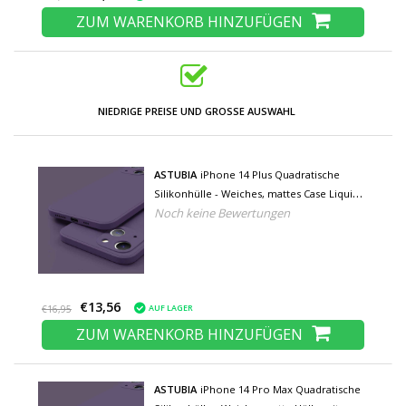
ZUM WARENKORB HINZUFÜGEN
NIEDRIGE PREISE UND GROSSE AUSWAHL
ASTUBIA
iPhone 14 Plus Quadratische
Silikonhülle - Weiches, mattes Case Liquid
Noch keine Bewertungen
Cover Lila
€13,56
AUF LAGER
€16,95
ZUM WARENKORB HINZUFÜGEN
ASTUBIA
iPhone 14 Pro Max Quadratische