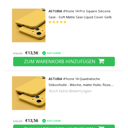
ASTUBIA
iPhone 14 Pro Square Silicone
Case - Soft Matte Case Liquid Cover Gelb
€13,56
AUF LAGER
€16,95
ZUM WARENKORB HINZUFÜGEN
ASTUBIA
iPhone 14 Quadratische
Silikonhülle - Weiche, matte Hülle, flüssige
Noch keine Bewertungen
Hülle, gelb
€13,56
AUF LAGER
€16,95