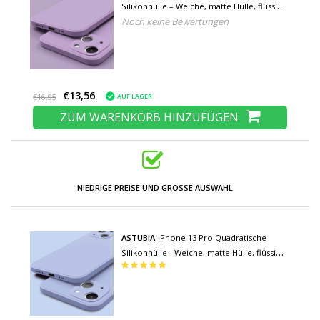
Silikonhülle – Weiche, matte Hülle, flüssige
Noch keine Bewertungen
Hülle, hellviolett
€13,56
AUF LAGER
€16,95
ZUM WARENKORB HINZUFÜGEN
NIEDRIGE PREISE UND GROSSE AUSWAHL
ASTUBIA
iPhone 13 Pro Quadratische
Silikonhülle - Weiche, matte Hülle, flüssige
Hülle, hellblau