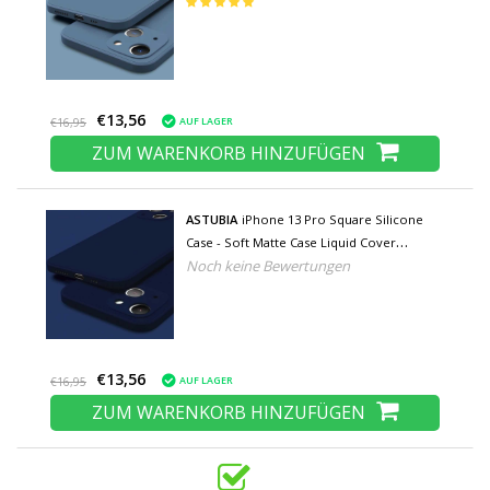
Abdeckung, blau
€13,56
AUF LAGER
€16,95
ZUM WARENKORB HINZUFÜGEN
ASTUBIA
iPhone 13 Pro Square Silicone
Case - Soft Matte Case Liquid Cover
Noch keine Bewertungen
Dunkelblau
€13,56
AUF LAGER
€16,95
ZUM WARENKORB HINZUFÜGEN