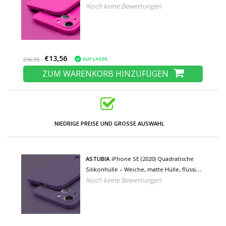
Noch keine Bewertungen
Hülle, Pink
€13,56
AUF LAGER
€16,95
ZUM WARENKORB HINZUFÜGEN
NIEDRIGE PREISE UND GROSSE AUSWAHL
ASTUBIA
iPhone SE (2020) Quadratische
Silikonhülle – Weiche, matte Hülle, flüssige
Noch keine Bewertungen
Hülle, Lila