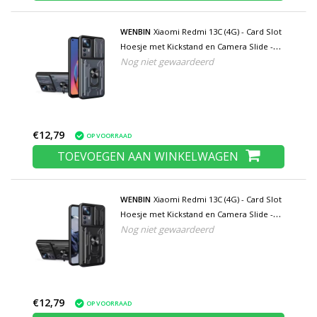
WENBIN
Xiaomi Redmi 13C (4G) - Card Slot
Hoesje met Kickstand en Camera Slide -
Nog niet gewaardeerd
Pop Grip Cover - Grijs
€12,79
OP VOORRAAD
TOEVOEGEN AAN WINKELWAGEN
WENBIN
Xiaomi Redmi 13C (4G) - Card Slot
Hoesje met Kickstand en Camera Slide -
Nog niet gewaardeerd
Pop Grip Cover - Zwart
€12,79
OP VOORRAAD