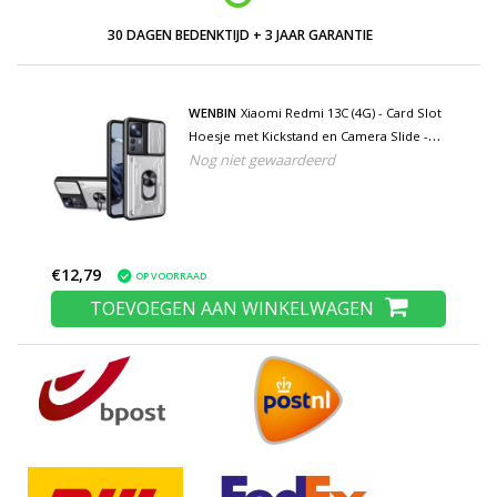
30 DAGEN BEDENKTIJD + 3 JAAR GARANTIE
WENBIN
Xiaomi Redmi 13C (4G) - Card Slot
Hoesje met Kickstand en Camera Slide -
Nog niet gewaardeerd
Pop Grip Cover - Wit
€12,79
OP VOORRAAD
TOEVOEGEN AAN WINKELWAGEN