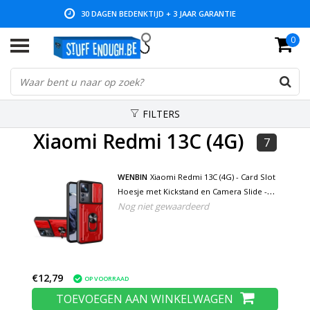
30 DAGEN BEDENKTIJD + 3 JAAR GARANTIE
0
LAGE PRIJZEN EN RUIM ASSORTIMENT
FILTERS
Xiaomi Redmi 13C (4G)
7
WENBIN
Xiaomi Redmi 13C (4G) - Card Slot
Hoesje met Kickstand en Camera Slide -
Nog niet gewaardeerd
Pop Grip Cover - Rood
€12,79
OP VOORRAAD
TOEVOEGEN AAN WINKELWAGEN