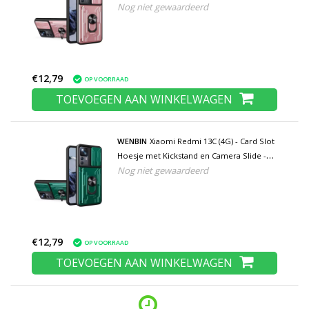
Nog niet gewaardeerd
Pop Grip Cover - Roze
€12,79
OP VOORRAAD
TOEVOEGEN AAN WINKELWAGEN
WENBIN
Xiaomi Redmi 13C (4G) - Card Slot
Hoesje met Kickstand en Camera Slide -
Nog niet gewaardeerd
Pop Grip Cover - Groen
€12,79
OP VOORRAAD
TOEVOEGEN AAN WINKELWAGEN