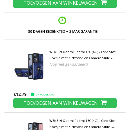
TOEVOEGEN AAN WINKELWAGEN
30 DAGEN BEDENKTIJD + 3 JAAR GARANTIE
WENBIN
Xiaomi Redmi 13C (4G) - Card Slot
Hoesje met Kickstand en Camera Slide -
Nog niet gewaardeerd
Pop Grip Cover - Blauw
€12,79
OP VOORRAAD
TOEVOEGEN AAN WINKELWAGEN
WENBIN
Xiaomi Redmi 13C (4G) - Card Slot
Hoesje met Kickstand en Camera Slide -