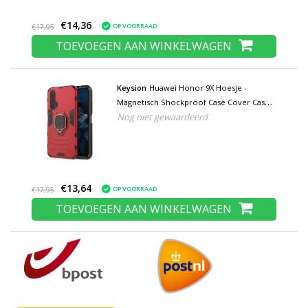
€14,36
OP VOORRAAD
€17,95
TOEVOEGEN AAN WINKELWAGEN
Keysion
Huawei Honor 9X Hoesje -
Magnetisch Shockproof Case Cover Cas
Nog niet gewaardeerd
TPU Rood + Kickstand
€13,64
OP VOORRAAD
€17,95
TOEVOEGEN AAN WINKELWAGEN