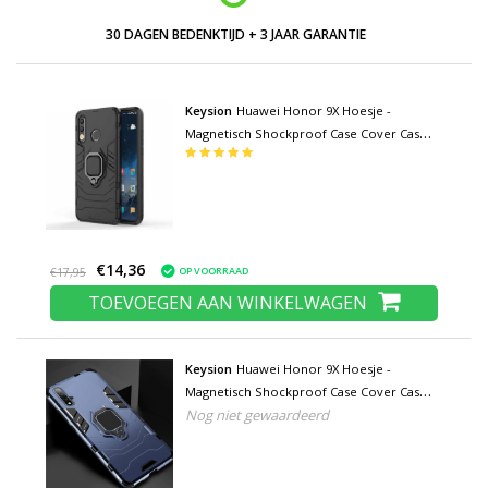
30 DAGEN BEDENKTIJD + 3 JAAR GARANTIE
Keysion
Huawei Honor 9X Hoesje -
Magnetisch Shockproof Case Cover Cas
TPU Zwart + Kickstand
€14,36
OP VOORRAAD
€17,95
TOEVOEGEN AAN WINKELWAGEN
Keysion
Huawei Honor 9X Hoesje -
Magnetisch Shockproof Case Cover Cas
Nog niet gewaardeerd
TPU Blauw + Kickstand