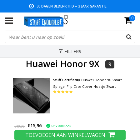
30 DAGEN BEDENKTIJD + 3 JAAR GARANTIE
0
LAGE PRIJZEN EN RUIM ASSORTIMENT
FILTERS
Huawei Honor 9X
9
Stuff Certified®
Huawei Honor 9X Smart
Spiegel Flip Case Cover Hoesje Zwart
€15,96
OP VOORRAAD
€19,95
TOEVOEGEN AAN WINKELWAGEN