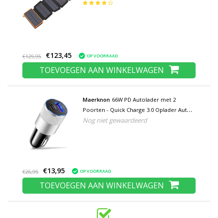
Zonne-energie Batterij Oplader 7.5W Zon
Oranje
€123,45
OP VOORRAAD
€129,95
TOEVOEGEN AAN WINKELWAGEN
Maerknon
66W PD Autolader met 2
Poorten - Quick Charge 3.0 Oplader Auto
Nog niet gewaardeerd
Lader Zilver
€13,95
OP VOORRAAD
€26,95
TOEVOEGEN AAN WINKELWAGEN