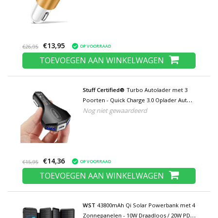
€13,95
OP VOORRAAD
€26,95
TOEVOEGEN AAN WINKELWAGEN
Stuff Certified®
Turbo Autolader met 3
Poorten - Quick Charge 3.0 Oplader Auto
Nog niet gewaardeerd
Lader Zwart
€14,36
OP VOORRAAD
€15,95
TOEVOEGEN AAN WINKELWAGEN
WST
43800mAh Qi Solar Powerbank met 4
Zonnepanelen - 10W Draadloos / 20W PD