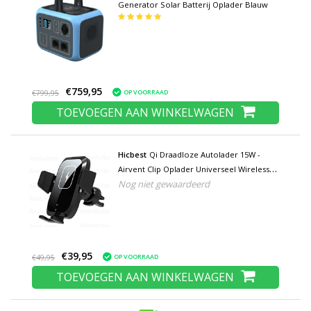
Generator Solar Batterij Oplader Blauw
€759,95
OP VOORRAAD
€799,95
TOEVOEGEN AAN WINKELWAGEN
Hicbest
Qi Draadloze Autolader 15W -
Airvent Clip Oplader Universeel Wireless
Nog niet gewaardeerd
Car Charging Pad Zwart
€39,95
OP VOORRAAD
€49,95
TOEVOEGEN AAN WINKELWAGEN