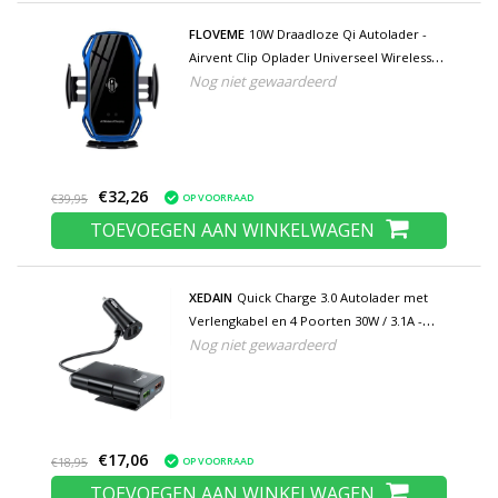
FLOVEME
10W Draadloze Qi Autolader -
Airvent Clip Oplader Universeel Wireless
Nog niet gewaardeerd
Car Charging Pad Blauw
€32,26
OP VOORRAAD
€39,95
TOEVOEGEN AAN WINKELWAGEN
XEDAIN
Quick Charge 3.0 Autolader met
Verlengkabel en 4 Poorten 30W / 3.1A -
Nog niet gewaardeerd
Quad Port Carcharger Extension Cable -
Zwart
€17,06
OP VOORRAAD
€18,95
TOEVOEGEN AAN WINKELWAGEN