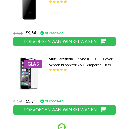
Hydrogel Protector Beschermer Cover
Case
€9,56
OP VOORRAAD
€11,95
TOEVOEGEN AAN WINKELWAGEN
Stuff Certified®
iPhone 8 Plus Full Cover
GLAS
Screen Protector 2.5D Tempered Glass
Film Gehard Glas Glazen
€9,71
OP VOORRAAD
€12,95
TOEVOEGEN AAN WINKELWAGEN