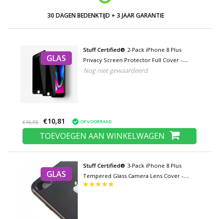
30 DAGEN BEDENKTIJD + 3 JAAR GARANTIE
Stuff Certified®
2-Pack iPhone 8 Plus
GLAS
Privacy Screen Protector Full Cover -
Nog niet gewaardeerd
Tempered Glass Film Gehard Glas Glazen
€10,81
OP VOORRAAD
€16,95
TOEVOEGEN AAN WINKELWAGEN
Stuff Certified®
3-Pack iPhone 8 Plus
GLAS
Tempered Glass Camera Lens Cover -
Shockproof Case Bescherming