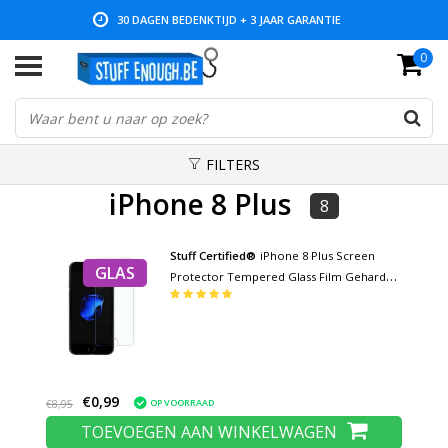
30 DAGEN BEDENKTIJD + 3 JAAR GARANTIE
0
LAGE PRIJZEN EN RUIM ASSORTIMENT
FILTERS
iPhone 8 Plus
8
Stuff Certified®
iPhone 8 Plus Screen
GLAS
Protector Tempered Glass Film Gehard
Glas Glazen
€0,99
OP VOORRAAD
€8,95
TOEVOEGEN AAN WINKELWAGEN