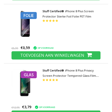
Stuff Certified®
iPhone 8 Plus Screen
FOLIE
Protector Sterke Foil Folie PET Film
€0,59
OP VOORRAAD
€5,99
TOEVOEGEN AAN WINKELWAGEN
Stuff Certified®
iPhone 8 Plus Privacy
GLAS
Screen Protector Tempered Glass Film
Gehard Glas Glazen
€3,79
OP VOORRAAD
€12,95