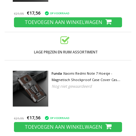
€17,56
OP VOORRAAD
€21,95
TOEVOEGEN AAN WINKELWAGEN
LAGE PRIJZEN EN RUIM ASSORTIMENT
Funda
Xiaomi Redmi Note 7 Hoesje -
Magnetisch Shockproof Case Cover Cas
Nog niet gewaardeerd
TPU Bruin + Kickstand
€17,56
OP VOORRAAD
€21,95
TOEVOEGEN AAN WINKELWAGEN