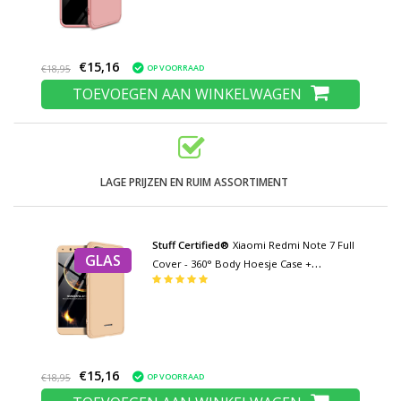
€15,16
OP VOORRAAD
€18,95
TOEVOEGEN AAN WINKELWAGEN
LAGE PRIJZEN EN RUIM ASSORTIMENT
Stuff Certified®
Xiaomi Redmi Note 7 Full
GLAS
Cover - 360° Body Hoesje Case +
Screenprotector Tempered Glass Goud
€15,16
OP VOORRAAD
€18,95