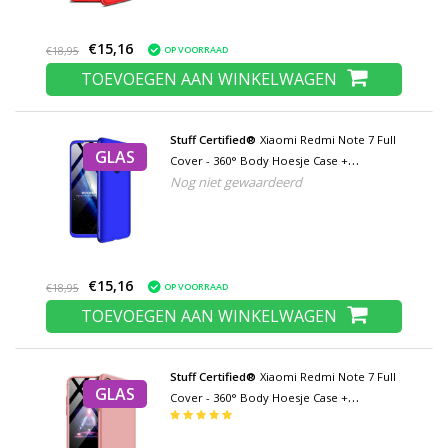
€15,16
OP VOORRAAD
€18,95
TOEVOEGEN AAN WINKELWAGEN
Stuff Certified®
Xiaomi Redmi Note 7 Full
GLAS
Cover - 360° Body Hoesje Case +
Nog niet gewaardeerd
Screenprotector Tempered Glass Blauw
€15,16
OP VOORRAAD
€18,95
TOEVOEGEN AAN WINKELWAGEN
Stuff Certified®
Xiaomi Redmi Note 7 Full
GLAS
Cover - 360° Body Hoesje Case +
Screenprotector Tempered Glass Roze