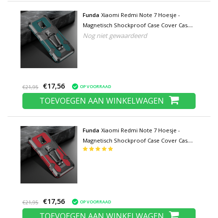
Funda
Xiaomi Redmi Note 7 Hoesje -
Magnetisch Shockproof Case Cover Cas
Nog niet gewaardeerd
TPU Groen + Kickstand
€17,56
OP VOORRAAD
€21,95
TOEVOEGEN AAN WINKELWAGEN
Funda
Xiaomi Redmi Note 7 Hoesje -
Magnetisch Shockproof Case Cover Cas
TPU Rood + Kickstand
€17,56
OP VOORRAAD
€21,95
TOEVOEGEN AAN WINKELWAGEN