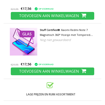
€17,56
OP VOORRAAD
€21,95
TOEVOEGEN AAN WINKELWAGEN
Stuff Certified®
Xiaomi Redmi Note 7
GLAS
Magnetisch 360° Hoesje met Tempered
Nog niet gewaardeerd
Glass - Full Body Cover Hoesje +
Screenprotector Paars
€17,56
OP VOORRAAD
€21,95
TOEVOEGEN AAN WINKELWAGEN
LAGE PRIJZEN EN RUIM ASSORTIMENT