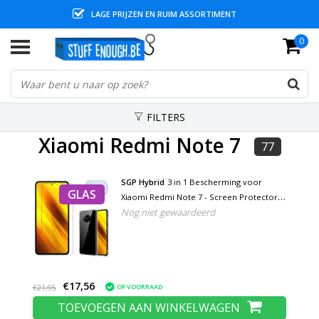
LAGE PRIJZEN EN RUIM ASSORTIMENT
0
FILTERS
Xiaomi Redmi Note 7
77
SGP Hybrid
3 in 1 Bescherming voor
GLAS
Xiaomi Redmi Note 7 - Screen Protector
Nog niet gewaardeerd
Tempered Glass + Camera Protector +
Hoesje Case Cover
€17,56
OP VOORRAAD
€21,95
TOEVOEGEN AAN WINKELWAGEN