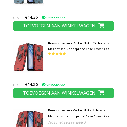
€14,36
OP VOORRAAD
€17,95
TOEVOEGEN AAN WINKELWAGEN
Keysion
Xiaomi Redmi Note 7S Hoesje -
Magnetisch Shockproof Case Cover Cas
TPU Rood + Kickstand
€14,36
OP VOORRAAD
€17,95
TOEVOEGEN AAN WINKELWAGEN
Keysion
Xiaomi Redmi Note 7 Hoesje -
Magnetisch Shockproof Case Cover Cas
Nog niet gewaardeerd
TPU Rood + Kickstand