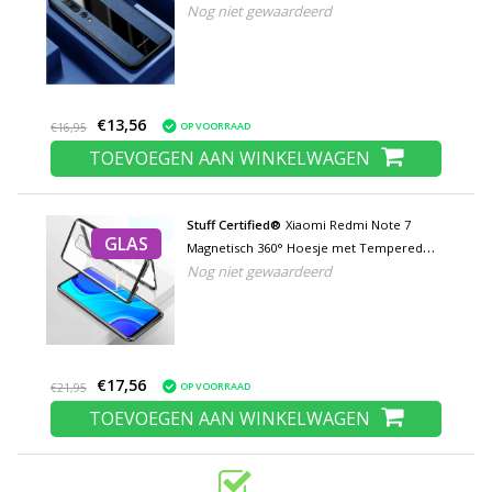
Nog niet gewaardeerd
Kickstand
€13,56
OP VOORRAAD
€16,95
TOEVOEGEN AAN WINKELWAGEN
Stuff Certified®
Xiaomi Redmi Note 7
GLAS
Magnetisch 360° Hoesje met Tempered
Nog niet gewaardeerd
Glass - Full Body Cover Hoesje +
Screenprotector Zwart
€17,56
OP VOORRAAD
€21,95
TOEVOEGEN AAN WINKELWAGEN