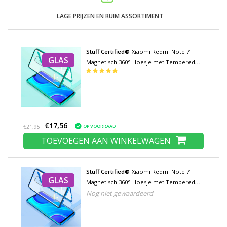
LAGE PRIJZEN EN RUIM ASSORTIMENT
Stuff Certified®
Xiaomi Redmi Note 7
GLAS
Magnetisch 360° Hoesje met Tempered
Glass - Full Body Cover Hoesje +
Screenprotector Groen
€17,56
OP VOORRAAD
€21,95
TOEVOEGEN AAN WINKELWAGEN
Stuff Certified®
Xiaomi Redmi Note 7
GLAS
Magnetisch 360° Hoesje met Tempered
Nog niet gewaardeerd
Glass - Full Body Cover Hoesje +
Screenprotector Blauw