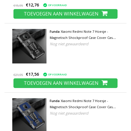
€12,76
OP VOORRAAD
€15,95
TOEVOEGEN AAN WINKELWAGEN
Funda
Xiaomi Redmi Note 7 Hoesje -
Magnetisch Shockproof Case Cover Cas
Nog niet gewaardeerd
TPU Zwart + Kickstand
€17,56
OP VOORRAAD
€21,95
TOEVOEGEN AAN WINKELWAGEN
Funda
Xiaomi Redmi Note 7 Hoesje -
Magnetisch Shockproof Case Cover Cas
Nog niet gewaardeerd
TPU Blauw + Kickstand