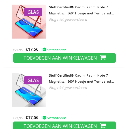
Stuff Certified®
Xiaomi Redmi Note 7
GLAS
Magnetisch 360° Hoesje met Tempered
Nog niet gewaardeerd
Glass - Full Body Cover Hoesje +
Screenprotector Rood
€17,56
OP VOORRAAD
€21,95
TOEVOEGEN AAN WINKELWAGEN
Stuff Certified®
Xiaomi Redmi Note 7
GLAS
Magnetisch 360° Hoesje met Tempered
Nog niet gewaardeerd
Glass - Full Body Cover Hoesje +
Screenprotector Zilver
€17,56
OP VOORRAAD
€21,95
TOEVOEGEN AAN WINKELWAGEN