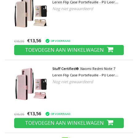
Leren Flip Case Portefeuille - PU Leer
Nog niet gewaardeerd
Wallet Cover Cas Hoesje Goud
€13,56
OP VOORRAAD
€16,95
TOEVOEGEN AAN WINKELWAGEN
Stuff Certified®
Xiaomi Redmi Note 7
Leren Flip Case Portefeuille - PU Leer
Nog niet gewaardeerd
Wallet Cover Cas Hoesje Roze
€13,56
OP VOORRAAD
€16,95
TOEVOEGEN AAN WINKELWAGEN