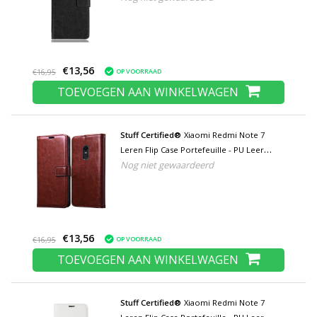
€13,56
OP VOORRAAD
€16,95
TOEVOEGEN AAN WINKELWAGEN
Stuff Certified®
Xiaomi Redmi Note 7
Leren Flip Case Portefeuille - PU Leer
Nog niet gewaardeerd
Wallet Cover Cas Hoesje Bruin
€13,56
OP VOORRAAD
€16,95
TOEVOEGEN AAN WINKELWAGEN
Stuff Certified®
Xiaomi Redmi Note 7