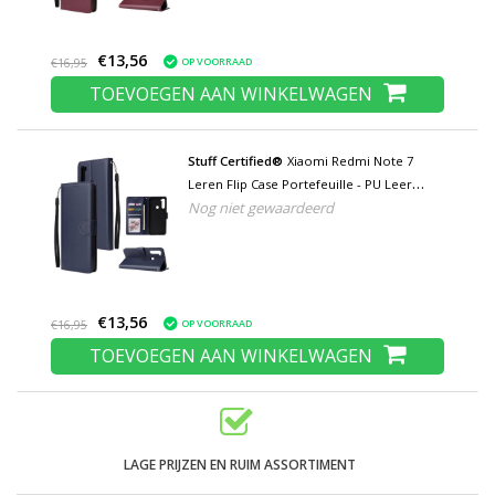
€13,56
OP VOORRAAD
€16,95
TOEVOEGEN AAN WINKELWAGEN
Stuff Certified®
Xiaomi Redmi Note 7
Leren Flip Case Portefeuille - PU Leer
Nog niet gewaardeerd
Wallet Cover Cas Hoesje Blauw
€13,56
OP VOORRAAD
€16,95
TOEVOEGEN AAN WINKELWAGEN
LAGE PRIJZEN EN RUIM ASSORTIMENT