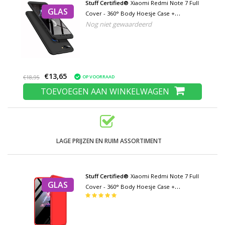
Stuff Certified®
Xiaomi Redmi Note 7 Full
GLAS
Cover - 360° Body Hoesje Case +
Nog niet gewaardeerd
Screenprotector Tempered Glass Zwart
€13,65
OP VOORRAAD
€18,95
TOEVOEGEN AAN WINKELWAGEN
LAGE PRIJZEN EN RUIM ASSORTIMENT
Stuff Certified®
Xiaomi Redmi Note 7 Full
GLAS
Cover - 360° Body Hoesje Case +
Screenprotector Tempered Glass Rood