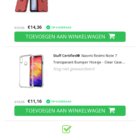
€14,36
OP VOORRAAD
€17,95
TOEVOEGEN AAN WINKELWAGEN
Stuff Certified®
Xiaomi Redmi Note 7
Transparant Bumper Hoesje - Clear Case
Nog niet gewaardeerd
Cover Silicone TPU Anti-Shock
€11,16
OP VOORRAAD
€13,95
TOEVOEGEN AAN WINKELWAGEN