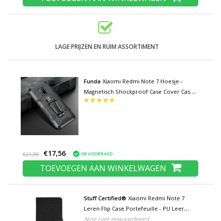
LAGE PRIJZEN EN RUIM ASSORTIMENT
Funda
Xiaomi Redmi Note 7 Hoesje -
Magnetisch Shockproof Case Cover Cas
TPU Grijs + Kickstand
€17,56
OP VOORRAAD
€21,95
TOEVOEGEN AAN WINKELWAGEN
Stuff Certified®
Xiaomi Redmi Note 7
Leren Flip Case Portefeuille - PU Leer
Nog niet gewaardeerd
Wallet Cover Cas Hoesje Zwart