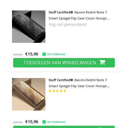
Stuff Certified®
Xiaomi Redmi Note 7
Smart Spiegel Flip Case Cover Hoesje
Nog niet gewaardeerd
Zwart
€15,96
OP VOORRAAD
€19,95
TOEVOEGEN AAN WINKELWAGEN
Stuff Certified®
Xiaomi Redmi Note 7
Smart Spiegel Flip Case Cover Hoesje
Goud
€15,96
OP VOORRAAD
€19,95