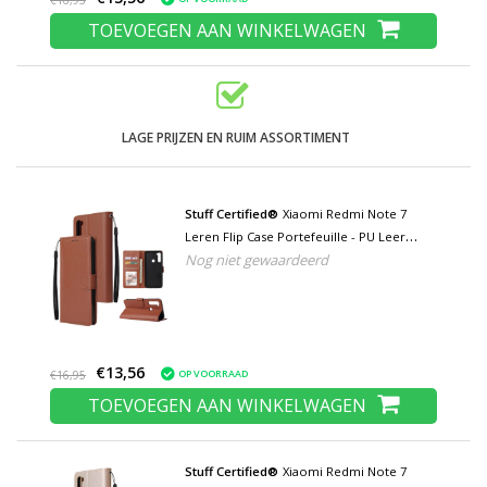
€16,95
TOEVOEGEN AAN WINKELWAGEN
LAGE PRIJZEN EN RUIM ASSORTIMENT
Stuff Certified®
Xiaomi Redmi Note 7
Leren Flip Case Portefeuille - PU Leer
Nog niet gewaardeerd
Wallet Cover Cas Hoesje Bruin
€13,56
OP VOORRAAD
€16,95
TOEVOEGEN AAN WINKELWAGEN
Stuff Certified®
Xiaomi Redmi Note 7