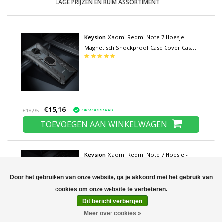
LAGE PRIJZEN EN RUIM ASSORTIMENT
Keysion
Xiaomi Redmi Note 7 Hoesje -
Magnetisch Shockproof Case Cover Cas
TPU Zwart + Kickstand
€15,16
OP VOORRAAD
€18,95
TOEVOEGEN AAN WINKELWAGEN
Keysion
Xiaomi Redmi Note 7 Hoesje -
Magnetisch Shockproof Case Cover Cas
Nog niet gewaardeerd
TPU Blauw + Kickstand
Door het gebruiken van onze website, ga je akkoord met het gebruik van
Dit bericht verbergen
Meer over cookies »