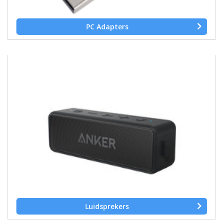
PC Adapters
Luidsprekers