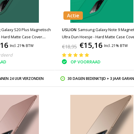
Actie
Galaxy S20 Plus Magnetisch
USLION
Samsung Galaxy Note 9 Magnet
- Hard Matte Case Cover
Ultra Dun Hoesje - Hard Matte Case Cov
,16
€15,16
Groen
Incl. 21% BTW
Incl. 21% BTW
€18,95
rdeerd
AAD
OP VOORRAAD
INNEN 24 UUR VERZONDEN
30 DAGEN BEDENKTIJD + 3 JAAR GARAN