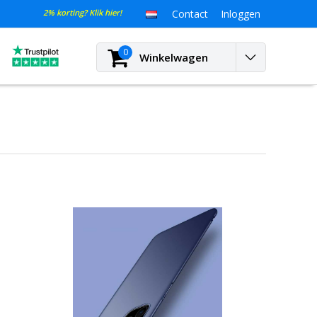
2% korting? Klik hier!
Contact
Inloggen
0
Winkelwagen