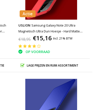
Actie
isch
USLION
Samsung Galaxy Note 20 Ultra
er
Magnetisch Ultra Dun Hoesje - Hard Matte
€15,16
Case Cover Rood
Incl. 21% BTW
€18,95
OP VOORRAAD
TIE
LAGE PRIJZEN EN RUIM ASSORTIMENT