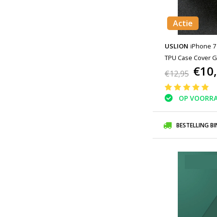
Actie
USLION
iPhone 7 
TPU Case Cover G
€10
€12,95
OP VOORR
BESTELLING B