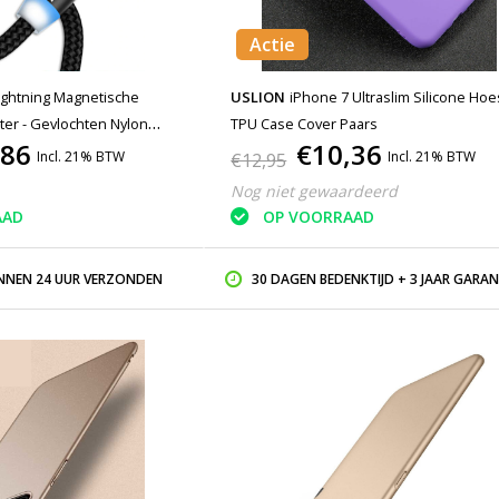
Actie
ightning Magnetische
USLION
iPhone 7 Ultraslim Silicone Hoe
er - Gevlochten Nylon
TPU Case Cover Paars
,86
€10,36
l Android Zwart
Incl. 21% BTW
Incl. 21% BTW
€12,95
Nog niet gewaardeerd
AAD
OP VOORRAAD
INNEN 24 UUR VERZONDEN
30 DAGEN BEDENKTIJD + 3 JAAR GARAN