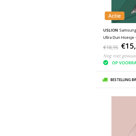
Actie
USLION
Samsung 
Ultra Dun Hoesje 
€15
Donkergroen
€18,95
Nog niet gewaa
OP VOORR
BESTELLING B