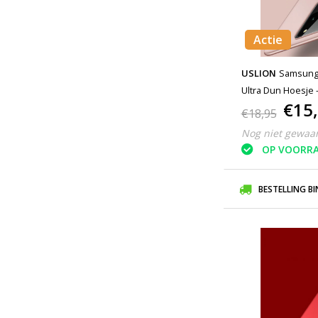
Actie
USLION
Samsung 
Ultra Dun Hoesje 
€15
Roze
€18,95
Nog niet gewaa
OP VOORR
BESTELLING B