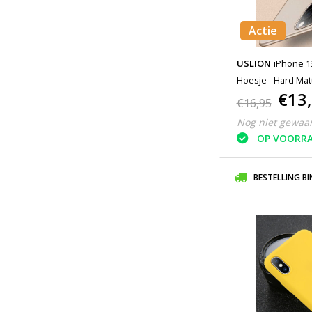
Actie
USLION
iPhone 1
Hoesje - Hard Ma
€13
€16,95
Nog niet gewaa
OP VOORR
BESTELLING B