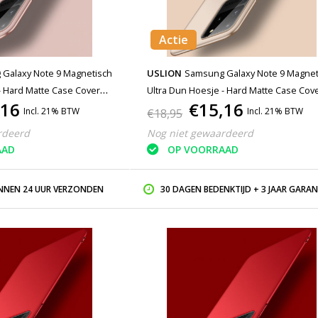
Actie
Galaxy Note 9 Magnetisch
USLION
Samsung Galaxy Note 9 Magnet
- Hard Matte Case Cover
Ultra Dun Hoesje - Hard Matte Case Cov
,16
€15,16
Goud
Incl. 21% BTW
Incl. 21% BTW
€18,95
rdeerd
Nog niet gewaardeerd
AAD
OP VOORRAAD
INNEN 24 UUR VERZONDEN
30 DAGEN BEDENKTIJD + 3 JAAR GARAN