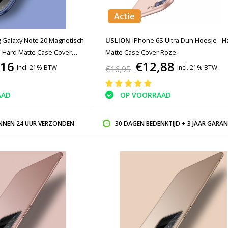
Actie
Galaxy Note 20 Magnetisch
USLION
iPhone 6S Ultra Dun Hoesje - H
- Hard Matte Case Cover
Matte Case Cover Roze
,16
€12,88
Incl. 21% BTW
Incl. 21% BTW
€16,95
AAD
OP VOORRAAD
INNEN 24 UUR VERZONDEN
30 DAGEN BEDENKTIJD + 3 JAAR GARAN