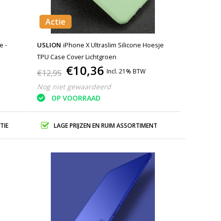
Actie
e -
USLION
iPhone X Ultraslim Silicone Hoesje
TPU Case Cover Lichtgroen
€10,36
Incl. 21% BTW
€12,95
Nog niet gewaardeerd
OP VOORRAAD
TIE
LAGE PRIJZEN EN RUIM ASSORTIMENT