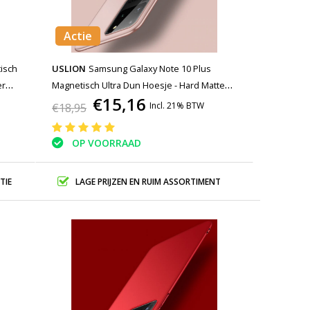
Actie
isch
USLION
Samsung Galaxy Note 10 Plus
er
Magnetisch Ultra Dun Hoesje - Hard Matte
€15,16
Case Cover Roze
Incl. 21% BTW
€18,95
OP VOORRAAD
TIE
LAGE PRIJZEN EN RUIM ASSORTIMENT