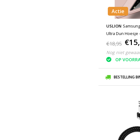
Actie
USLION
Samsung 
Ultra Dun Hoesje 
€15
Roze
€18,95
Nog niet gewaa
OP VOORR
BESTELLING B