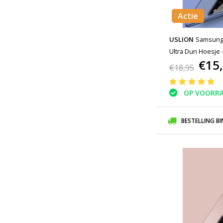
Actie
USLION
Samsung 
Ultra Dun Hoesje 
€15
Donkerblauw
€18,95
OP VOORR
BESTELLING B