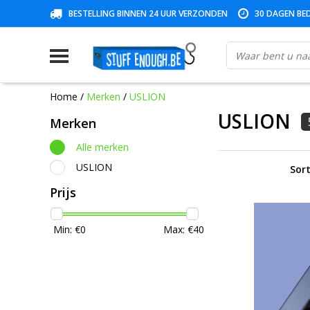
BESTELLING BINNEN 24 UUR VERZONDEN
30 DAGEN BED
Home
/
Merken
/
USLION
USLION
Merken
Alle merken
USLION
Sort
Prijs
Min: €
0
Max: €
40