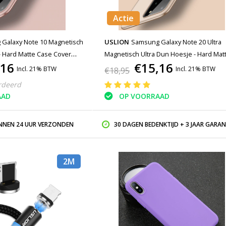
Actie
Galaxy Note 10 Magnetisch
USLION
Samsung Galaxy Note 20 Ultra
- Hard Matte Case Cover
Magnetisch Ultra Dun Hoesje - Hard Mat
,16
€15,16
Case Cover Goud
Incl. 21% BTW
Incl. 21% BTW
€18,95
rdeerd
AAD
OP VOORRAAD
INNEN 24 UUR VERZONDEN
30 DAGEN BEDENKTIJD + 3 JAAR GARAN
2M