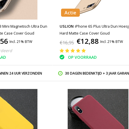
Actie
3 Mini Magnetisch Ultra Dun
USLION
iPhone 6S Plus Ultra Dun Hoesj
tte Case Cover Goud
Hard Matte Case Cover Goud
,56
€12,88
Incl. 21% BTW
Incl. 21% BTW
€16,95
rdeerd
AAD
OP VOORRAAD
INNEN 24 UUR VERZONDEN
30 DAGEN BEDENKTIJD + 3 JAAR GARAN