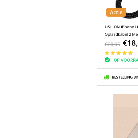
Actie
USLION
iPhone L
Oplaadkabel 2 Met
€18
Oplader Data Kabe
€20,95
OP VOORR
BESTELLING B