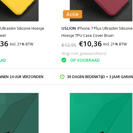
Actie
Ultraslim Silicone Hoesje
USLION
iPhone 7 Plus Ultraslim Silicone
eel
Hoesje TPU Case Cover Bruin
,36
€10,36
Incl. 21% BTW
Incl. 21% BTW
€12,95
Nog niet gewaardeerd
AAD
OP VOORRAAD
INNEN 24 UUR VERZONDEN
30 DAGEN BEDENKTIJD + 3 JAAR GARAN