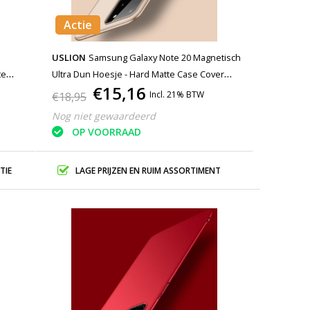
Actie
USLION
Samsung Galaxy Note 20 Magnetisch
te
Ultra Dun Hoesje - Hard Matte Case Cover
€15,16
Goud
Incl. 21% BTW
€18,95
Nog niet gewaardeerd
OP VOORRAAD
TIE
LAGE PRIJZEN EN RUIM ASSORTIMENT