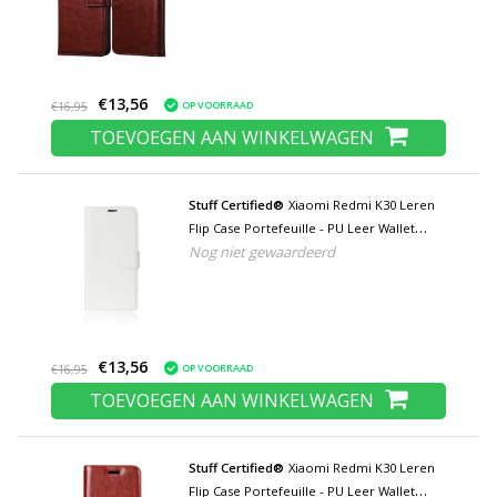
€13,56
OP VOORRAAD
€16,95
TOEVOEGEN AAN WINKELWAGEN
Stuff Certified®
Xiaomi Redmi K30 Leren
Flip Case Portefeuille - PU Leer Wallet
Nog niet gewaardeerd
Cover Cas Hoesje Wit
€13,56
OP VOORRAAD
€16,95
TOEVOEGEN AAN WINKELWAGEN
Stuff Certified®
Xiaomi Redmi K30 Leren
Flip Case Portefeuille - PU Leer Wallet