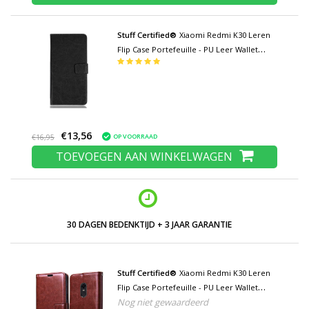
Stuff Certified®
Xiaomi Redmi K30 Leren
Flip Case Portefeuille - PU Leer Wallet
Cover Cas Hoesje Zwart
€13,56
OP VOORRAAD
€16,95
TOEVOEGEN AAN WINKELWAGEN
30 DAGEN BEDENKTIJD + 3 JAAR GARANTIE
Stuff Certified®
Xiaomi Redmi K30 Leren
Flip Case Portefeuille - PU Leer Wallet
Nog niet gewaardeerd
Cover Cas Hoesje Bruin