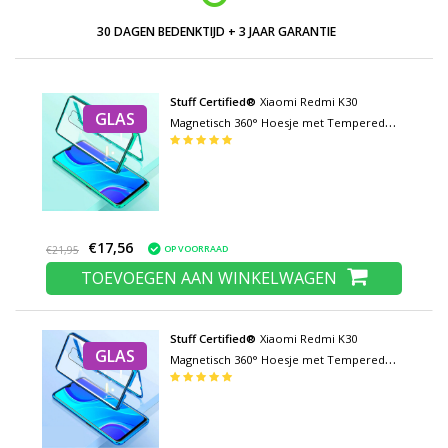
30 DAGEN BEDENKTIJD + 3 JAAR GARANTIE
Stuff Certified®
Xiaomi Redmi K30
GLAS
Magnetisch 360° Hoesje met Tempered
Glass - Full Body Cover Hoesje +
Screenprotector Groen
€17,56
OP VOORRAAD
€21,95
TOEVOEGEN AAN WINKELWAGEN
Stuff Certified®
Xiaomi Redmi K30
GLAS
Magnetisch 360° Hoesje met Tempered
Glass - Full Body Cover Hoesje +
Screenprotector Blauw