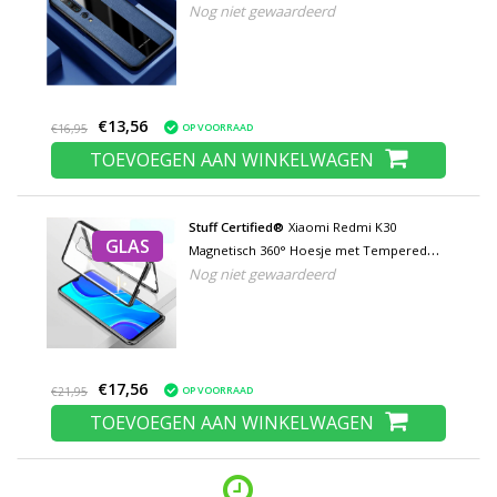
Nog niet gewaardeerd
Kickstand
€13,56
OP VOORRAAD
€16,95
TOEVOEGEN AAN WINKELWAGEN
Stuff Certified®
Xiaomi Redmi K30
GLAS
Magnetisch 360° Hoesje met Tempered
Nog niet gewaardeerd
Glass - Full Body Cover Hoesje +
Screenprotector Zwart
€17,56
OP VOORRAAD
€21,95
TOEVOEGEN AAN WINKELWAGEN