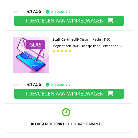
€17,56
OP VOORRAAD
€21,95
TOEVOEGEN AAN WINKELWAGEN
Stuff Certified®
Xiaomi Redmi K30
GLAS
Magnetisch 360° Hoesje met Tempered
Glass - Full Body Cover Hoesje +
Screenprotector Paars
€17,56
OP VOORRAAD
€21,95
TOEVOEGEN AAN WINKELWAGEN
30 DAGEN BEDENKTIJD + 3 JAAR GARANTIE