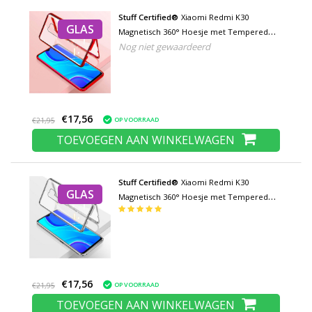
Stuff Certified®
Xiaomi Redmi K30
GLAS
Magnetisch 360° Hoesje met Tempered
Nog niet gewaardeerd
Glass - Full Body Cover Hoesje +
Screenprotector Rood
€17,56
OP VOORRAAD
€21,95
TOEVOEGEN AAN WINKELWAGEN
Stuff Certified®
Xiaomi Redmi K30
GLAS
Magnetisch 360° Hoesje met Tempered
Glass - Full Body Cover Hoesje +
Screenprotector Zilver
€17,56
OP VOORRAAD
€21,95
TOEVOEGEN AAN WINKELWAGEN