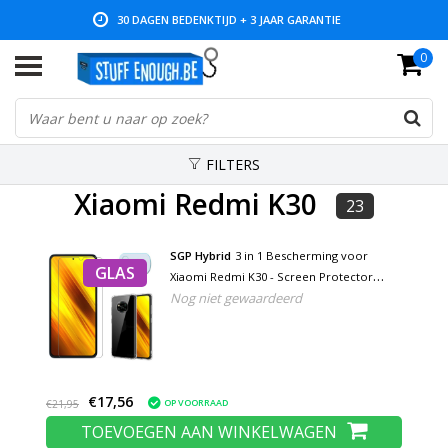
30 DAGEN BEDENKTIJD + 3 JAAR GARANTIE
0
LAGE PRIJZEN EN RUIM ASSORTIMENT
FILTERS
Xiaomi Redmi K30
23
SGP Hybrid
3 in 1 Bescherming voor
GLAS
Xiaomi Redmi K30 - Screen Protector
Nog niet gewaardeerd
Tempered Glass + Camera Protector +
Hoesje Case Cover
€17,56
OP VOORRAAD
€21,95
TOEVOEGEN AAN WINKELWAGEN