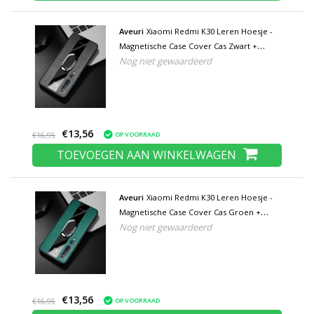
Aveuri
Xiaomi Redmi K30 Leren Hoesje -
Magnetische Case Cover Cas Zwart +
Nog niet gewaardeerd
Kickstand
€13,56
OP VOORRAAD
€16,95
TOEVOEGEN AAN WINKELWAGEN
Aveuri
Xiaomi Redmi K30 Leren Hoesje -
Magnetische Case Cover Cas Groen +
Nog niet gewaardeerd
Kickstand
€13,56
OP VOORRAAD
€16,95