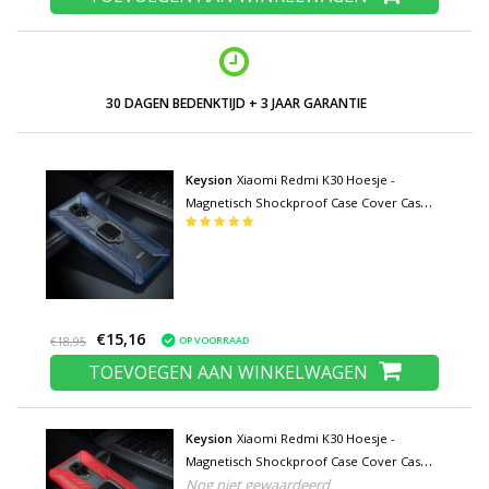
30 DAGEN BEDENKTIJD + 3 JAAR GARANTIE
Keysion
Xiaomi Redmi K30 Hoesje -
Magnetisch Shockproof Case Cover Cas
TPU Blauw + Kickstand
€15,16
OP VOORRAAD
€18,95
TOEVOEGEN AAN WINKELWAGEN
Keysion
Xiaomi Redmi K30 Hoesje -
Magnetisch Shockproof Case Cover Cas
Nog niet gewaardeerd
TPU Rood + Kickstand