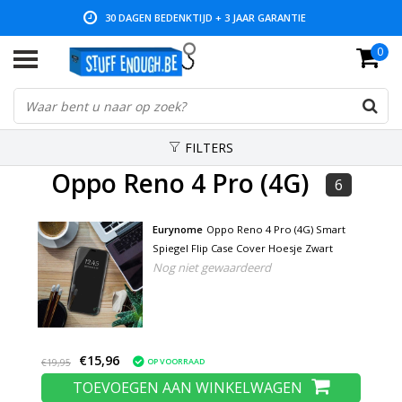
30 DAGEN BEDENKTIJD + 3 JAAR GARANTIE
0
LAGE PRIJZEN EN RUIM ASSORTIMENT
FILTERS
Oppo Reno 4 Pro (4G)
6
Eurynome
Oppo Reno 4 Pro (4G) Smart
Spiegel Flip Case Cover Hoesje Zwart
Nog niet gewaardeerd
€15,96
OP VOORRAAD
€19,95
TOEVOEGEN AAN WINKELWAGEN