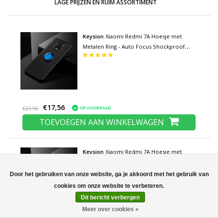
LAGE PRIJZEN EN RUIM ASSORTIMENT
Keysion
Xiaomi Redmi 7A Hoesje met
Metalen Ring - Auto Focus Shockproof
Case Cover Cas TPU Zwart-Blauw +
Kickstand
€17,56
OP VOORRAAD
€21,95
TOEVOEGEN AAN WINKELWAGEN
Keysion
Xiaomi Redmi 7A Hoesje met
Metalen Ring - Auto Focus Shockproof
Case Cover Cas TPU Zwart-Goud +
Door het gebruiken van onze website, ga je akkoord met het gebruik van
Kickstand
Dit bericht verbergen
Meer over cookies »