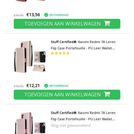
€13,56
OP VOORRAAD
€16,95
TOEVOEGEN AAN WINKELWAGEN
Stuff Certified®
Xiaomi Redmi 7A Leren
Flip Case Portefeuille - PU Leer Wallet
Cover Cas Hoesje Goud
€12,21
OP VOORRAAD
€16,95
TOEVOEGEN AAN WINKELWAGEN
Stuff Certified®
Xiaomi Redmi 7A Leren
Flip Case Portefeuille - PU Leer Wallet
Nog niet gewaardeerd
Cover Cas Hoesje Roze