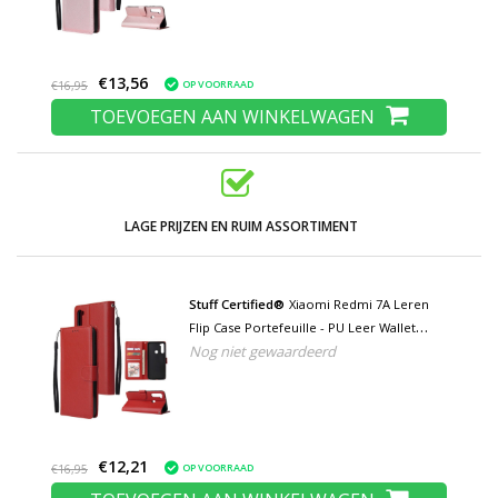
€13,56
OP VOORRAAD
€16,95
TOEVOEGEN AAN WINKELWAGEN
LAGE PRIJZEN EN RUIM ASSORTIMENT
Stuff Certified®
Xiaomi Redmi 7A Leren
Flip Case Portefeuille - PU Leer Wallet
Nog niet gewaardeerd
Cover Cas Hoesje Rood
€12,21
OP VOORRAAD
€16,95