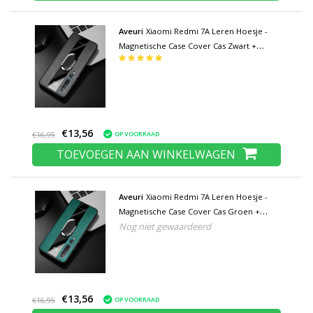
Aveuri
Xiaomi Redmi 7A Leren Hoesje -
Magnetische Case Cover Cas Zwart +
Kickstand
€13,56
OP VOORRAAD
€16,95
TOEVOEGEN AAN WINKELWAGEN
Aveuri
Xiaomi Redmi 7A Leren Hoesje -
Magnetische Case Cover Cas Groen +
Nog niet gewaardeerd
Kickstand
€13,56
OP VOORRAAD
€16,95