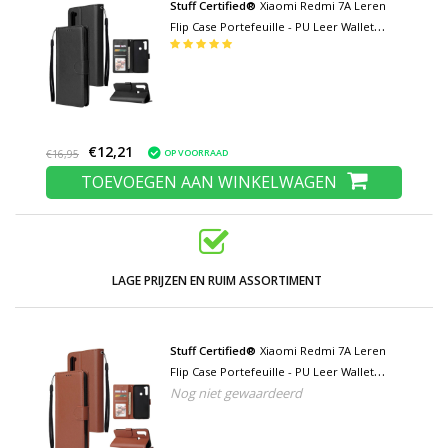
Stuff Certified®
Xiaomi Redmi 7A Leren
Flip Case Portefeuille - PU Leer Wallet
Cover Cas Hoesje Zwart
€12,21
OP VOORRAAD
€16,95
TOEVOEGEN AAN WINKELWAGEN
LAGE PRIJZEN EN RUIM ASSORTIMENT
Stuff Certified®
Xiaomi Redmi 7A Leren
Flip Case Portefeuille - PU Leer Wallet
Nog niet gewaardeerd
Cover Cas Hoesje Bruin