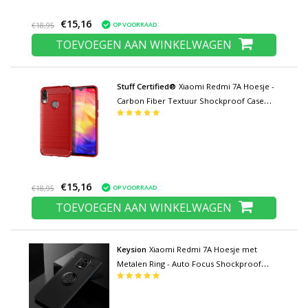
€15,16
OP VOORRAAD
€18,95
TOEVOEGEN AAN WINKELWAGEN
Stuff Certified®
Xiaomi Redmi 7A Hoesje -
Carbon Fiber Textuur Shockproof Case
TPU Cover Rood
€15,16
OP VOORRAAD
€18,95
TOEVOEGEN AAN WINKELWAGEN
Keysion
Xiaomi Redmi 7A Hoesje met
Metalen Ring - Auto Focus Shockproof
Case Cover Cas TPU Zwart + Kickstand