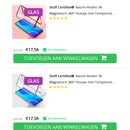
Stuff Certified®
Xiaomi Redmi 7A
GLAS
Magnetisch 360° Hoesje met Tempered
Glass - Full Body Cover Hoesje +
Screenprotector Rood
€17,56
OP VOORRAAD
€21,95
TOEVOEGEN AAN WINKELWAGEN
Stuff Certified®
Xiaomi Redmi 7A
GLAS
Magnetisch 360° Hoesje met Tempered
Glass - Full Body Cover Hoesje +
Screenprotector Zilver
€17,56
OP VOORRAAD
€21,95
TOEVOEGEN AAN WINKELWAGEN