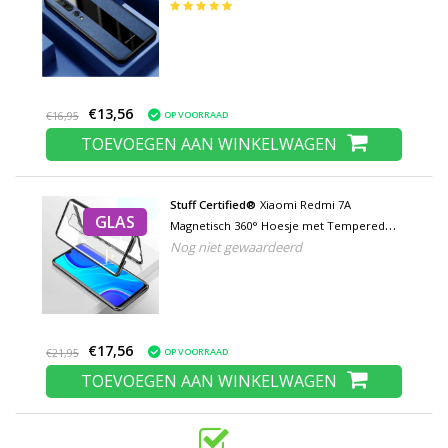
Kickstand
€13,56
OP VOORRAAD
€16,95
TOEVOEGEN AAN WINKELWAGEN
Stuff Certified®
Xiaomi Redmi 7A
GLAS
Magnetisch 360° Hoesje met Tempered
Nog niet gewaardeerd
Glass - Full Body Cover Hoesje +
Screenprotector Zwart
€17,56
OP VOORRAAD
€21,95
TOEVOEGEN AAN WINKELWAGEN