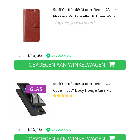
Stuff Certified®
Xiaomi Redmi 7A Leren
Flip Case Portefeuille - PU Leer Wallet
Nog niet gewaardeerd
Cover Cas Hoesje Rood
€13,56
OP VOORRAAD
€16,95
TOEVOEGEN AAN WINKELWAGEN
Stuff Certified®
Xiaomi Redmi 7A Full
GLAS
Cover - 360° Body Hoesje Case +
Screenprotector Tempered Glass Zwart
€15,16
OP VOORRAAD
€18,95
TOEVOEGEN AAN WINKELWAGEN