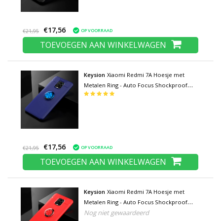
€17,56
OP VOORRAAD
€21,95
TOEVOEGEN AAN WINKELWAGEN
Keysion
Xiaomi Redmi 7A Hoesje met
Metalen Ring - Auto Focus Shockproof
Case Cover Cas TPU Blauw + Kickstand
€17,56
OP VOORRAAD
€21,95
TOEVOEGEN AAN WINKELWAGEN
Keysion
Xiaomi Redmi 7A Hoesje met
Metalen Ring - Auto Focus Shockproof
Nog niet gewaardeerd
Case Cover Cas TPU Rood + Kickstand