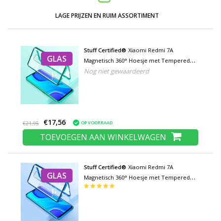
LAGE PRIJZEN EN RUIM ASSORTIMENT
Stuff Certified®
Xiaomi Redmi 7A
GLAS
Magnetisch 360° Hoesje met Tempered
Nog niet gewaardeerd
Glass - Full Body Cover Hoesje +
Screenprotector Groen
€17,56
OP VOORRAAD
€21,95
TOEVOEGEN AAN WINKELWAGEN
Stuff Certified®
Xiaomi Redmi 7A
GLAS
Magnetisch 360° Hoesje met Tempered
Glass - Full Body Cover Hoesje +
Screenprotector Blauw