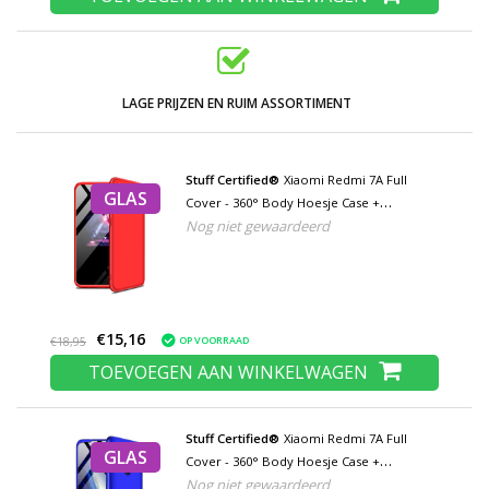
LAGE PRIJZEN EN RUIM ASSORTIMENT
Stuff Certified®
Xiaomi Redmi 7A Full
GLAS
Cover - 360° Body Hoesje Case +
Nog niet gewaardeerd
Screenprotector Tempered Glass Rood
€15,16
OP VOORRAAD
€18,95
TOEVOEGEN AAN WINKELWAGEN
Stuff Certified®
Xiaomi Redmi 7A Full
GLAS
Cover - 360° Body Hoesje Case +
Nog niet gewaardeerd
Screenprotector Tempered Glass Blauw