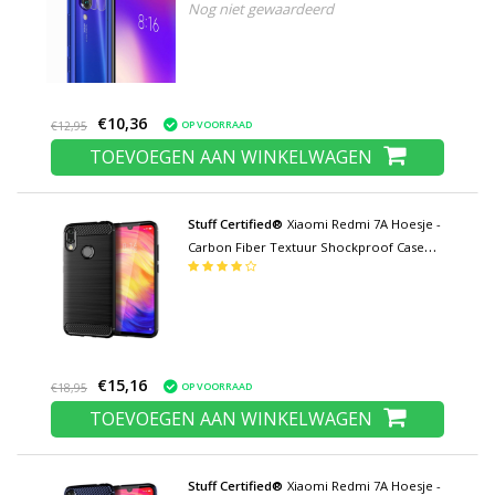
Nog niet gewaardeerd
Shockproof Film Case Bescherming
€10,36
OP VOORRAAD
€12,95
TOEVOEGEN AAN WINKELWAGEN
Stuff Certified®
Xiaomi Redmi 7A Hoesje -
Carbon Fiber Textuur Shockproof Case
TPU Cover Zwart
€15,16
OP VOORRAAD
€18,95
TOEVOEGEN AAN WINKELWAGEN
Stuff Certified®
Xiaomi Redmi 7A Hoesje -