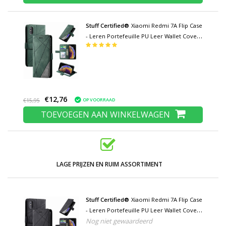
Stuff Certified®
Xiaomi Redmi 7A Flip Case
- Leren Portefeuille PU Leer Wallet Cover
Cas Hoesje Groen
€12,76
OP VOORRAAD
€15,95
TOEVOEGEN AAN WINKELWAGEN
LAGE PRIJZEN EN RUIM ASSORTIMENT
Stuff Certified®
Xiaomi Redmi 7A Flip Case
- Leren Portefeuille PU Leer Wallet Cover
Nog niet gewaardeerd
Cas Hoesje Zwart