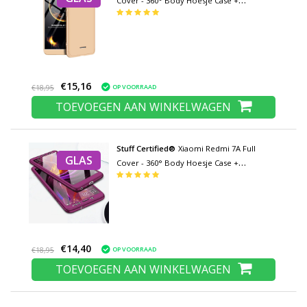
Cover - 360° Body Hoesje Case +
Screenprotector Tempered Glass Goud
€15,16
OP VOORRAAD
€18,95
TOEVOEGEN AAN WINKELWAGEN
Stuff Certified®
Xiaomi Redmi 7A Full
GLAS
Cover - 360° Body Hoesje Case +
Screenprotector Tempered Glass Paars
€14,40
OP VOORRAAD
€18,95
TOEVOEGEN AAN WINKELWAGEN