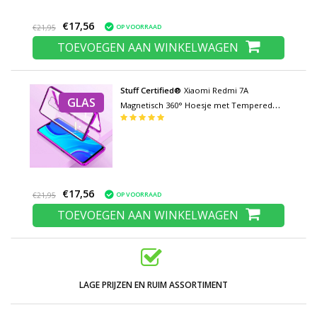
€17,56
OP VOORRAAD
€21,95
TOEVOEGEN AAN WINKELWAGEN
Stuff Certified®
Xiaomi Redmi 7A
GLAS
Magnetisch 360° Hoesje met Tempered
Glass - Full Body Cover Hoesje +
Screenprotector Paars
€17,56
OP VOORRAAD
€21,95
TOEVOEGEN AAN WINKELWAGEN
LAGE PRIJZEN EN RUIM ASSORTIMENT