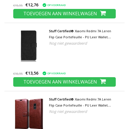
€12,76
OP VOORRAAD
€15,95
TOEVOEGEN AAN WINKELWAGEN
Stuff Certified®
Xiaomi Redmi 7A Leren
Flip Case Portefeuille - PU Leer Wallet
Nog niet gewaardeerd
Cover Cas Hoesje Zwart
€13,56
OP VOORRAAD
€16,95
TOEVOEGEN AAN WINKELWAGEN
Stuff Certified®
Xiaomi Redmi 7A Leren
Flip Case Portefeuille - PU Leer Wallet
Nog niet gewaardeerd
Cover Cas Hoesje Bruin