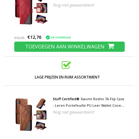
Nog niet gewaardeerd
Cas Hoesje Rood
€12,76
OP VOORRAAD
€15,95
TOEVOEGEN AAN WINKELWAGEN
LAGE PRIJZEN EN RUIM ASSORTIMENT
Stuff Certified®
Xiaomi Redmi 7A Flip Case
- Leren Portefeuille PU Leer Wallet Cover
Nog niet gewaardeerd
Cas Hoesje Bruin