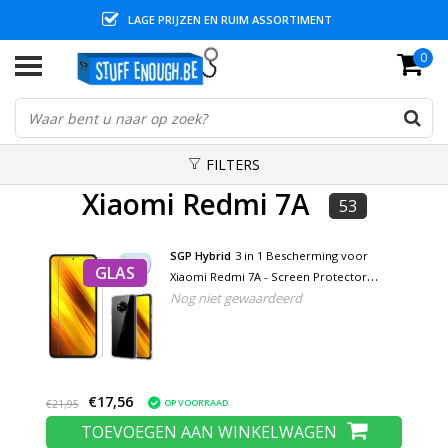
LAGE PRIJZEN EN RUIM ASSORTIMENT
0
FILTERS
Xiaomi Redmi 7A
53
SGP Hybrid
3 in 1 Bescherming voor
GLAS
Xiaomi Redmi 7A - Screen Protector
Nog niet gewaardeerd
Tempered Glass + Camera Protector +
Hoesje Case Cover
€17,56
OP VOORRAAD
€21,95
TOEVOEGEN AAN WINKELWAGEN