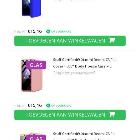
€15,16
OP VOORRAAD
€18,95
TOEVOEGEN AAN WINKELWAGEN
Stuff Certified®
Xiaomi Redmi 7A Full
GLAS
Cover - 360° Body Hoesje Case +
Nog niet gewaardeerd
Screenprotector Tempered Glass Roze
€15,16
OP VOORRAAD
€18,95
TOEVOEGEN AAN WINKELWAGEN
Stuff Certified®
Xiaomi Redmi 7A Full
GLAS