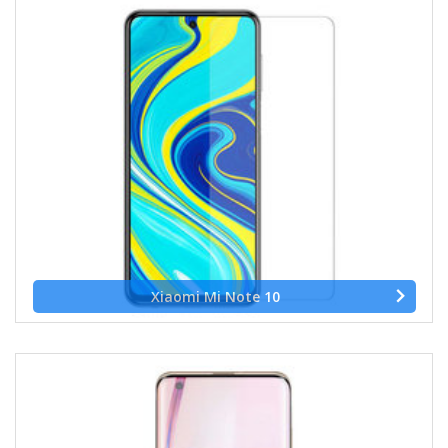
Xiaomi Mi Note 10