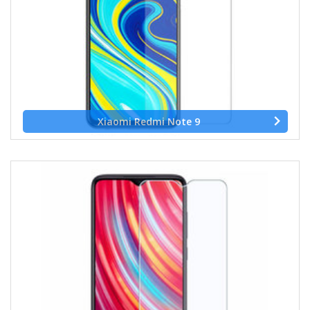
Xiaomi Redmi Note 9