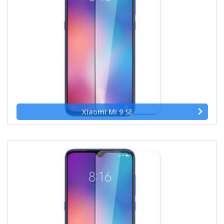
Xiaomi Mi 9 SE