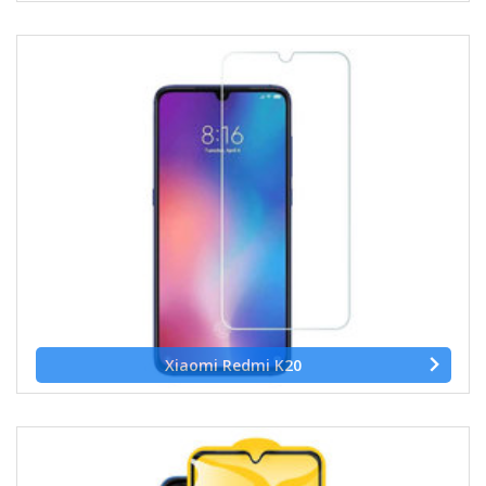
Xiaomi Redmi K20