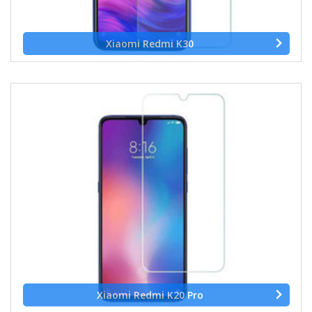
Xiaomi Redmi K30
Xiaomi Redmi K20 Pro