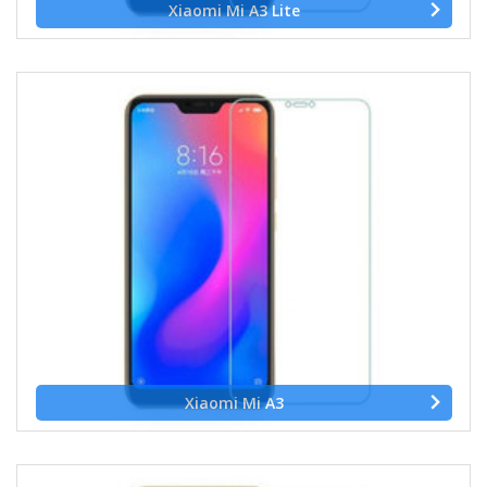
Xiaomi Mi A3 Lite
Xiaomi Mi A3