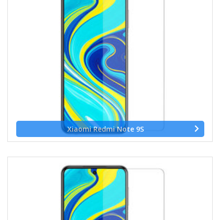
Xiaomi Redmi Note 9S