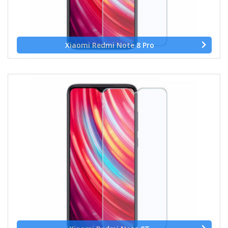
Xiaomi Redmi Note 8 Pro