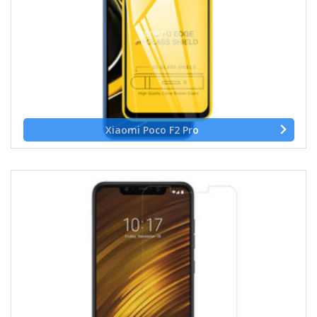
Xiaomi Poco F2 Pro