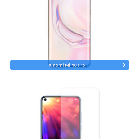
Xiaomi Mi 10 Pro