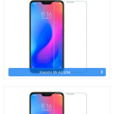
Xiaomi Mi A2 Lite