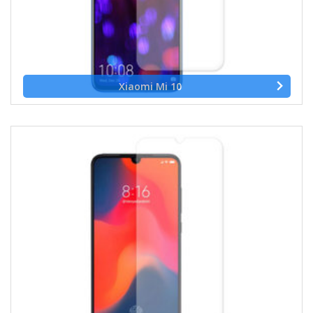
Xiaomi Mi 10