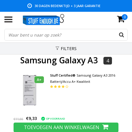
30 DAGEN BEDENKTIJD + 3 JAAR GARANTIE
0
LAGE PRIJZEN EN RUIM ASSORTIMENT
FILTERS
Samsung Galaxy A3
4
Stuff Certified®
Samsung Galaxy A3 2016
A+
Batterij/Accu A+ Kwaliteit
€9,33
OP VOORRAAD
€11,66
TOEVOEGEN AAN WINKELWAGEN