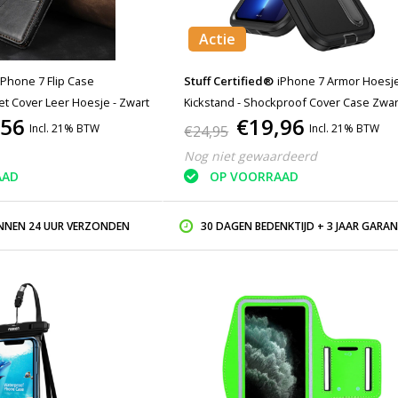
Actie
iPhone 7 Flip Case
Stuff Certified®
iPhone 7 Armor Hoesj
let Cover Leer Hoesje - Zwart
Kickstand - Shockproof Cover Case Zwar
,56
€19,96
Incl. 21% BTW
Incl. 21% BTW
€24,95
Nog niet gewaardeerd
AAD
OP VOORRAAD
INNEN 24 UUR VERZONDEN
30 DAGEN BEDENKTIJD + 3 JAAR GARAN