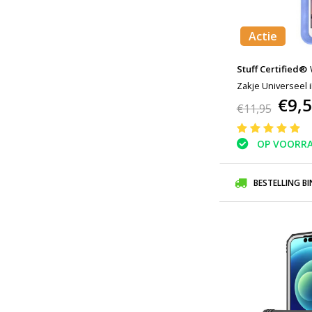
Actie
Stuff Certified®
Zakje Universeel
€9,
Blauw - Tot 5.8" A
€11,95
OP VOORR
BESTELLING B