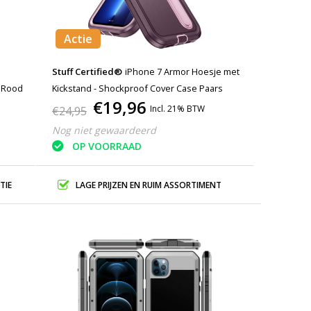
Actie
Stuff Certified®
iPhone 7 Armor Hoesje met
- Rood
Kickstand - Shockproof Cover Case Paars
€19,96
Incl. 21% BTW
€24,95
Nog niet gewaardeerd
OP VOORRAAD
TIE
LAGE PRIJZEN EN RUIM ASSORTIMENT