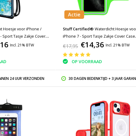
Actie
t Hoesje voor iPhone /
Stuff Certified®
Waterdicht Hoesje voo
- Sport Tasje Zakje Cover
iPhone 7 - Sport Tasje Zakje Cover Case
,16
€14,36
ging Hard Lopen Zwart
Armband Jogging Hard Lopen Groen
Incl. 21% BTW
Incl. 21% BTW
€17,95
AAD
OP VOORRAAD
INNEN 24 UUR VERZONDEN
30 DAGEN BEDENKTIJD + 3 JAAR GARAN