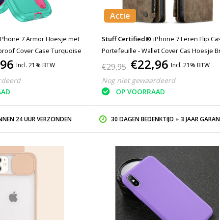
Actie
iPhone 7 Armor Hoesje met
Stuff Certified®
iPhone 7 Leren Flip Ca
proof Cover Case Turquoise
Portefeuille - Wallet Cover Cas Hoesje B
,96
€22,96
Incl. 21% BTW
Incl. 21% BTW
€29,95
rdeerd
Nog niet gewaardeerd
AAD
OP VOORRAAD
INNEN 24 UUR VERZONDEN
30 DAGEN BEDENKTIJD + 3 JAAR GARAN