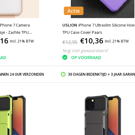
Actie
iPhone 7 Camera
USLION
iPhone 7 Ultraslim Silicone Hoe
je - Zachte TPU
TPU Case Cover Paars
,16
€10,36
s Case Cover Roze
Incl. 21% BTW
Incl. 21% BTW
€12,95
Nog niet gewaardeerd
AAD
OP VOORRAAD
INNEN 24 UUR VERZONDEN
30 DAGEN BEDENKTIJD + 3 JAAR GARAN