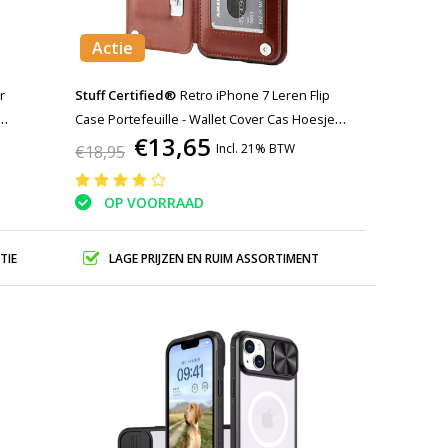
Actie
r
Stuff Certified®
Retro iPhone 7 Leren Flip
Case Portefeuille - Wallet Cover Cas Hoesje
€13,65
Bruin
Incl. 21% BTW
€18,95
OP VOORRAAD
TIE
LAGE PRIJZEN EN RUIM ASSORTIMENT