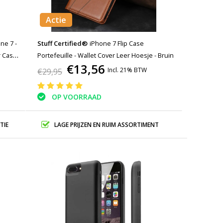
Actie
ne 7 -
Stuff Certified®
iPhone 7 Flip Case
r Case
Portefeuille - Wallet Cover Leer Hoesje - Bruin
€13,56
Incl. 21% BTW
€29,95
OP VOORRAAD
TIE
LAGE PRIJZEN EN RUIM ASSORTIMENT