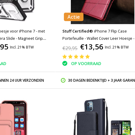
Actie
esje voor iPhone 7 - met
Stuff Certified®
iPhone 7 Flip Case
ra Slide - Magneet Grip
Portefeuille - Wallet Cover Leer Hoesje 
,95
€13,56
Incl. 21% BTW
Incl. 21% BTW
€29,95
AAD
OP VOORRAAD
INNEN 24 UUR VERZONDEN
30 DAGEN BEDENKTIJD + 3 JAAR GARAN