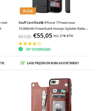
Actie
e met
Stuff Certified®
iPhone 7 Powercase
t
10.000mAh Powerbank Hoesje Oplader Batterij
€55,05
Cover Case Zwart
Incl. 21% BTW
€57,95
OP VOORRAAD
TIE
LAGE PRIJZEN EN RUIM ASSORTIMENT