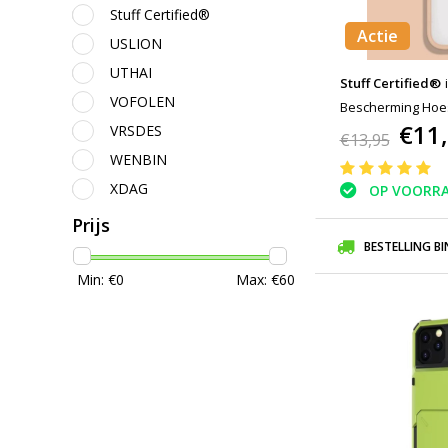
Stuff Certified®
Actie
USLION
UTHAI
Stuff Certified®
VOFOLEN
Bescherming Hoes
€11
VRSDES
Transparante Len
€13,95
WENBIN
XDAG
OP VOORR
Prijs
BESTELLING B
Min: €
0
Max: €
60