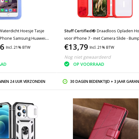
Waterdicht Hoesje Tasje
Stuff Certified®
Draadloos Opladen H
 iPhone Samsung Huawei
voor iPhone 7 - met Camera Slide - Bumper
56
€13,79
irbag
Cover voor Magsafe - Rood
Incl. 21% BTW
Incl. 21% BTW
Nog niet gewaardeerd
AAD
OP VOORRAAD
INNEN 24 UUR VERZONDEN
30 DAGEN BEDENKTIJD + 3 JAAR GARAN