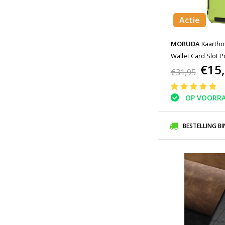
Actie
MORUDA
Kaartho
Wallet Card Slot 
€15
- Groen
€31,95
OP VOORR
BESTELLING B