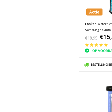
Actie
Fonken
Waterdich
Samsung / Xiaomi 
€15
Case Armband Jog
€18,95
OP VOORR
BESTELLING B