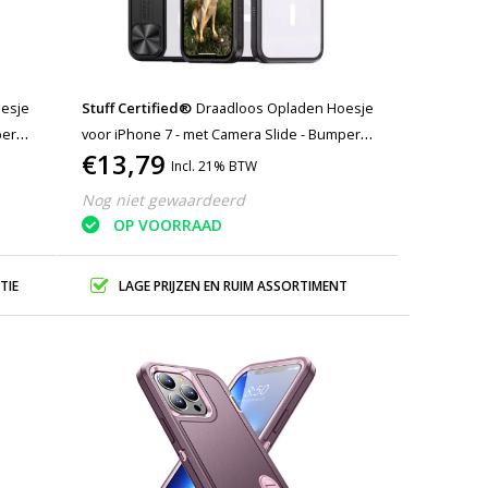
oesje
Stuff Certified®
Draadloos Opladen Hoesje
voor iPhone 7 - met Camera Slide - Bumper
€13,79
Cover voor Magsafe - Zwart
Incl. 21% BTW
Nog niet gewaardeerd
OP VOORRAAD
TIE
LAGE PRIJZEN EN RUIM ASSORTIMENT