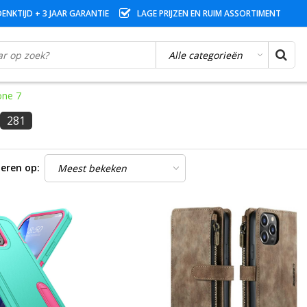
ENKTIJD + 3 JAAR GARANTIE
LAGE PRIJZEN EN RUIM ASSORTIMENT
one 7
281
eren op: