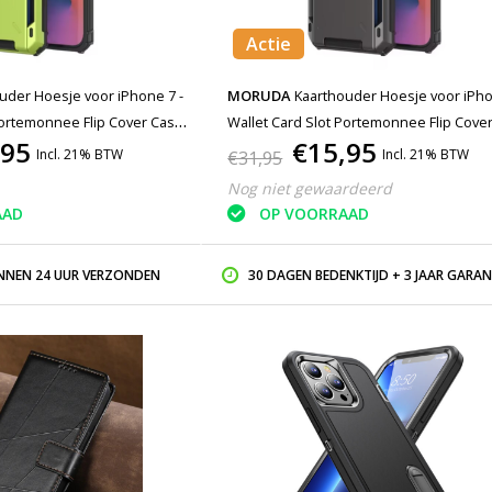
Actie
uder Hoesje voor iPhone 7 -
MORUDA
Kaarthouder Hoesje voor iPho
Portemonnee Flip Cover Case
Wallet Card Slot Portemonnee Flip Cove
,95
€15,95
- Grijs
Incl. 21% BTW
Incl. 21% BTW
€31,95
Nog niet gewaardeerd
AAD
OP VOORRAAD
INNEN 24 UUR VERZONDEN
30 DAGEN BEDENKTIJD + 3 JAAR GARAN