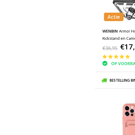
Actie
WENBIN
Armor Ho
Kickstand en Came
€17
Cover - Wit
€36,95
OP VOORR
BESTELLING B