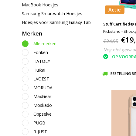
MacBook Hoesjes
Actie
Samsung Smartwatch Hoesjes
Hoesjes voor Samsung Galaxy Tab
Stuff Certified®
Kickstand - Shock
Merken
€19
€24,95
Alle merken
Nog niet gewaa
Fonken
OP VOORR
HATOLY
Huikai
BESTELLING B
LVOEST
MORUDA
MaxGear
Moskado
Oppselve
PUGB
R-JUST