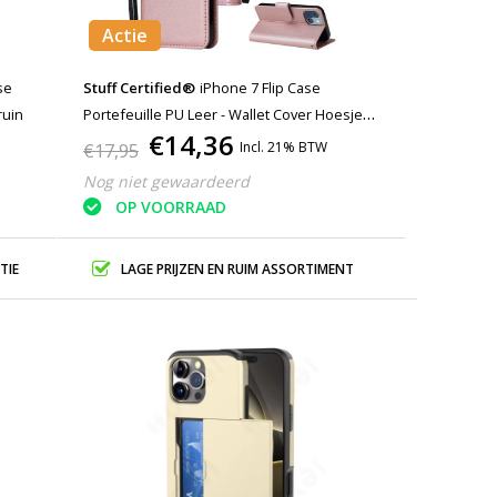
Actie
se
Stuff Certified®
iPhone 7 Flip Case
ruin
Portefeuille PU Leer - Wallet Cover Hoesje
€14,36
Roze
Incl. 21% BTW
€17,95
Nog niet gewaardeerd
OP VOORRAAD
TIE
LAGE PRIJZEN EN RUIM ASSORTIMENT