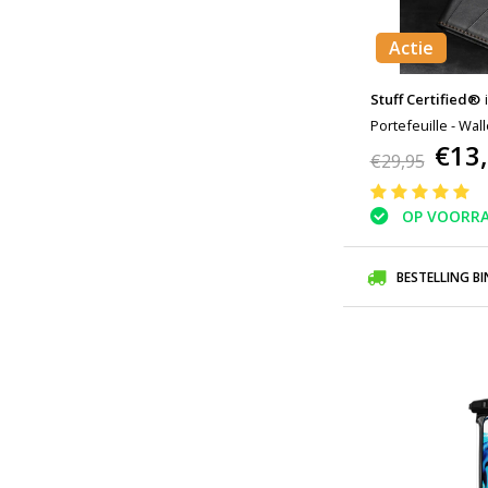
Actie
Stuff Certified®
Portefeuille - Wal
€13
€29,95
OP VOORR
BESTELLING B