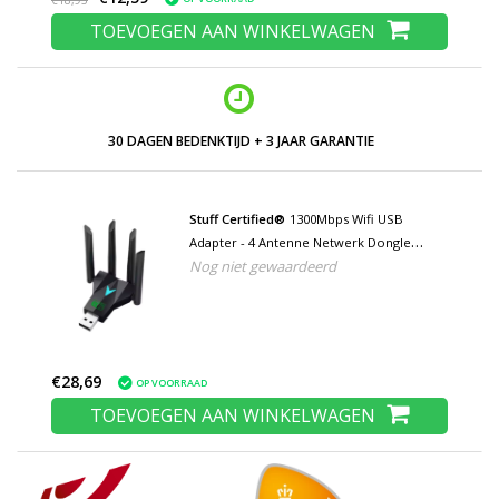
€18,95
TOEVOEGEN AAN WINKELWAGEN
LAGE PRIJZEN EN RUIM ASSORTIMENT
Stuff Certified®
1300Mbps Wifi USB
Adapter - 4 Antenne Netwerk Dongle
Nog niet gewaardeerd
Draadloos - Zwart
€28,69
OP VOORRAAD
TOEVOEGEN AAN WINKELWAGEN