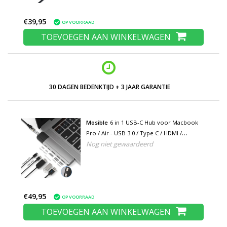
€39,95
OP VOORRAAD
TOEVOEGEN AAN WINKELWAGEN
LAGE PRIJZEN EN RUIM ASSORTIMENT
Mosible
6 in 1 USB-C Hub voor Macbook
Pro / Air - USB 3.0 / Type C / HDMI /
Nog niet gewaardeerd
Ethernet - RJ45 Hub Data Overdracht
Splitter Grijs
€49,95
OP VOORRAAD
TOEVOEGEN AAN WINKELWAGEN