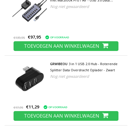
met Macbook Pro / Air - USB 3.0 Data
Nog niet gewaardeerd
Overdracht Splitter Blauw
€97,95
OP VOORRAAD
€139,95
TOEVOEGEN AAN WINKELWAGEN
GRWIBEOU
3 in 1 USB 2.0 Hub - Roterende
Splitter Data Overdracht Oplader - Zwart
Nog niet gewaardeerd
€11,29
OP VOORRAAD
€17,95
TOEVOEGEN AAN WINKELWAGEN