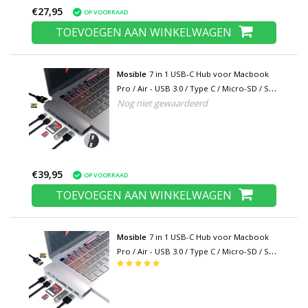
€27,95
OP VOORRAAD
TOEVOEGEN AAN WINKELWAGEN
Mosible
7 in 1 USB-C Hub voor Macbook
Pro / Air - USB 3.0 / Type C / Micro-SD / SD
Nog niet gewaardeerd
- Hub Data Overdracht Splitter Grijs
€39,95
OP VOORRAAD
TOEVOEGEN AAN WINKELWAGEN
Mosible
7 in 1 USB-C Hub voor Macbook
Pro / Air - USB 3.0 / Type C / Micro-SD / SD
- Hub Data Overdracht Splitter Zilver