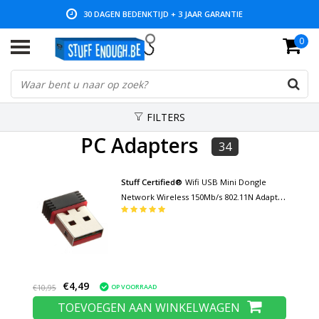
LAGE PRIJZEN EN RUIM ASSORTIMENT
0
FILTERS
PC Adapters
34
Stuff Certified®
Wifi USB Mini Dongle
Network Wireless 150Mb/s 802.11N Adapter
Adaptor
€4,49
OP VOORRAAD
€10,95
TOEVOEGEN AAN WINKELWAGEN