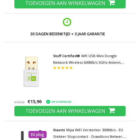
TOEVOEGEN AAN WINKELWAGEN
LAGE PRIJZEN EN RUIM ASSORTIMENT
Stuff Certified®
Wifi USB Mini Dongle
Network Wireless 600Mb/s 5GHz Antenne
Adapter Adaptor Wit
€15,96
OP VOORRAAD
€19,95
TOEVOEGEN AAN WINKELWAGEN
Xiaomi
Mijia WiFi Versterker 300Mb/s - EU
EU plug
Stekker Stopcontact - Draadloos Netwerk