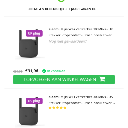
LAGE PRIJZEN EN RUIM ASSORTIMENT
Xiaomi
Mijia WiFi Versterker 300Mb/s - UK
UK plug
Stekker Stopcontact - Draadloos Netwerk
Nog niet gewaardeerd
Internet Wireless Repeater 802.11N
Adapter
€31,96
OP VOORRAAD
€39,95
TOEVOEGEN AAN WINKELWAGEN
Xiaomi
Mijia WiFi Versterker 300Mb/s - US
US plug
Stekker Stopcontact - Draadloos Netwerk
Internet Wireless Repeater 802.11N
Adapter