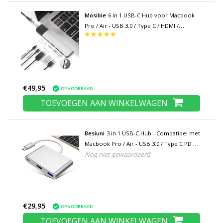
Mosible
6 in 1 USB-C Hub voor Macbook
Pro / Air - USB 3.0 / Type C / HDMI /
Ethernet - RJ45 Hub Data Overdracht
Splitter Zilver
€49,95
OP VOORRAAD
TOEVOEGEN AAN WINKELWAGEN
Besiuni
3 in 1 USB-C Hub - Compatibel met
Macbook Pro / Air - USB 3.0 / Type C PD /
Nog niet gewaardeerd
HDMI - Data Overdracht Power Delivery
Splitter Zilver
€29,95
OP VOORRAAD
TOEVOEGEN AAN WINKELWAGEN