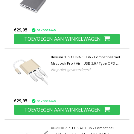
Splitter Grijs
€29,95
OP VOORRAAD
TOEVOEGEN AAN WINKELWAGEN
Besiuni
3 in 1 USB-C Hub - Compatibel met
Macbook Pro / Air - USB 3.0 / Type C PD /
Nog niet gewaardeerd
HDMI - Data Overdracht Power Delivery
Splitter Goud
€29,95
OP VOORRAAD
TOEVOEGEN AAN WINKELWAGEN
UGREEN
7 in 1 USB-C Hub - Compatibel