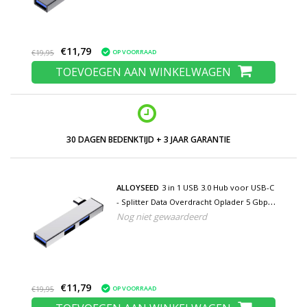
€11,79
OP VOORRAAD
€19,95
TOEVOEGEN AAN WINKELWAGEN
LAGE PRIJZEN EN RUIM ASSORTIMENT
ALLOYSEED
3 in 1 USB 3.0 Hub voor USB-C
- Splitter Data Overdracht Oplader 5 Gbps
Nog niet gewaardeerd
- Zilver
€11,79
OP VOORRAAD
€19,95