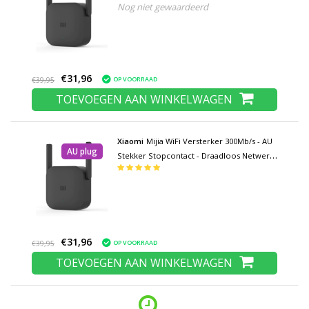
Nog niet gewaardeerd
Internet Wireless Repeater 802.11N
Adapter
€31,96
OP VOORRAAD
€39,95
TOEVOEGEN AAN WINKELWAGEN
Xiaomi
Mijia WiFi Versterker 300Mb/s - AU
AU plug
Stekker Stopcontact - Draadloos Netwerk
Internet Wireless Repeater 802.11N
Adapter
€31,96
OP VOORRAAD
€39,95
TOEVOEGEN AAN WINKELWAGEN