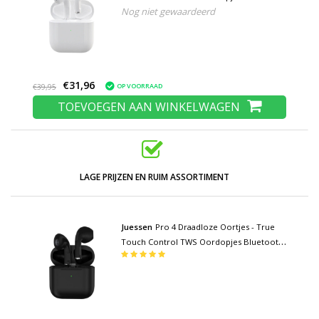
Nog niet gewaardeerd
5.0 Wireless Buds Earphones Oortelefoon
Wit
€31,96
OP VOORRAAD
€39,95
TOEVOEGEN AAN WINKELWAGEN
LAGE PRIJZEN EN RUIM ASSORTIMENT
Juessen
Pro 4 Draadloze Oortjes - True
Touch Control TWS Oordopjes Bluetooth
5.0 Wireless Buds Earphones Oortelefoon
Zwart