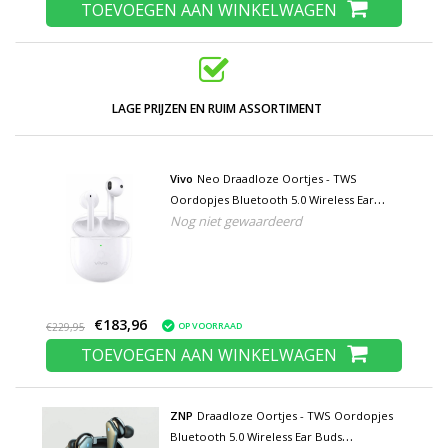
TOEVOEGEN AAN WINKELWAGEN
LAGE PRIJZEN EN RUIM ASSORTIMENT
Vivo
Neo Draadloze Oortjes - TWS
Oordopjes Bluetooth 5.0 Wireless Ear
Nog niet gewaardeerd
Phones Buds Oortelefoon Wit
€183,96
OP VOORRAAD
€229,95
TOEVOEGEN AAN WINKELWAGEN
ZNP
Draadloze Oortjes - TWS Oordopjes
Bluetooth 5.0 Wireless Ear Buds