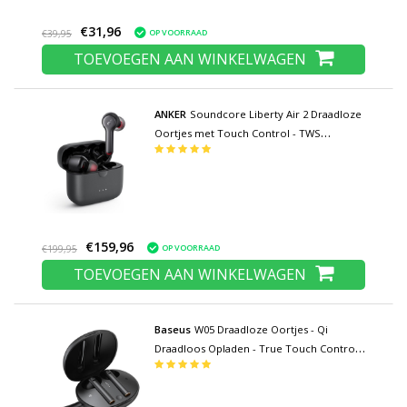
€31,96
OP VOORRAAD
€39,95
TOEVOEGEN AAN WINKELWAGEN
ANKER
Soundcore Liberty Air 2 Draadloze
Oortjes met Touch Control - TWS
Bluetooth 5.0 Wireless Buds Earphones
Earbuds Oortelefoon Zwart
€159,96
OP VOORRAAD
€199,95
TOEVOEGEN AAN WINKELWAGEN
Baseus
W05 Draadloze Oortjes - Qi
Draadloos Opladen - True Touch Control
TWS Bluetooth 5.0 Earphones Earbuds
Oortelefoon Zwart