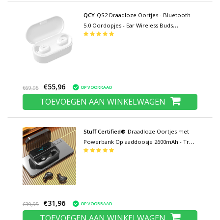
QCY
QS2 Draadloze Oortjes - Bluetooth
5.0 Oordopjes - Ear Wireless Buds
Earphones Earbuds Oortelefoon Wit
€55,96
OP VOORRAAD
€69,95
TOEVOEGEN AAN WINKELWAGEN
Stuff Certified®
Draadloze Oortjes met
Powerbank Oplaaddoosje 2600mAh - True
Touch Control TWS Bluetooth 5.0
Oordopjes Earphones Earbuds
Oortelefoon
€31,96
OP VOORRAAD
€39,95
TOEVOEGEN AAN WINKELWAGEN