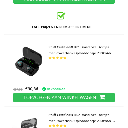
LAGE PRIJZEN EN RUIM ASSORTIMENT
Stuff Certified®
K01 Draadloze Oortjes
met Powerbank Oplaaddoosje 2000mAh -
True Touch Control TWS Bluetooth 5.0
Oordopjes Earphones Earbuds
Oortelefoon
€30,36
OP VOORRAAD
€37,95
TOEVOEGEN AAN WINKELWAGEN
Stuff Certified®
K02 Draadloze Oortjes
met Powerbank Oplaaddoosje 2000mAh -
True Touch Control TWS Bluetooth 5.0