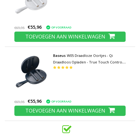
Oortelefoon Wit
€55,96
OP VOORRAAD
€69,95
TOEVOEGEN AAN WINKELWAGEN
Baseus
W05 Draadloze Oortjes - Qi
Draadloos Opladen - True Touch Control
TWS Bluetooth 5.0 Earphones Earbuds
Oortelefoon Blauw
€55,96
OP VOORRAAD
€69,95
TOEVOEGEN AAN WINKELWAGEN