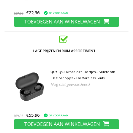
€22,36
OP VOORRAAD
€27,95
TOEVOEGEN AAN WINKELWAGEN
LAGE PRIJZEN EN RUIM ASSORTIMENT
QCY
QS2 Draadloze Oortjes - Bluetooth
5.0 Oordopjes - Ear Wireless Buds
Nog niet gewaardeerd
Earphones Earbuds Oortelefoon Zwart
€55,96
OP VOORRAAD
€69,95
TOEVOEGEN AAN WINKELWAGEN