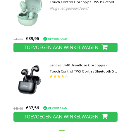
Touch Control Oordopjes TWS Bluetooth
Nog niet gewaardeerd
5.0 Earphones Earbuds Oortelefoon
Groen
€39,96
OP VOORRAAD
€49,95
TOEVOEGEN AAN WINKELWAGEN
Lenovo
LP40 Draadloze Oordopjes -
Touch Control TWS Oortjes Bluetooth 5.0
Wireless Buds Earphones Oortelefoon
Zwart
€37,56
OP VOORRAAD
€46,95
TOEVOEGEN AAN WINKELWAGEN