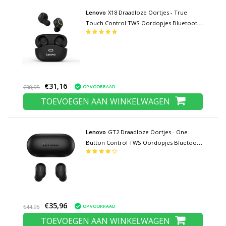
Lenovo
X18 Draadloze Oortjes - True
Touch Control TWS Oordopjes Bluetooth
5.0 Wireless Buds Earphones Oortelefoon
Zwart
€31,16
OP VOORRAAD
€38,95
TOEVOEGEN AAN WINKELWAGEN
Lenovo
GT2 Draadloze Oortjes - One
Button Control TWS Oordopjes Bluetooth
5.0 Wireless Buds Earphones Oortelefoon
Zwart
€35,96
OP VOORRAAD
€44,95
TOEVOEGEN AAN WINKELWAGEN