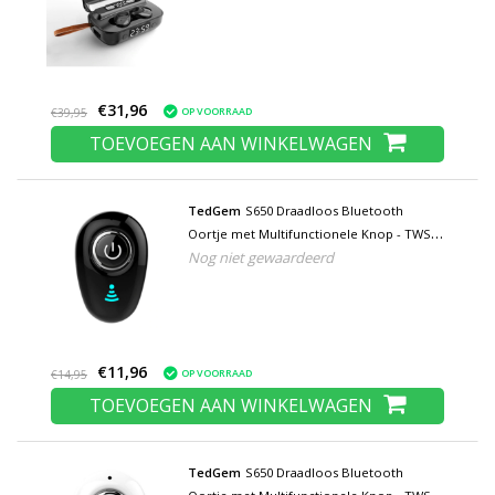
Oordopjes Earphones Earbuds
Oortelefoon
€31,96
OP VOORRAAD
€39,95
TOEVOEGEN AAN WINKELWAGEN
TedGem
S650 Draadloos Bluetooth
Oortje met Multifunctionele Knop - TWS
Nog niet gewaardeerd
Ear Wireless Bud Earphone Earbud
Oortelefoon Zwart
€11,96
OP VOORRAAD
€14,95
TOEVOEGEN AAN WINKELWAGEN
TedGem
S650 Draadloos Bluetooth