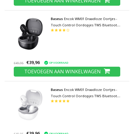
TOEVOEGEN AAN WINKELWAGEN
Baseus
Encok WM01 Draadloze Oortjes -
Touch Control Oordopjes TWS Bluetooth
5.0 Earphones Earbuds Oortelefoon Zwart
€39,96
OP VOORRAAD
€49,95
TOEVOEGEN AAN WINKELWAGEN
Baseus
Encok WM01 Draadloze Oortjes -
Touch Control Oordopjes TWS Bluetooth
5.0 Earphones Earbuds Oortelefoon Wit
€39,96
OP VOORRAAD