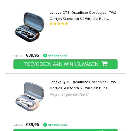
Lenovo
QT81 Draadloze Oordopjes - TWS
Oortjes Bluetooth 5.0 Wireless Buds
Earphones Oortelefoon Zwart
€39,96
OP VOORRAAD
€49,95
TOEVOEGEN AAN WINKELWAGEN
Lenovo
QT81 Draadloze Oordopjes - TWS
Oortjes Bluetooth 5.0 Wireless Buds
Nog niet gewaardeerd
Earphones Oortelefoon Wit
€39,96
OP VOORRAAD
€49,95