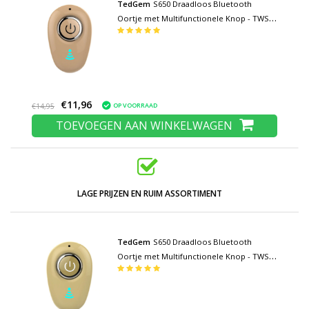
TedGem
S650 Draadloos Bluetooth
Oortje met Multifunctionele Knop - TWS
Ear Wireless Bud Earphone Earbud
Oortelefoon Geel
€11,96
OP VOORRAAD
€14,95
TOEVOEGEN AAN WINKELWAGEN
LAGE PRIJZEN EN RUIM ASSORTIMENT
TedGem
S650 Draadloos Bluetooth
Oortje met Multifunctionele Knop - TWS
Ear Wireless Bud Earphone Earbud
Oortelefoon Goud