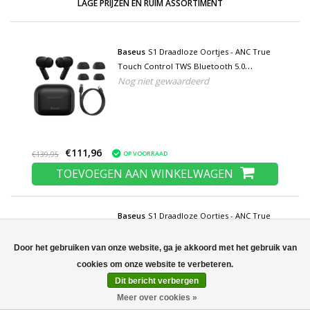
LAGE PRIJZEN EN RUIM ASSORTIMENT
Baseus
S1 Draadloze Oortjes - ANC True
Touch Control TWS Bluetooth 5.0
Nog niet gewaardeerd
Earphones Earbuds Oortelefoon Zwart
€111,96
OP VOORRAAD
€139,95
TOEVOEGEN AAN WINKELWAGEN
Baseus
S1 Draadloze Oortjes - ANC True
Touch Control TWS Bluetooth 5.0
Earphones Earbuds Oortelefoon Blauw
Door het gebruiken van onze website, ga je akkoord met het gebruik van
Dit bericht verbergen
Meer over cookies »