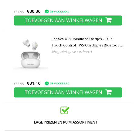
€30,36
OP VOORRAAD
€37,95
TOEVOEGEN AAN WINKELWAGEN
Lenovo
X18 Draadloze Oortjes - True
Touch Control TWS Oordopjes Bluetooth
Nog niet gewaardeerd
5.0 Wireless Buds Earphones Oortelefoon
Wit
€31,16
OP VOORRAAD
€38,95
TOEVOEGEN AAN WINKELWAGEN
LAGE PRIJZEN EN RUIM ASSORTIMENT