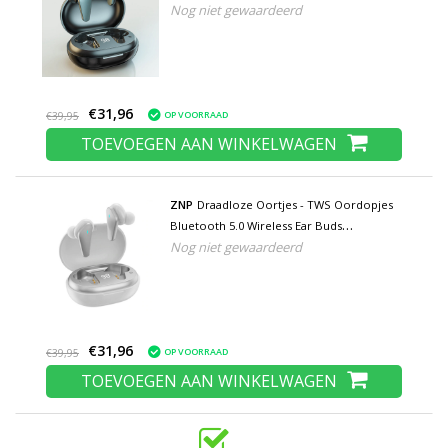
Nog niet gewaardeerd
Earphones Oortelefoon Zwart
€31,96
OP VOORRAAD
€39,95
TOEVOEGEN AAN WINKELWAGEN
ZNP
Draadloze Oortjes - TWS Oordopjes
Bluetooth 5.0 Wireless Ear Buds
Nog niet gewaardeerd
Earphones Oortelefoon Wit
€31,96
OP VOORRAAD
€39,95
TOEVOEGEN AAN WINKELWAGEN