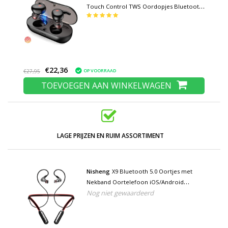
Touch Control TWS Oordopjes Bluetooth
5.0 Wireless Buds Oortelefoon Zwart
€22,36
OP VOORRAAD
€27,95
TOEVOEGEN AAN WINKELWAGEN
LAGE PRIJZEN EN RUIM ASSORTIMENT
Nisheng
X9 Bluetooth 5.0 Oortjes met
Nekband Oortelefoon iOS/Android
Nog niet gewaardeerd
Earphones Ecouteur Clear Sound Zwart