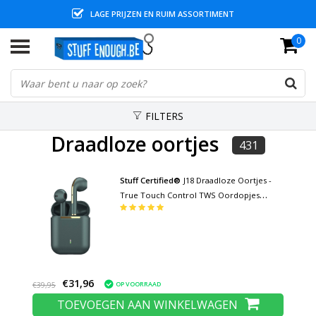
LAGE PRIJZEN EN RUIM ASSORTIMENT
0
FILTERS
Draadloze oortjes
431
Stuff Certified®
J18 Draadloze Oortjes -
True Touch Control TWS Oordopjes
Bluetooth 5.0 Wireless Ear Buds
Earphones Oortelefoon Groen
€31,96
OP VOORRAAD
€39,95
TOEVOEGEN AAN WINKELWAGEN