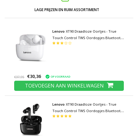
LAGE PRIJZEN EN RUIM ASSORTIMENT
Lenovo
XT90 Draadloze Oortjes - True
Touch Control TWS Oordopjes Bluetooth
5.0 Wireless Buds Earphones Oortelefoon
Wit
€30,36
OP VOORRAAD
€37,95
TOEVOEGEN AAN WINKELWAGEN
Lenovo
XT90 Draadloze Oortjes - True
Touch Control TWS Oordopjes Bluetooth
5.0 Wireless Buds Earphones Oortelefoon
Zwart