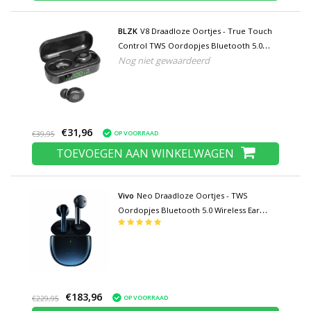
BLZK
V8 Draadloze Oortjes - True Touch
Control TWS Oordopjes Bluetooth 5.0
Nog niet gewaardeerd
Wireless Ear Buds Earphones Oortelefoon
Zwart
€31,96
OP VOORRAAD
€39,95
TOEVOEGEN AAN WINKELWAGEN
Vivo
Neo Draadloze Oortjes - TWS
Oordopjes Bluetooth 5.0 Wireless Ear
Phones Buds Oortelefoon Zwart
€183,96
OP VOORRAAD
€229,95