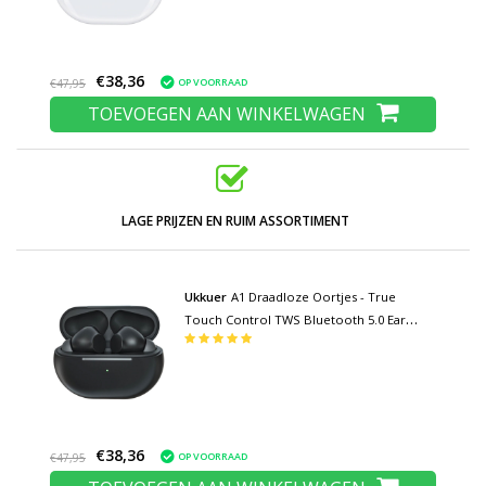
€38,36
OP VOORRAAD
€47,95
TOEVOEGEN AAN WINKELWAGEN
LAGE PRIJZEN EN RUIM ASSORTIMENT
Ukkuer
A1 Draadloze Oortjes - True
Touch Control TWS Bluetooth 5.0 Ear
Buds Wireless Earphones Earbuds
Oortelefoon Zwart
€38,36
OP VOORRAAD
€47,95