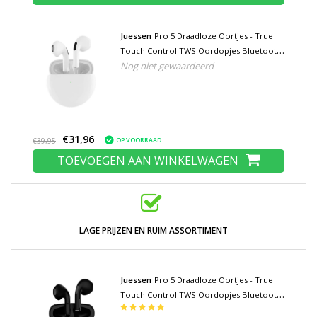
Juessen
Pro 5 Draadloze Oortjes - True
Touch Control TWS Oordopjes Bluetooth
Nog niet gewaardeerd
5.0 Wireless Buds Earphones Oortelefoon
Wit
€31,96
OP VOORRAAD
€39,95
TOEVOEGEN AAN WINKELWAGEN
LAGE PRIJZEN EN RUIM ASSORTIMENT
Juessen
Pro 5 Draadloze Oortjes - True
Touch Control TWS Oordopjes Bluetooth
5.0 Wireless Buds Earphones Oortelefoon