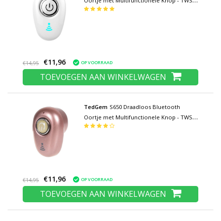
Oortje met Multifunctionele Knop - TWS
Ear Wireless Bud Earphone Earbud
Oortelefoon Wit
€11,96
OP VOORRAAD
€14,95
TOEVOEGEN AAN WINKELWAGEN
TedGem
S650 Draadloos Bluetooth
Oortje met Multifunctionele Knop - TWS
Ear Wireless Bud Earphone Earbud
Oortelefoon Roze
€11,96
OP VOORRAAD
€14,95
TOEVOEGEN AAN WINKELWAGEN