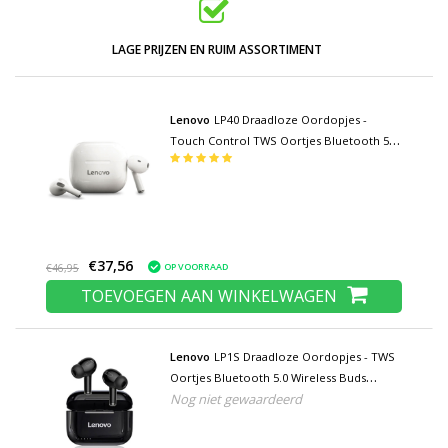
LAGE PRIJZEN EN RUIM ASSORTIMENT
Lenovo
LP40 Draadloze Oordopjes -
Touch Control TWS Oortjes Bluetooth 5.0
Wireless Buds Earphones Oortelefoon Wit
€37,56
OP VOORRAAD
€46,95
TOEVOEGEN AAN WINKELWAGEN
Lenovo
LP1S Draadloze Oordopjes - TWS
Oortjes Bluetooth 5.0 Wireless Buds
Nog niet gewaardeerd
Earphones Oortelefoon Zwart