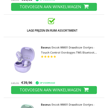
€49,95
TOEVOEGEN AAN WINKELWAGEN
LAGE PRIJZEN EN RUIM ASSORTIMENT
Baseus
Encok WM01 Draadloze Oortjes -
Touch Control Oordopjes TWS Bluetooth
5.0 Earphones Earbuds Oortelefoon Paars
€39,96
OP VOORRAAD
€49,95
TOEVOEGEN AAN WINKELWAGEN
Baseus
Encok WM01 Draadloze Oortjes -