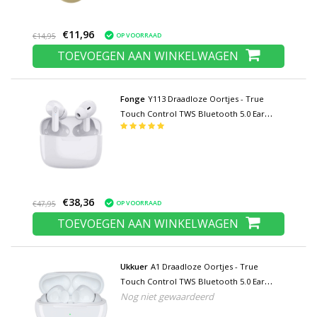
€11,96
OP VOORRAAD
€14,95
TOEVOEGEN AAN WINKELWAGEN
Fonge
Y113 Draadloze Oortjes - True
Touch Control TWS Bluetooth 5.0 Ear
Buds Wireless Earphones Earbuds
Oortelefoon Wit
€38,36
OP VOORRAAD
€47,95
TOEVOEGEN AAN WINKELWAGEN
Ukkuer
A1 Draadloze Oortjes - True
Touch Control TWS Bluetooth 5.0 Ear
Nog niet gewaardeerd
Buds Wireless Earphones Earbuds
Oortelefoon Wit