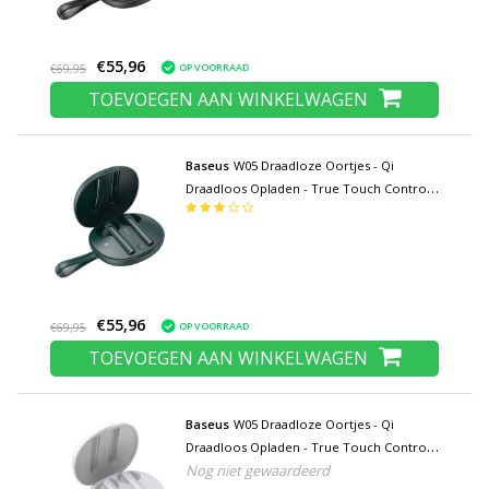
€55,96
OP VOORRAAD
€69,95
TOEVOEGEN AAN WINKELWAGEN
Baseus
W05 Draadloze Oortjes - Qi
Draadloos Opladen - True Touch Control
TWS Bluetooth 5.0 Earphones Earbuds
Oortelefoon Groen
€55,96
OP VOORRAAD
€69,95
TOEVOEGEN AAN WINKELWAGEN
Baseus
W05 Draadloze Oortjes - Qi
Draadloos Opladen - True Touch Control
Nog niet gewaardeerd
TWS Bluetooth 5.0 Earphones Earbuds