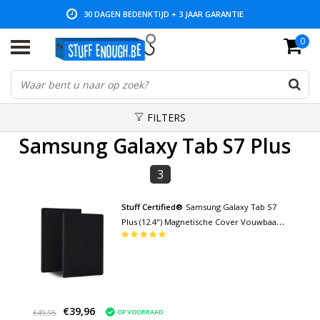
30 DAGEN BEDENKTIJD + 3 JAAR GARANTIE
0
LAGE PRIJZEN EN RUIM ASSORTIMENT
FILTERS
Samsung Galaxy Tab S7 Plus
3
Stuff Certified®
Samsung Galaxy Tab S7
Plus (12.4") Magnetische Cover Vouwbaar -
Multifunctioneel Hoesje Case met
Kickstand Zwart
€39,96
OP VOORRAAD
€49,95