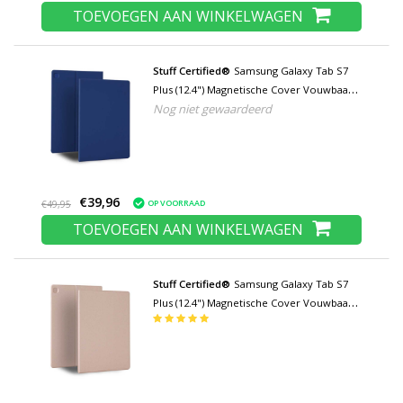
TOEVOEGEN AAN WINKELWAGEN
Stuff Certified®
Samsung Galaxy Tab S7
Plus (12.4") Magnetische Cover Vouwbaar -
Nog niet gewaardeerd
Multifunctioneel Hoesje Case met
Kickstand Blauw
€39,96
OP VOORRAAD
€49,95
TOEVOEGEN AAN WINKELWAGEN
Stuff Certified®
Samsung Galaxy Tab S7
Plus (12.4") Magnetische Cover Vouwbaar -
Multifunctioneel Hoesje Case met
Kickstand Rose Gold