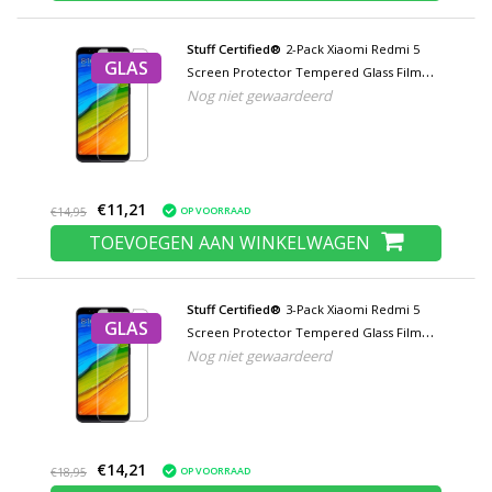
Stuff Certified®
2-Pack Xiaomi Redmi 5
GLAS
Screen Protector Tempered Glass Film
Nog niet gewaardeerd
Gehard Glas Glazen
€11,21
OP VOORRAAD
€14,95
TOEVOEGEN AAN WINKELWAGEN
Stuff Certified®
3-Pack Xiaomi Redmi 5
GLAS
Screen Protector Tempered Glass Film
Nog niet gewaardeerd
Gehard Glas Glazen
€14,21
OP VOORRAAD
€18,95