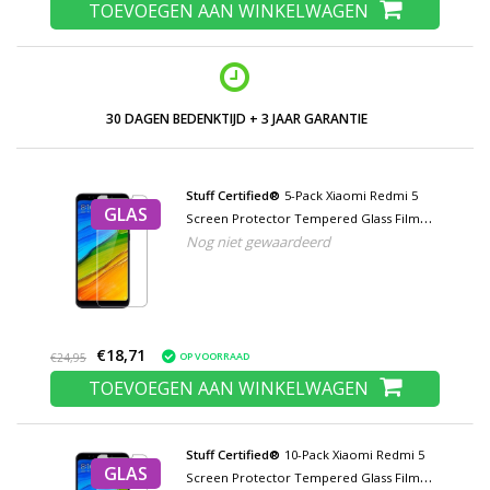
TOEVOEGEN AAN WINKELWAGEN
30 DAGEN BEDENKTIJD + 3 JAAR GARANTIE
Stuff Certified®
5-Pack Xiaomi Redmi 5
GLAS
Screen Protector Tempered Glass Film
Nog niet gewaardeerd
Gehard Glas Glazen
€18,71
OP VOORRAAD
€24,95
TOEVOEGEN AAN WINKELWAGEN
Stuff Certified®
10-Pack Xiaomi Redmi 5
GLAS
Screen Protector Tempered Glass Film