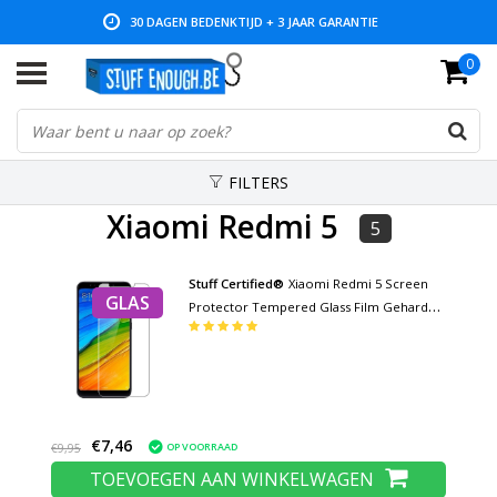
30 DAGEN BEDENKTIJD + 3 JAAR GARANTIE
0
LAGE PRIJZEN EN RUIM ASSORTIMENT
FILTERS
Xiaomi Redmi 5
5
Stuff Certified®
Xiaomi Redmi 5 Screen
GLAS
Protector Tempered Glass Film Gehard
Glas Glazen
€7,46
OP VOORRAAD
€9,95
TOEVOEGEN AAN WINKELWAGEN