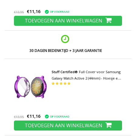
€11,16
OP VOORRAAD
€13,95
TOEVOEGEN AAN WINKELWAGEN
LAGE PRIJZEN EN RUIM ASSORTIMENT
Stuff Certified®
Full Cover voor Samsung
Galaxy Watch Active 2 (44mm) - Hoesje en
Screen Protector - TPU Hard Case Paars
€11,16
OP VOORRAAD
€13,95
TOEVOEGEN AAN WINKELWAGEN