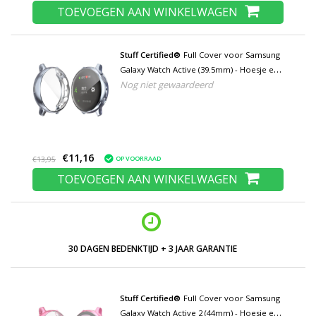
TOEVOEGEN AAN WINKELWAGEN
Stuff Certified®
Full Cover voor Samsung
Galaxy Watch Active (39.5mm) - Hoesje en
Nog niet gewaardeerd
Screen Protector - TPU Hard Case Grijs
€11,16
OP VOORRAAD
€13,95
TOEVOEGEN AAN WINKELWAGEN
LAGE PRIJZEN EN RUIM ASSORTIMENT
Stuff Certified®
Full Cover voor Samsung
Galaxy Watch Active 2 (44mm) - Hoesje en