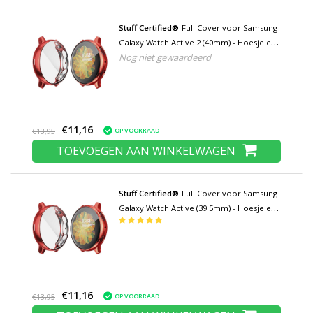
Stuff Certified®
Full Cover voor Samsung
Galaxy Watch Active 2 (40mm) - Hoesje en
Nog niet gewaardeerd
Screen Protector - TPU Hard Case Rood
€11,16
OP VOORRAAD
€13,95
TOEVOEGEN AAN WINKELWAGEN
Stuff Certified®
Full Cover voor Samsung
Galaxy Watch Active (39.5mm) - Hoesje en
Screen Protector - TPU Hard Case Rood
€11,16
OP VOORRAAD
€13,95