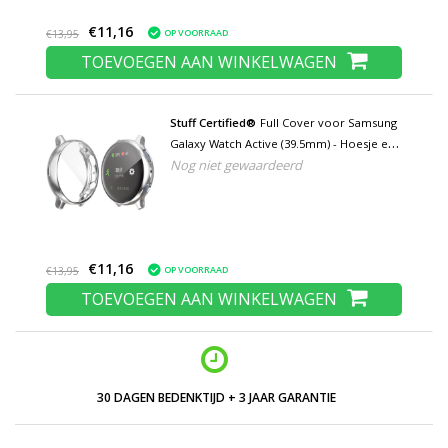
€11,16
OP VOORRAAD
€13,95
TOEVOEGEN AAN WINKELWAGEN
Stuff Certified®
Full Cover voor Samsung
Galaxy Watch Active (39.5mm) - Hoesje en
Nog niet gewaardeerd
Screen Protector - TPU Hard Case Zilver
€11,16
OP VOORRAAD
€13,95
TOEVOEGEN AAN WINKELWAGEN
LAGE PRIJZEN EN RUIM ASSORTIMENT