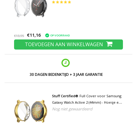
Screen Protector - TPU Hard Case
Transparant
€11,16
OP VOORRAAD
€13,95
TOEVOEGEN AAN WINKELWAGEN
LAGE PRIJZEN EN RUIM ASSORTIMENT
Stuff Certified®
Full Cover voor Samsung
Galaxy Watch Active 2 (44mm) - Hoesje en
Nog niet gewaardeerd
Screen Protector - TPU Hard Case Goud