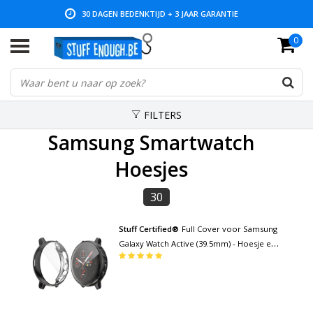
LAGE PRIJZEN EN RUIM ASSORTIMENT
0
FILTERS
Samsung Smartwatch
Hoesjes
30
Stuff Certified®
Full Cover voor Samsung
Galaxy Watch Active (39.5mm) - Hoesje en
Screen Protector - TPU Hard Case Zwart