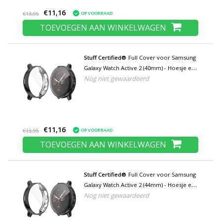
€11,16
OP VOORRAAD
€13,95
TOEVOEGEN AAN WINKELWAGEN
Stuff Certified®
Full Cover voor Samsung
Galaxy Watch Active 2 (40mm) - Hoesje en
Nog niet gewaardeerd
Screen Protector - TPU Hard Case Zwart
€11,16
OP VOORRAAD
€13,95
TOEVOEGEN AAN WINKELWAGEN
Stuff Certified®
Full Cover voor Samsung
Galaxy Watch Active 2 (44mm) - Hoesje en
Nog niet gewaardeerd
Screen Protector - TPU Hard Case Zwart