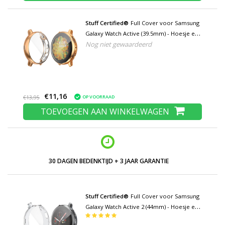
Stuff Certified®
Full Cover voor Samsung
Galaxy Watch Active (39.5mm) - Hoesje en
Nog niet gewaardeerd
Screen Protector - TPU Hard Case Rose
Gold
€11,16
OP VOORRAAD
€13,95
TOEVOEGEN AAN WINKELWAGEN
LAGE PRIJZEN EN RUIM ASSORTIMENT
Stuff Certified®
Full Cover voor Samsung
Galaxy Watch Active 2 (44mm) - Hoesje en
Screen Protector - TPU Hard Case