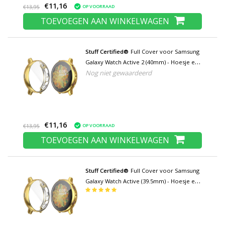
€11,16
OP VOORRAAD
€13,95
TOEVOEGEN AAN WINKELWAGEN
Stuff Certified®
Full Cover voor Samsung
Galaxy Watch Active 2 (40mm) - Hoesje en
Nog niet gewaardeerd
Screen Protector - TPU Hard Case Goud
€11,16
OP VOORRAAD
€13,95
TOEVOEGEN AAN WINKELWAGEN
Stuff Certified®
Full Cover voor Samsung
Galaxy Watch Active (39.5mm) - Hoesje en
Screen Protector - TPU Hard Case Goud