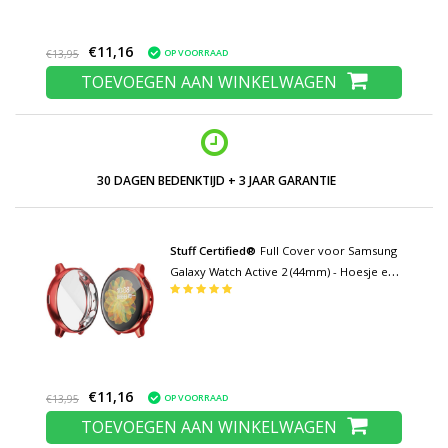
€11,16
OP VOORRAAD
€13,95
TOEVOEGEN AAN WINKELWAGEN
LAGE PRIJZEN EN RUIM ASSORTIMENT
Stuff Certified®
Full Cover voor Samsung
Galaxy Watch Active 2 (44mm) - Hoesje en
Screen Protector - TPU Hard Case Rood
€11,16
OP VOORRAAD
€13,95
TOEVOEGEN AAN WINKELWAGEN