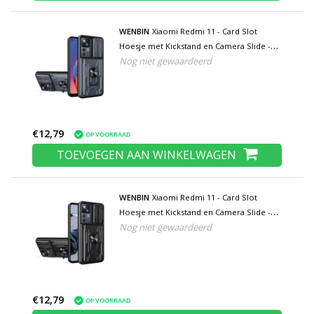
WENBIN
Xiaomi Redmi 11 - Card Slot
Hoesje met Kickstand en Camera Slide -
Nog niet gewaardeerd
Pop Grip Cover - Grijs
€12,79
OP VOORRAAD
TOEVOEGEN AAN WINKELWAGEN
WENBIN
Xiaomi Redmi 11 - Card Slot
Hoesje met Kickstand en Camera Slide -
Nog niet gewaardeerd
Pop Grip Cover - Zwart
€12,79
OP VOORRAAD