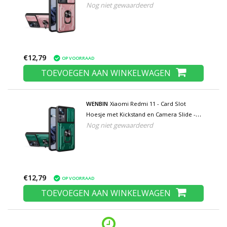
Nog niet gewaardeerd
Pop Grip Cover - Roze
€12,79
OP VOORRAAD
TOEVOEGEN AAN WINKELWAGEN
WENBIN
Xiaomi Redmi 11 - Card Slot
Hoesje met Kickstand en Camera Slide -
Nog niet gewaardeerd
Pop Grip Cover - Groen
€12,79
OP VOORRAAD
TOEVOEGEN AAN WINKELWAGEN