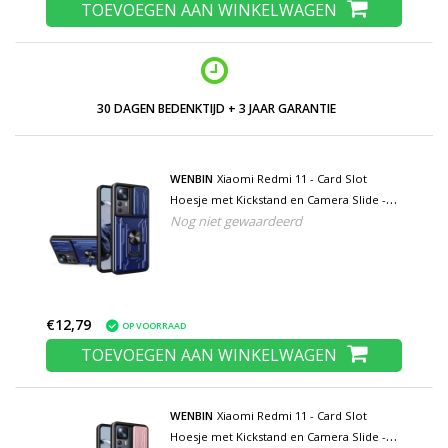
TOEVOEGEN AAN WINKELWAGEN
30 DAGEN BEDENKTIJD + 3 JAAR GARANTIE
WENBIN
Xiaomi Redmi 11 - Card Slot
Hoesje met Kickstand en Camera Slide -
Nog niet gewaardeerd
Pop Grip Cover - Blauw
€12,79
OP VOORRAAD
TOEVOEGEN AAN WINKELWAGEN
WENBIN
Xiaomi Redmi 11 - Card Slot
Hoesje met Kickstand en Camera Slide -