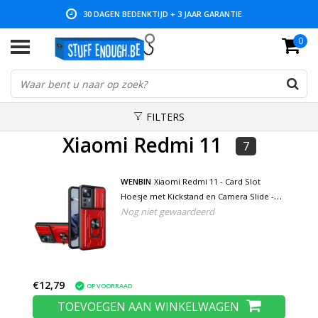
30 DAGEN BEDENKTIJD + 3 JAAR GARANTIE
0
LAGE PRIJZEN EN RUIM ASSORTIMENT
FILTERS
Xiaomi Redmi 11
7
WENBIN
Xiaomi Redmi 11 - Card Slot
Hoesje met Kickstand en Camera Slide -
Nog niet gewaardeerd
Pop Grip Cover - Rood
€12,79
OP VOORRAAD
TOEVOEGEN AAN WINKELWAGEN