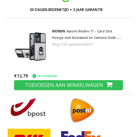
30 DAGEN BEDENKTIJD + 3 JAAR GARANTIE
WENBIN
Xiaomi Redmi 11 - Card Slot
Hoesje met Kickstand en Camera Slide -
Nog niet gewaardeerd
Pop Grip Cover - Wit
€12,79
OP VOORRAAD
TOEVOEGEN AAN WINKELWAGEN