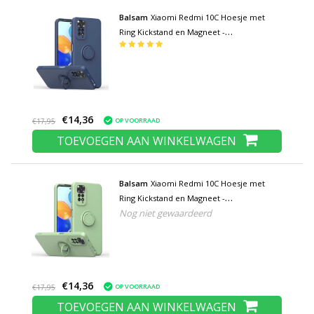
Balsam
Xiaomi Redmi 10C Hoesje met
Ring Kickstand en Magneet -
Schokbestendig Cover Case Blauw
€14,36
OP VOORRAAD
€17,95
TOEVOEGEN AAN WINKELWAGEN
Balsam
Xiaomi Redmi 10C Hoesje met
Ring Kickstand en Magneet -
Nog niet gewaardeerd
Schokbestendig Cover Case Groen
€14,36
OP VOORRAAD
€17,95
TOEVOEGEN AAN WINKELWAGEN