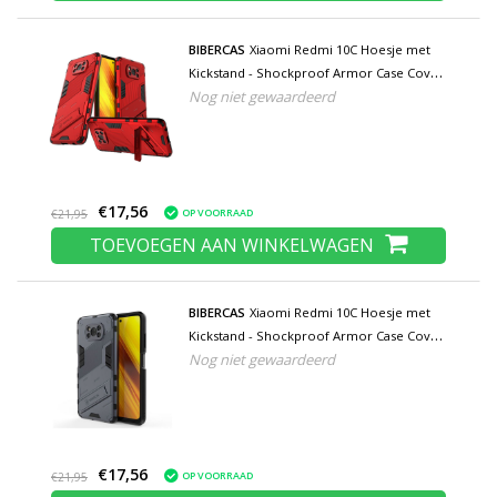
BIBERCAS
Xiaomi Redmi 10C Hoesje met
Kickstand - Shockproof Armor Case Cover
Nog niet gewaardeerd
Rood
€17,56
OP VOORRAAD
€21,95
TOEVOEGEN AAN WINKELWAGEN
BIBERCAS
Xiaomi Redmi 10C Hoesje met
Kickstand - Shockproof Armor Case Cover
Nog niet gewaardeerd
Grijs
€17,56
OP VOORRAAD
€21,95