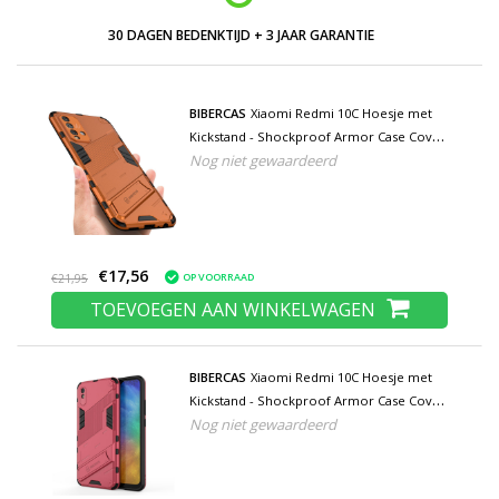
30 DAGEN BEDENKTIJD + 3 JAAR GARANTIE
BIBERCAS
Xiaomi Redmi 10C Hoesje met
Kickstand - Shockproof Armor Case Cover
Nog niet gewaardeerd
Oranje
€17,56
OP VOORRAAD
€21,95
TOEVOEGEN AAN WINKELWAGEN
BIBERCAS
Xiaomi Redmi 10C Hoesje met
Kickstand - Shockproof Armor Case Cover
Nog niet gewaardeerd
Roze