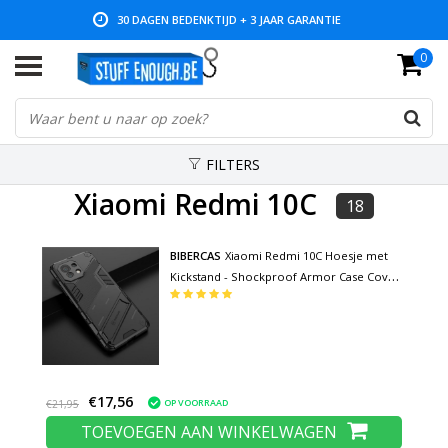
30 DAGEN BEDENKTIJD + 3 JAAR GARANTIE
0
LAGE PRIJZEN EN RUIM ASSORTIMENT
FILTERS
Xiaomi Redmi 10C
18
BIBERCAS
Xiaomi Redmi 10C Hoesje met
Kickstand - Shockproof Armor Case Cover
Zwart
€17,56
OP VOORRAAD
€21,95
TOEVOEGEN AAN WINKELWAGEN