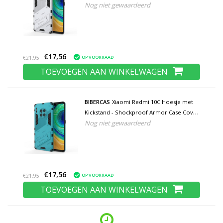
Nog niet gewaardeerd
Wit
€17,56
OP VOORRAAD
€21,95
TOEVOEGEN AAN WINKELWAGEN
BIBERCAS
Xiaomi Redmi 10C Hoesje met
Kickstand - Shockproof Armor Case Cover
Nog niet gewaardeerd
Blauw
€17,56
OP VOORRAAD
€21,95
TOEVOEGEN AAN WINKELWAGEN