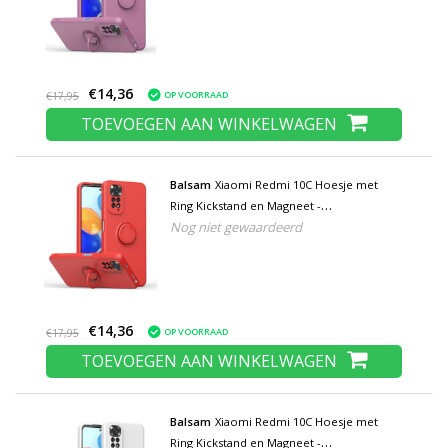
€14,36
OP VOORRAAD
€17,95
TOEVOEGEN AAN WINKELWAGEN
Balsam
Xiaomi Redmi 10C Hoesje met
Ring Kickstand en Magneet -
Nog niet gewaardeerd
Schokbestendig Cover Case Rood
€14,36
OP VOORRAAD
€17,95
TOEVOEGEN AAN WINKELWAGEN
Balsam
Xiaomi Redmi 10C Hoesje met
Ring Kickstand en Magneet -