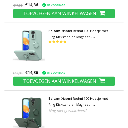
€14,36
OP VOORRAAD
€17,95
TOEVOEGEN AAN WINKELWAGEN
Balsam
Xiaomi Redmi 10C Hoesje met
Ring Kickstand en Magneet -
Schokbestendig Cover Case Lichtgroen
€14,36
OP VOORRAAD
€17,95
TOEVOEGEN AAN WINKELWAGEN
Balsam
Xiaomi Redmi 10C Hoesje met
Ring Kickstand en Magneet -
Nog niet gewaardeerd
Schokbestendig Cover Case Donkergroen