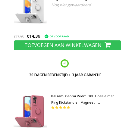
Nog niet gewaardeerd
Schokbestendig Cover Case Wit
€14,36
OP VOORRAAD
€17,95
TOEVOEGEN AAN WINKELWAGEN
30 DAGEN BEDENKTIJD + 3 JAAR GARANTIE
Balsam
Xiaomi Redmi 10C Hoesje met
Ring Kickstand en Magneet -
Schokbestendig Cover Case Lichtrood