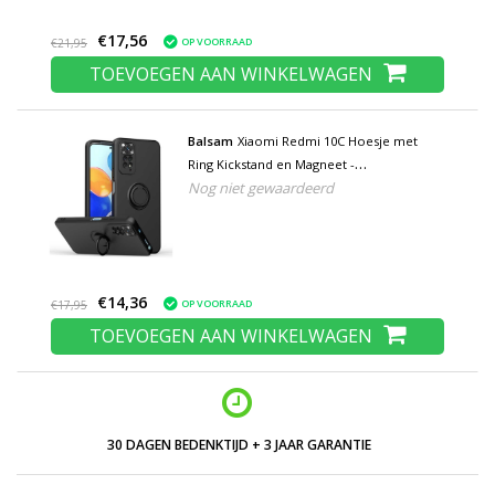
€17,56
OP VOORRAAD
€21,95
TOEVOEGEN AAN WINKELWAGEN
Balsam
Xiaomi Redmi 10C Hoesje met
Ring Kickstand en Magneet -
Nog niet gewaardeerd
Schokbestendig Cover Case Zwart
€14,36
OP VOORRAAD
€17,95
TOEVOEGEN AAN WINKELWAGEN
30 DAGEN BEDENKTIJD + 3 JAAR GARANTIE