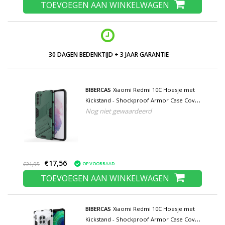
TOEVOEGEN AAN WINKELWAGEN
30 DAGEN BEDENKTIJD + 3 JAAR GARANTIE
BIBERCAS
Xiaomi Redmi 10C Hoesje met
Kickstand - Shockproof Armor Case Cover
Nog niet gewaardeerd
Groen
€17,56
OP VOORRAAD
€21,95
TOEVOEGEN AAN WINKELWAGEN
BIBERCAS
Xiaomi Redmi 10C Hoesje met
Kickstand - Shockproof Armor Case Cover