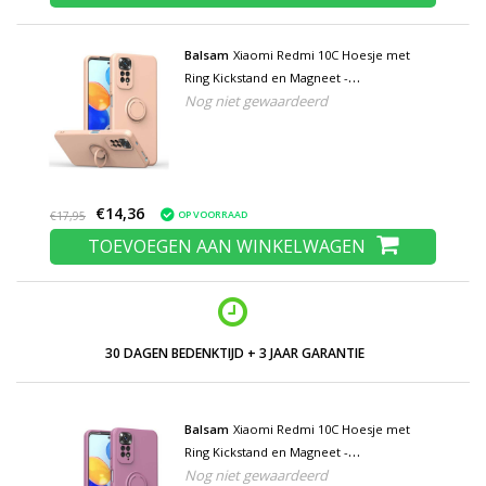
Balsam
Xiaomi Redmi 10C Hoesje met
Ring Kickstand en Magneet -
Nog niet gewaardeerd
Schokbestendig Cover Case Roze
€14,36
OP VOORRAAD
€17,95
TOEVOEGEN AAN WINKELWAGEN
30 DAGEN BEDENKTIJD + 3 JAAR GARANTIE
Balsam
Xiaomi Redmi 10C Hoesje met
Ring Kickstand en Magneet -
Nog niet gewaardeerd
Schokbestendig Cover Case Paars