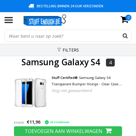
BESTELLING BINNEN 24 UUR VERZONDEN
0
30 DAGEN BEDENKTIJD + 3 JAAR GARANTIE
LAGE PRIJZEN EN RUIM ASSORTIMENT
FILTERS
Samsung Galaxy S4
4
Stuff Certified®
Samsung Galaxy S4
Transparant Bumper Hoesje - Clear Case
Nog niet gewaardeerd
Cover Silicone TPU Anti-Shock
€11,96
OP VOORRAAD
€14,95
TOEVOEGEN AAN WINKELWAGEN