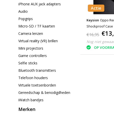
iPhone AUX jack adapters
Actie
Audio
Popgrips
Keysion
Oppo Reno Z H
Micro-SD / TF kaarten
Shockproof Case 
€13
Camera lenzen
€16,95
Virtual reality (VR) brillen
Nog niet gewaa
OP VOORR
Mini projectors
Game controllers
Selfie sticks
Bluetooth transmitters
Telefoon houders
Virtuele toetsenborden
Gereedschap & benodigdheden
iWatch bandjes
Merken