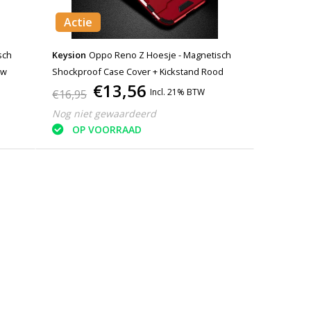
Actie
Keysion
Oppo Reno Z Hoesje - Magnetisch
uw
Shockproof Case Cover + Kickstand Rood
€13,56
Incl. 21% BTW
€16,95
Nog niet gewaardeerd
OP VOORRAAD