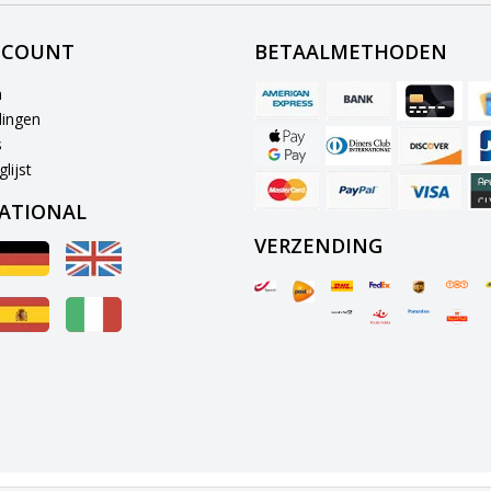
CCOUNT
BETAALMETHODEN
n
lingen
s
lijst
ATIONAL
VERZENDING