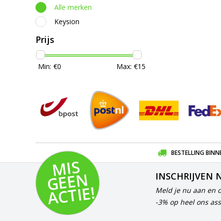
Alle merken
Keysion
Prijs
Min: €
0
Max: €
15
BESTELLING BINN
MI
S
G
E
E
A
C
TI
N
INSCHRIJVEN 
E!
Meld je nu aan en 
-3% op heel ons ass