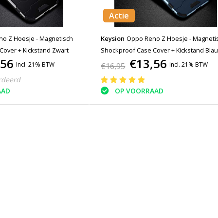
Actie
oesje - Magnetisch
Keysion
Oppo Reno Z Hoesje - Magnetisch
Cover + Kickstand Zwart
Shockproof Case Cover + Kickstand Bla
,56
€13,56
Incl. 21% BTW
Incl. 21% BTW
€16,95
rdeerd
AAD
OP VOORRAAD