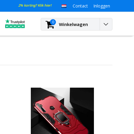
2% korting? Klik hier!
Contact
Inloggen
0
Winkelwagen