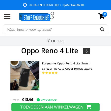
30 DAGEN BEDENKTIJD + 3 JAAR GARANTIE
0
LAGE PRIJZEN EN RUIM ASSORTIMENT
FILTERS
Oppo Reno 4 Lite
6
Eurynome
Oppo Reno 4 Lite Smart
Spiegel Flip Case Cover Hoesje Zwart
€15,96
OP VOORRAAD
€19,95
TOEVOEGEN AAN WINKELWAGEN