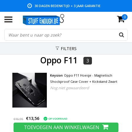
30 DAGEN BEDENKTIJD + 3 JAAR GARANTIE
0
LAGE PRIJZEN EN RUIM ASSORTIMENT
FILTERS
Oppo F11
3
Keysion
Oppo F11 Hoesje - Magnetisch
Shockproof Case Cover + Kickstand Zwart
Nog niet gewaardeerd
€13,56
OP VOORRAAD
€16,95
TOEVOEGEN AAN WINKELWAGEN