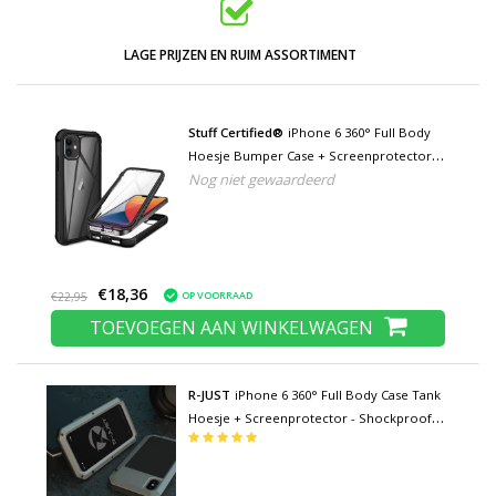
LAGE PRIJZEN EN RUIM ASSORTIMENT
Stuff Certified®
iPhone 6 360° Full Body
Hoesje Bumper Case + Screenprotector -
Nog niet gewaardeerd
Shockproof Cover Zwart
€18,36
OP VOORRAAD
€22,95
TOEVOEGEN AAN WINKELWAGEN
R-JUST
iPhone 6 360° Full Body Case Tank
Hoesje + Screenprotector - Shockproof
Cover Zilver