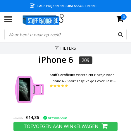
LAGE PRIJZEN EN RUIM ASSORTIMENT
0
FILTERS
iPhone 6
209
Stuff Certified®
Waterdicht Hoesje voor
iPhone 6 - Sport Tasje Zakje Cover Case
Armband Jogging Hard Lopen Roze
€14,36
OP VOORRAAD
€17,95
TOEVOEGEN AAN WINKELWAGEN