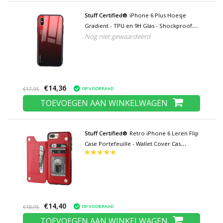
Stuff Certified®
iPhone 6 Plus Hoesje
Gradient - TPU en 9H Glas - Shockproof
Nog niet gewaardeerd
Glossy Case Cover Cas TPU Rood
€14,36
OP VOORRAAD
€17,95
TOEVOEGEN AAN WINKELWAGEN
Stuff Certified®
Retro iPhone 6 Leren Flip
Case Portefeuille - Wallet Cover Cas
Hoesje Rood
€14,40
OP VOORRAAD
€18,95
TOEVOEGEN AAN WINKELWAGEN