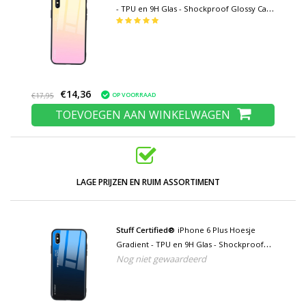
- TPU en 9H Glas - Shockproof Glossy Case
Cover Cas TPU Geel
€14,36
OP VOORRAAD
€17,95
TOEVOEGEN AAN WINKELWAGEN
LAGE PRIJZEN EN RUIM ASSORTIMENT
Stuff Certified®
iPhone 6 Plus Hoesje
Gradient - TPU en 9H Glas - Shockproof
Nog niet gewaardeerd
Glossy Case Cover Cas TPU Blauw