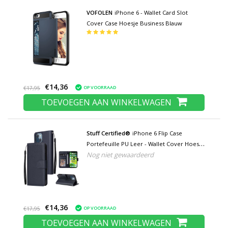
VOFOLEN
iPhone 6 - Wallet Card Slot
Cover Case Hoesje Business Blauw
€14,36
OP VOORRAAD
€17,95
TOEVOEGEN AAN WINKELWAGEN
Stuff Certified®
iPhone 6 Flip Case
Portefeuille PU Leer - Wallet Cover Hoesje
Nog niet gewaardeerd
Blauw
€14,36
OP VOORRAAD
€17,95
TOEVOEGEN AAN WINKELWAGEN