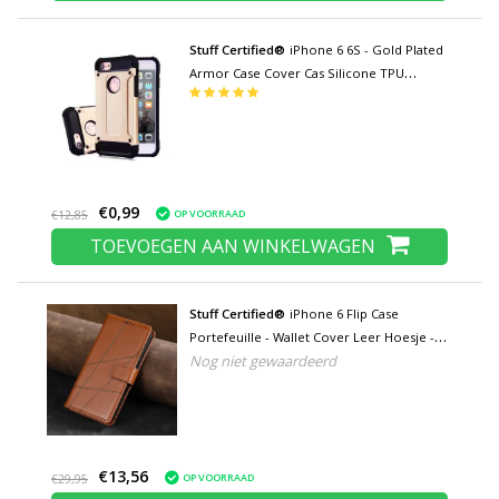
Stuff Certified®
iPhone 6 6S - Gold Plated
Armor Case Cover Cas Silicone TPU
Hoesje Goud
€0,99
OP VOORRAAD
€12,85
TOEVOEGEN AAN WINKELWAGEN
Stuff Certified®
iPhone 6 Flip Case
Portefeuille - Wallet Cover Leer Hoesje -
Nog niet gewaardeerd
Bruin
€13,56
OP VOORRAAD
€29,95