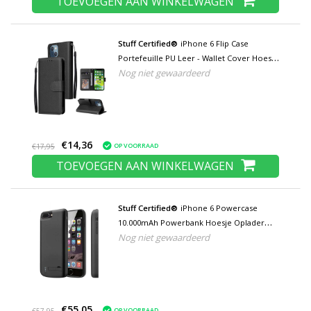
TOEVOEGEN AAN WINKELWAGEN
Stuff Certified®
iPhone 6 Flip Case
Portefeuille PU Leer - Wallet Cover Hoesje
Nog niet gewaardeerd
Zwart
€14,36
OP VOORRAAD
€17,95
TOEVOEGEN AAN WINKELWAGEN
Stuff Certified®
iPhone 6 Powercase
10.000mAh Powerbank Hoesje Oplader
Nog niet gewaardeerd
Batterij Cover Case Zwart
€55,05
OP VOORRAAD