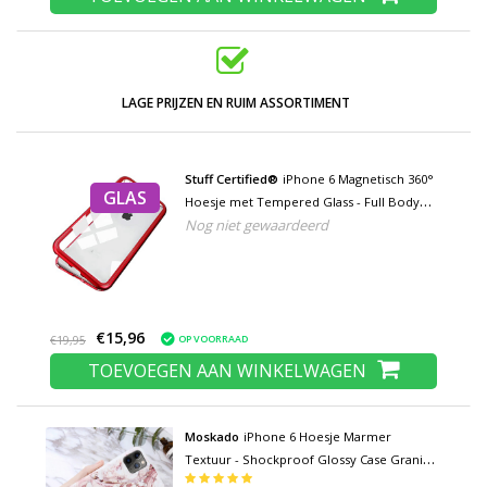
LAGE PRIJZEN EN RUIM ASSORTIMENT
Stuff Certified®
iPhone 6 Magnetisch 360°
GLAS
Hoesje met Tempered Glass - Full Body
Nog niet gewaardeerd
Cover Hoesje + Screenprotector Rood
€15,96
OP VOORRAAD
€19,95
TOEVOEGEN AAN WINKELWAGEN
Moskado
iPhone 6 Hoesje Marmer
Textuur - Shockproof Glossy Case Graniet
Cover Cas TPU