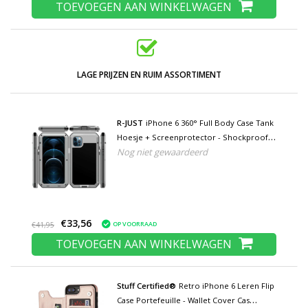
TOEVOEGEN AAN WINKELWAGEN
LAGE PRIJZEN EN RUIM ASSORTIMENT
R-JUST
iPhone 6 360° Full Body Case Tank
Hoesje + Screenprotector - Shockproof
Nog niet gewaardeerd
Cover Metaal Zilver
€33,56
OP VOORRAAD
€41,95
TOEVOEGEN AAN WINKELWAGEN
Stuff Certified®
Retro iPhone 6 Leren Flip
Case Portefeuille - Wallet Cover Cas