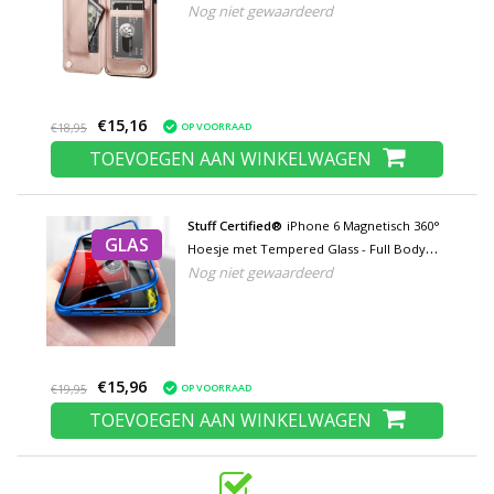
Nog niet gewaardeerd
Hoesje Rose Gold
€15,16
OP VOORRAAD
€18,95
TOEVOEGEN AAN WINKELWAGEN
Stuff Certified®
iPhone 6 Magnetisch 360°
GLAS
Hoesje met Tempered Glass - Full Body
Nog niet gewaardeerd
Cover Hoesje + Screenprotector Blauw
€15,96
OP VOORRAAD
€19,95
TOEVOEGEN AAN WINKELWAGEN