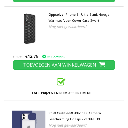
Oppselve
iPhone 6 - Ultra Slank Hoesje
Warmteafvoer Cover Case Zwart
Nog niet gewaardeerd
€12,76
OP VOORRAAD
€15,95
TOEVOEGEN AAN WINKELWAGEN
LAGE PRIJZEN EN RUIM ASSORTIMENT
Stuff Certified®
iPhone 6 Camera
Bescherming Hoesje - Zachte TPU
Nog niet gewaardeerd
Transparante Lens Case Cover