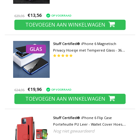
€13,56
OP VOORRAAD
€29,95
TOEVOEGEN AAN WINKELWAGEN
Stuff Certified®
iPhone 6 Magnetisch
GLAS
Privacy Hoesje met Tempered Glass - 360°
Full Body Cover Hoesje +
Screenprotector Blauw
€19,96
OP VOORRAAD
€24,95
TOEVOEGEN AAN WINKELWAGEN
Stuff Certified®
iPhone 6 Flip Case
Portefeuille PU Leer - Wallet Cover Hoesje
Nog niet gewaardeerd
Rood