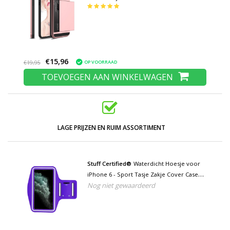
€15,96
OP VOORRAAD
€19,95
TOEVOEGEN AAN WINKELWAGEN
LAGE PRIJZEN EN RUIM ASSORTIMENT
Stuff Certified®
Waterdicht Hoesje voor
iPhone 6 - Sport Tasje Zakje Cover Case
Nog niet gewaardeerd
Armband Jogging Hard Lopen Paars