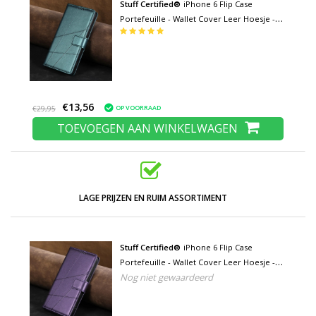
Stuff Certified®
iPhone 6 Flip Case
Portefeuille - Wallet Cover Leer Hoesje -
Groen
€13,56
OP VOORRAAD
€29,95
TOEVOEGEN AAN WINKELWAGEN
LAGE PRIJZEN EN RUIM ASSORTIMENT
Stuff Certified®
iPhone 6 Flip Case
Portefeuille - Wallet Cover Leer Hoesje -
Nog niet gewaardeerd
Paars