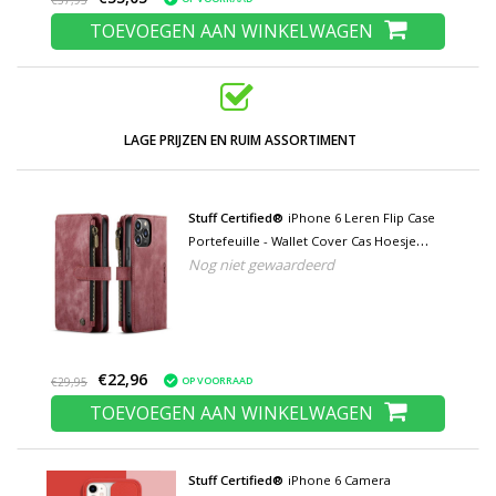
€57,95
TOEVOEGEN AAN WINKELWAGEN
LAGE PRIJZEN EN RUIM ASSORTIMENT
Stuff Certified®
iPhone 6 Leren Flip Case
Portefeuille - Wallet Cover Cas Hoesje
Nog niet gewaardeerd
Rood
€22,96
OP VOORRAAD
€29,95
TOEVOEGEN AAN WINKELWAGEN
Stuff Certified®
iPhone 6 Camera