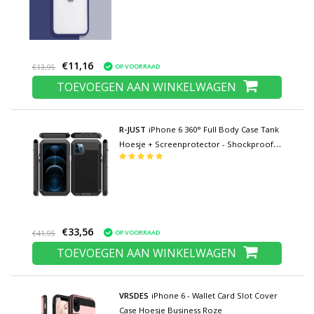
Donkerblauw
€11,16
OP VOORRAAD
€13,95
TOEVOEGEN AAN WINKELWAGEN
R-JUST
iPhone 6 360° Full Body Case Tank
Hoesje + Screenprotector - Shockproof
Cover Metaal Zwart
€33,56
OP VOORRAAD
€41,95
TOEVOEGEN AAN WINKELWAGEN
VRSDES
iPhone 6 - Wallet Card Slot Cover
Case Hoesje Business Roze