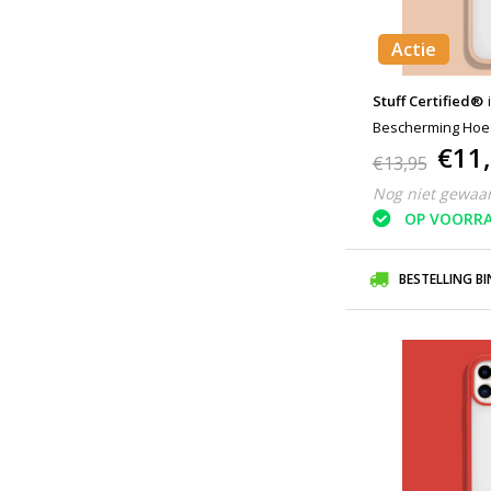
Actie
Stuff Certified®
Bescherming Hoes
€11
Transparante Len
€13,95
Nog niet gewaa
OP VOORR
BESTELLING B