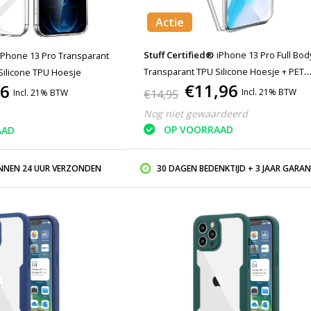
Actie
Stuff Certified®
iPhone 13 Pro Full Bod
iPhone 13 Pro Transparant
Transparant TPU Silicone Hoesje + PET
Silicone TPU Hoesje
€11,96
56
Screenprotector
Incl. 21% BTW
Incl. 21% BTW
€14,95
Nog niet gewaardeerd
OP VOORRAAD
AAD
INNEN 24 UUR VERZONDEN
30 DAGEN BEDENKTIJD + 3 JAAR GARAN