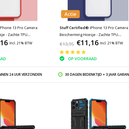
Actie
iPhone 13 Pro Camera
Stuff Certified®
iPhone 13 Pro Camera
je - Zachte TPU
Bescherming Hoesje - Zachte TPU
,16
€11,16
s Case Cover Rood
Transparante Lens Case Cover Donker
Incl. 21% BTW
Incl. 21% BTW
€13,95
AAD
OP VOORRAAD
INNEN 24 UUR VERZONDEN
30 DAGEN BEDENKTIJD + 3 JAAR GARAN