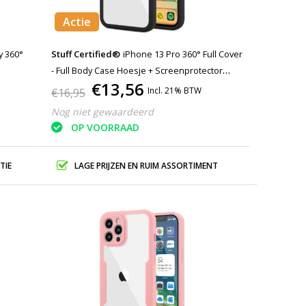
Actie
y 360°
Stuff Certified®
iPhone 13 Pro 360° Full Cover
- Full Body Case Hoesje + Screenprotector
€13,56
Zwart
Incl. 21% BTW
€16,95
Nog niet gewaardeerd
OP VOORRAAD
TIE
LAGE PRIJZEN EN RUIM ASSORTIMENT