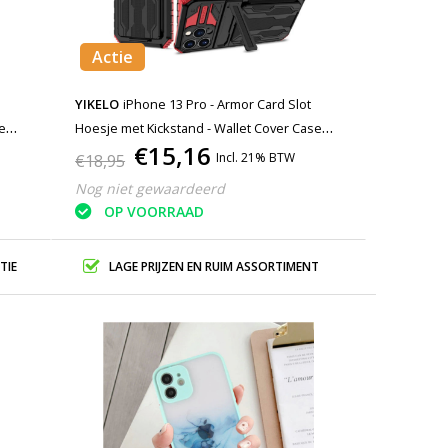
Actie
YIKELO
iPhone 13 Pro - Armor Card Slot
se
Hoesje met Kickstand - Wallet Cover Case
€15,16
Rood
Incl. 21% BTW
€18,95
Nog niet gewaardeerd
OP VOORRAAD
TIE
LAGE PRIJZEN EN RUIM ASSORTIMENT