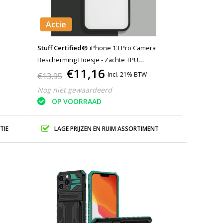
Actie
Stuff Certified®
iPhone 13 Pro Camera
Bescherming Hoesje - Zachte TPU
€11,16
blauw
Transparante Lens Case Cover Zwart
Incl. 21% BTW
€13,95
Nog niet gewaardeerd
OP VOORRAAD
TIE
LAGE PRIJZEN EN RUIM ASSORTIMENT