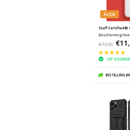
Actie
Stuff Certified®
Bescherming Hoes
€11
Transparante Len
€13,95
OP VOORR
BESTELLING B