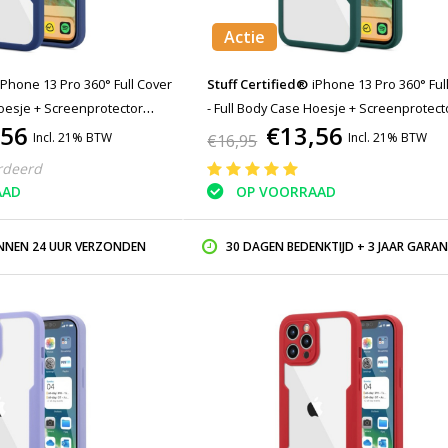
Actie
iPhone 13 Pro 360° Full Cover
Stuff Certified®
iPhone 13 Pro 360° Full Cover
Hoesje + Screenprotector
- Full Body Case Hoesje + Screenprotect
,56
€13,56
Groen
Incl. 21% BTW
Incl. 21% BTW
€16,95
rdeerd
AAD
OP VOORRAAD
INNEN 24 UUR VERZONDEN
30 DAGEN BEDENKTIJD + 3 JAAR GARAN