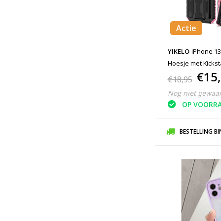
Actie
YIKELO
iPhone 13
Hoesje met Kickst
€15
€18,95
Nog niet gewaa
OP VOORR
BESTELLING B