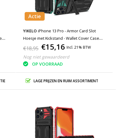
Actie
YIKELO
iPhone 13 Pro - Armor Card Slot
se
Hoesje met Kickstand - Wallet Cover Case
€15,16
Groen
Incl. 21% BTW
€18,95
Nog niet gewaardeerd
OP VOORRAAD
TIE
LAGE PRIJZEN EN RUIM ASSORTIMENT