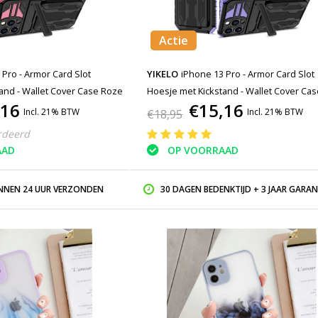
Actie
 Pro - Armor Card Slot
YIKELO
iPhone 13 Pro - Armor Card Slot
and - Wallet Cover Case Roze
Hoesje met Kickstand - Wallet Cover Ca
,16
€15,16
Paars
Incl. 21% BTW
Incl. 21% BTW
€18,95
rdeerd
AAD
OP VOORRAAD
INNEN 24 UUR VERZONDEN
30 DAGEN BEDENKTIJD + 3 JAAR GARAN