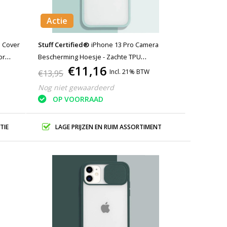
Actie
Stuff Certified®
iPhone 13 Pro Camera
or
Bescherming Hoesje - Zachte TPU
€11,16
Transparante Lens Case Cover Lichtgroen
Incl. 21% BTW
€13,95
Nog niet gewaardeerd
OP VOORRAAD
TIE
LAGE PRIJZEN EN RUIM ASSORTIMENT