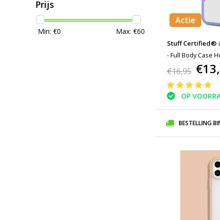
Prijs
Actie
Min: €
0
Max: €
60
Stuff Certified®
- Full Body Case 
€13
Paars
€16,95
OP VOORR
BESTELLING B