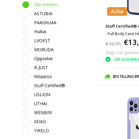
Alle merken
Actie
ASTUBIA
FAAGXUAA
Stuff Certified®
Huikai
- Full Body Case 
€13
LVOEST
Blauw
€16,95
MORUDA
Nog niet gewaa
Oppselve
OP VOORR
R-JUST
Relaxtoo
BESTELLING B
Stuff Certified®
USLION
UTHAI
WENBIN
XDAG
YIKELO