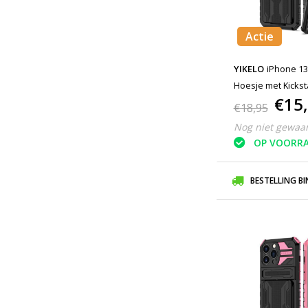
Actie
YIKELO
iPhone 13
Hoesje met Kickst
€15
Zwart
€18,95
Nog niet gewaa
OP VOORR
BESTELLING B