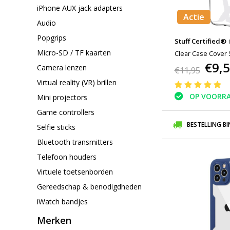
iPhone AUX jack adapters
Actie
Audio
Popgrips
Stuff Certified®
Micro-SD / TF kaarten
Clear Case Cover 
€9,
Camera lenzen
€11,95
Virtual reality (VR) brillen
OP VOORR
Mini projectors
Game controllers
BESTELLING B
Selfie sticks
Bluetooth transmitters
Telefoon houders
Virtuele toetsenborden
Gereedschap & benodigdheden
iWatch bandjes
Merken