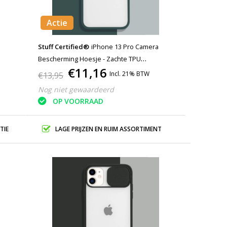
Actie
Stuff Certified®
iPhone 13 Pro Camera
Bescherming Hoesje - Zachte TPU
€11,16
Transparante Lens Case Cover Donkergroen
Incl. 21% BTW
€13,95
Nog niet gewaardeerd
OP VOORRAAD
TIE
LAGE PRIJZEN EN RUIM ASSORTIMENT