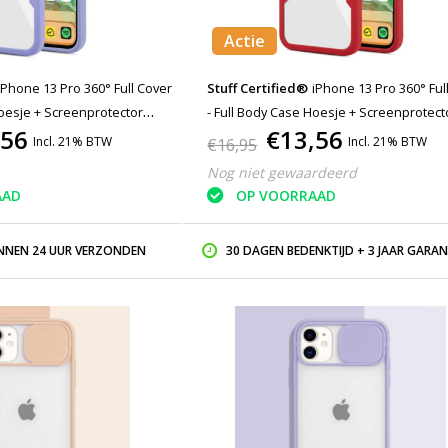
Actie
iPhone 13 Pro 360° Full Cover
Stuff Certified®
iPhone 13 Pro 360° Full Cover
Hoesje + Screenprotector
- Full Body Case Hoesje + Screenprotect
,56
€13,56
Rood
Incl. 21% BTW
Incl. 21% BTW
€16,95
Nog niet gewaardeerd
AAD
OP VOORRAAD
INNEN 24 UUR VERZONDEN
30 DAGEN BEDENKTIJD + 3 JAAR GARAN