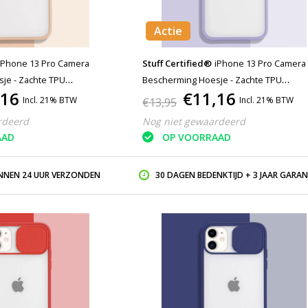
Actie
iPhone 13 Pro Camera
Stuff Certified®
iPhone 13 Pro Camera
je - Zachte TPU
Bescherming Hoesje - Zachte TPU
,16
€11,16
s Case Cover Roze
Transparante Lens Case Cover Paars
Incl. 21% BTW
Incl. 21% BTW
€13,95
rdeerd
Nog niet gewaardeerd
AAD
OP VOORRAAD
INNEN 24 UUR VERZONDEN
30 DAGEN BEDENKTIJD + 3 JAAR GARAN