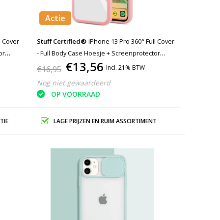
Actie
Stuff Certified®
iPhone 13 Pro 360° Full Cover
or
- Full Body Case Hoesje + Screenprotector
€13,56
Roze
Incl. 21% BTW
€16,95
Nog niet gewaardeerd
OP VOORRAAD
TIE
LAGE PRIJZEN EN RUIM ASSORTIMENT