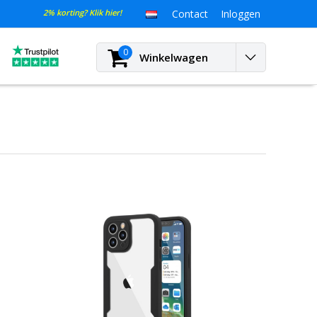
2% korting? Klik hier!
Contact
Inloggen
0
Winkelwagen