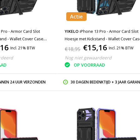
Actie
 Pro - Armor Card Slot
YIKELO
iPhone 13 Pro - Armor Card Slot
and - Wallet Cover Case
Hoesje met Kickstand - Wallet Cover Ca
,16
€15,16
Blauw
Incl. 21% BTW
Incl. 21% BTW
€18,95
rdeerd
Nog niet gewaardeerd
AAD
OP VOORRAAD
INNEN 24 UUR VERZONDEN
30 DAGEN BEDENKTIJD + 3 JAAR GARAN