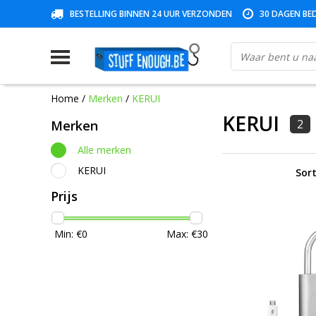
BESTELLING BINNEN 24 UUR VERZONDEN
30 DAGEN BED
Home
/
Merken
/
KERUI
KERUI
2
Merken
Alle merken
KERUI
Sort
Prijs
Min: €
0
Max: €
30