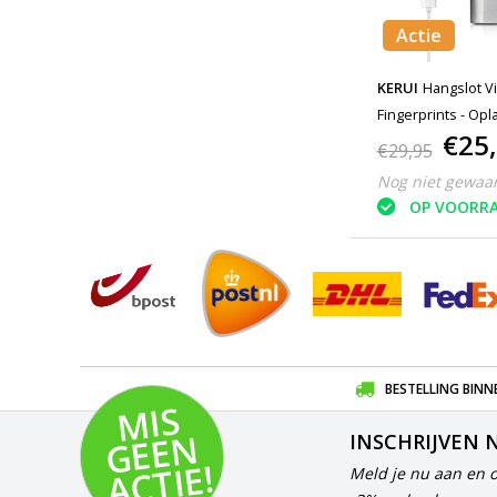
Actie
KERUI
Hangslot Vi
Fingerprints - Op
€25
Vingerscan Fietssl
€29,95
Slot Anti-Diefstal R
Nog niet gewaa
OP VOORR
BESTELLING BINN
MI
S
G
E
E
A
C
TI
N
INSCHRIJVEN 
E!
Meld je nu aan en 