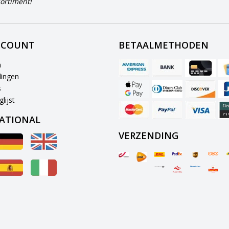
ortiment!
CCOUNT
BETAALMETHODEN
n
lingen
s
lijst
ATIONAL
VERZENDING