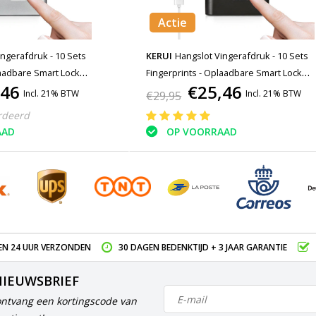
Actie
ngerafdruk - 10 Sets
KERUI
Hangslot Vingerafdruk - 10 Sets
laadbare Smart Lock
Fingerprints - Oplaadbare Smart Lock
,46
€25,46
ot IP65 Waterdicht Ketting
Vingerscan Fietsslot IP65 Waterdicht Ket
Incl. 21% BTW
Incl. 21% BTW
€29,95
oestvrij Staal Zilver
Slot Anti-Diefstal Roestvrij Staal Zwart
rdeerd
AAD
OP VOORRAAD
EN 24 UUR VERZONDEN
30 DAGEN BEDENKTIJD + 3 JAAR GARANTIE
NIEUWSBRIEF
ontvang een kortingscode van