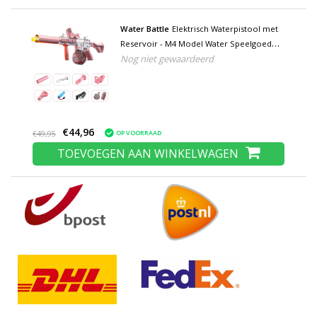
Water Battle
Elektrisch Waterpistool met
Reservoir - M4 Model Water Speelgoed
Nog niet gewaardeerd
Pistool Geweer Roze
€44,96
OP VOORRAAD
€49,95
TOEVOEGEN AAN WINKELWAGEN