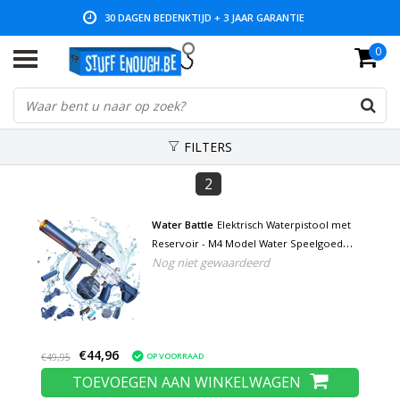
30 DAGEN BEDENKTIJD + 3 JAAR GARANTIE
0
LAGE PRIJZEN EN RUIM ASSORTIMENT
FILTERS
2
Water Battle
Elektrisch Waterpistool met
Reservoir - M4 Model Water Speelgoed
Nog niet gewaardeerd
Pistool Geweer Blauw
€44,96
OP VOORRAAD
€49,95
TOEVOEGEN AAN WINKELWAGEN