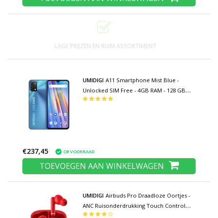
LAGE PRIJZEN EN RUIM ASSORTIMENT
UMIDIGI
A11 Smartphone Mist Blue -
Unlocked SIM Free - 4GB RAM - 128 GB
Opslag - 16MP Triple Camera - 5150mAh
Batterij - Nieuwstaat - 3 Jaar Garantie
€237,45
OP VOORRAAD
TOEVOEGEN AAN WINKELWAGEN
UMIDIGI
Airbuds Pro Draadloze Oortjes -
ANC Ruisonderdrukking Touch Control
Oordopjes TWS Bluetooth 5.1 Earphones