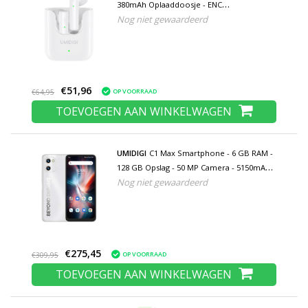
380mAh Oplaaddoosje - ENC
Nog niet gewaardeerd
Ruisonderdrukking Touch Control
Oordopjes TWS Bluetooth 5.1 Earphones
Earbuds Oortelefoon Wit
€51,96
OP VOORRAAD
€64,95
TOEVOEGEN AAN WINKELWAGEN
UMIDIGI
C1 Max Smartphone - 6 GB RAM -
128 GB Opslag - 50 MP Camera - 5150mAh
Nog niet gewaardeerd
Batterij - Nieuwstaat - 3 Jaar Garantie -
Zilver
€275,45
OP VOORRAAD
€309,95
TOEVOEGEN AAN WINKELWAGEN