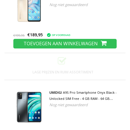
Nog niet gewaardeerd
Opslag - 16MP Camera - 5150mAh Batterij -
Nieuwstaat - 3 Jaar Garantie
€189,95
OP VOORRAAD
€199,95
TOEVOEGEN AAN WINKELWAGEN
LAGE PRIJZEN EN RUIM ASSORTIMENT
UMIDIGI
A9S Pro Smartphone Onyx Black -
Unlocked SIM Free - 4 GB RAM - 64 GB
Nog niet gewaardeerd
Opslag - 32MP Quad Camera - 4150mAh
Batterij - Nieuwstaat - 3 Jaar Garantie