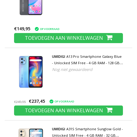
€149,95
OP VOORRAAD
TOEVOEGEN AAN WINKELWAGEN
UMIDIGI
A13 Pro Smartphone Galaxy Blue
- Unlocked SIM Free - 4 GB RAM - 128 GB
Nog niet gewaardeerd
Opslag - 48MP Camera - 5150mAh Batterij
€237,45
OP VOORRAAD
€249,95
TOEVOEGEN AAN WINKELWAGEN
UMIDIGI
A31S Smartphone Sunglow Gold -
Unlocked SIM Free - 4 GB RAM - 32 GB