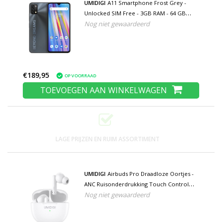
UMIDIGI
A11 Smartphone Frost Grey -
Unlocked SIM Free - 3GB RAM - 64 GB
Nog niet gewaardeerd
Opslag - 16MP Triple Camera - 5150mAh
Batterij - Nieuwstaat - 3 Jaar Garantie
€189,95
OP VOORRAAD
TOEVOEGEN AAN WINKELWAGEN
LAGE PRIJZEN EN RUIM ASSORTIMENT
UMIDIGI
Airbuds Pro Draadloze Oortjes -
ANC Ruisonderdrukking Touch Control
Nog niet gewaardeerd
Oordopjes TWS Bluetooth 5.1 Earphones
Earbuds Oortelefoon Wit