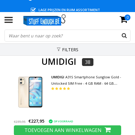
LAGE PRIJZEN EN RUIM ASSORTIMENT
0
FILTERS
UMIDIGI
38
UMIDIGI
A31S Smartphone Sunglow Gold -
Unlocked SIM Free - 4 GB RAM - 64 GB
Opslag - 16MP Camera - 5150mAh Batterij -
Nieuwstaat - 3 Jaar Garantie
€227,95
OP VOORRAAD
€239,95
TOEVOEGEN AAN WINKELWAGEN