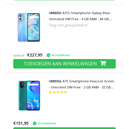
UMIDIGI
A31S Smartphone Galaxy Blue -
Unlocked SIM Free - 4 GB RAM - 64 GB
Nog niet gewaardeerd
Opslag - 16MP Camera - 5150mAh Batterij -
Nieuwstaat - 3 Jaar Garantie
€227,95
OP VOORRAAD
€239,95
TOEVOEGEN AAN WINKELWAGEN
UMIDIGI
A7S Smartphone Peacock Green
- Unlocked SIM Free - 2 GB RAM - 32 GB
Opslag - 13MP Triple Camera - 4150mAh
Batterij - Nieuwstaat - 3 Jaar Garantie
€151,95
OP VOORRAAD