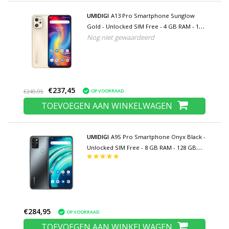
UMIDIGI
A13 Pro Smartphone Sunglow
Gold - Unlocked SIM Free - 4 GB RAM - 128
Nog niet gewaardeerd
GB Opslag - 48MP Camera - 5150mAh
Batterij
€237,45
OP VOORRAAD
€249,95
TOEVOEGEN AAN WINKELWAGEN
UMIDIGI
A9S Pro Smartphone Onyx Black -
Unlocked SIM Free - 8 GB RAM - 128 GB
Opslag - 48MP Quad Camera - 4150mAh
Batterij - Nieuwstaat - 3 Jaar Garantie
€284,95
OP VOORRAAD
TOEVOEGEN AAN WINKELWAGEN