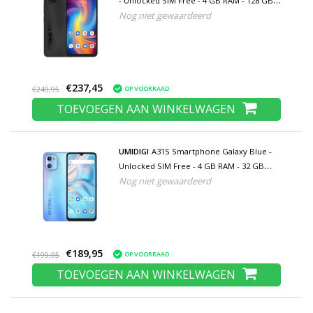
- Unlocked SIM Free - 4 GB RAM - 128 GB
Nog niet gewaardeerd
Opslag - 48MP Camera - 5150mAh Batterij
€237,45
OP VOORRAAD
€249,95
TOEVOEGEN AAN WINKELWAGEN
UMIDIGI
A31S Smartphone Galaxy Blue -
Unlocked SIM Free - 4 GB RAM - 32 GB
Nog niet gewaardeerd
Opslag - 16MP Camera - 5150mAh Batterij -
Nieuwstaat - 3 Jaar Garantie
€189,95
OP VOORRAAD
€199,95
TOEVOEGEN AAN WINKELWAGEN