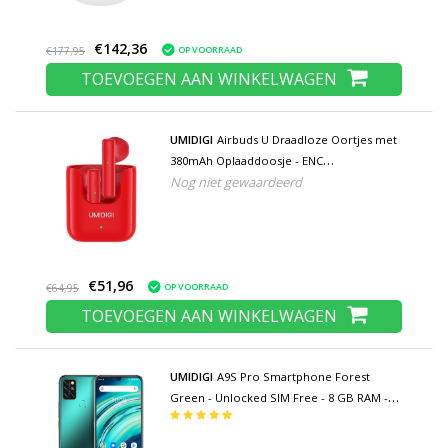
€142,36
OP VOORRAAD
€177,95
TOEVOEGEN AAN WINKELWAGEN
UMIDIGI
Airbuds U Draadloze Oortjes met
380mAh Oplaaddoosje - ENC
Nog niet gewaardeerd
Ruisonderdrukking Touch Control
Oordopjes TWS Bluetooth 5.1 Earphones
Earbuds Oortelefoon Rood
€51,96
OP VOORRAAD
€64,95
TOEVOEGEN AAN WINKELWAGEN
UMIDIGI
A9S Pro Smartphone Forest
Green - Unlocked SIM Free - 8 GB RAM -
128 GB Opslag - 48MP Quad Camera -
4150mAh Batterij - Nieuwstaat - 3 Jaar