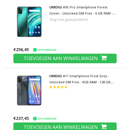
UMIDIGI
A9S Pro Smartphone Forest
Green - Unlocked SIM Free - 6 GB RAM -
Nog niet gewaardeerd
128 GB Opslag - 48MP Quad Camera -
4150mAh Batterij - Nieuwstaat - 3 Jaar
Garantie
€256,45
OP VOORRAAD
TOEVOEGEN AAN WINKELWAGEN
UMIDIGI
A11 Smartphone Frost Grey -
Unlocked SIM Free - 4GB RAM - 128 GB
Opslag - 16MP Triple Camera - 5150mAh
Batterij - Nieuwstaat - 3 Jaar Garantie
€237,45
OP VOORRAAD
TOEVOEGEN AAN WINKELWAGEN