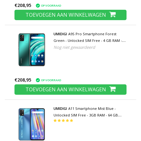
€208,95
OP VOORRAAD
TOEVOEGEN AAN WINKELWAGEN
UMIDIGI
A9S Pro Smartphone Forest
Green - Unlocked SIM Free - 4 GB RAM -
Nog niet gewaardeerd
64 GB Opslag - 32MP Quad Camera -
4150mAh Batterij - Nieuwstaat - 3 Jaar
Garantie
€208,95
OP VOORRAAD
TOEVOEGEN AAN WINKELWAGEN
UMIDIGI
A11 Smartphone Mist Blue -
Unlocked SIM Free - 3GB RAM - 64 GB
Opslag - 16MP Triple Camera - 5150mAh
Batterij - Nieuwstaat - 3 Jaar Garantie