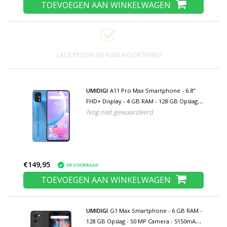
TOEVOEGEN AAN WINKELWAGEN
LAGE PRIJZEN EN RUIM ASSORTIMENT
UMIDIGI
A11 Pro Max Smartphone - 6.8"
FHD+ Display - 4 GB RAM - 128 GB Opslag -
Nog niet gewaardeerd
48 MP Camera - 5150mAh Batterij - Blauw
€149,95
OP VOORRAAD
TOEVOEGEN AAN WINKELWAGEN
UMIDIGI
G1 Max Smartphone - 6 GB RAM -
128 GB Opslag - 50 MP Camera - 5150mAh