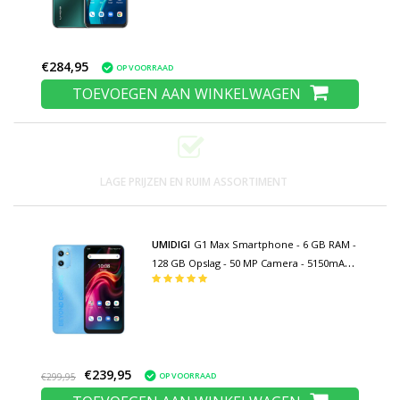
Garantie
€284,95
OP VOORRAAD
TOEVOEGEN AAN WINKELWAGEN
LAGE PRIJZEN EN RUIM ASSORTIMENT
UMIDIGI
G1 Max Smartphone - 6 GB RAM -
128 GB Opslag - 50 MP Camera - 5150mAh
Batterij - Nieuwstaat - 3 Jaar Garantie -
Blauw
€239,95
OP VOORRAAD
€299,95