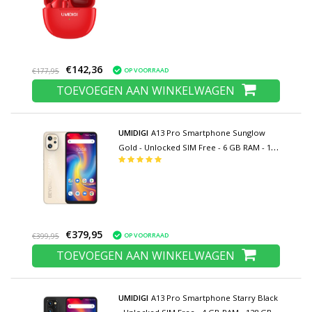
Earbuds Oortelefoon Rood
€142,36
OP VOORRAAD
€177,95
TOEVOEGEN AAN WINKELWAGEN
UMIDIGI
A13 Pro Smartphone Sunglow
Gold - Unlocked SIM Free - 6 GB RAM - 128
GB Opslag - 48MP Camera - 5150mAh
Batterij
€379,95
OP VOORRAAD
€399,95
TOEVOEGEN AAN WINKELWAGEN
UMIDIGI
A13 Pro Smartphone Starry Black