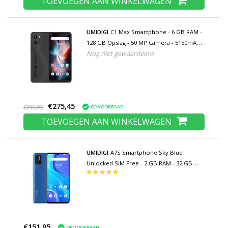
TOEVOEGEN AAN WINKELWAGEN
UMIDIGI
C1 Max Smartphone - 6 GB RAM -
128 GB Opslag - 50 MP Camera - 5150mAh
Nog niet gewaardeerd
Batterij - Nieuwstaat - 3 Jaar Garantie -
Zwart
€275,45
OP VOORRAAD
€299,95
TOEVOEGEN AAN WINKELWAGEN
UMIDIGI
A7S Smartphone Sky Blue
Unlocked SIM Free - 2 GB RAM - 32 GB
Opslag - 13MP Triple Camera - 4150mAh
Batterij - Nieuwstaat - 3 Jaar Garantie
€151,95
OP VOORRAAD