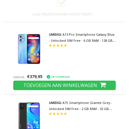
LAGE PRIJZEN EN RUIM ASSORTIMENT
UMIDIGI
A13 Pro Smartphone Galaxy Blue
- Unlocked SIM Free - 6 GB RAM - 128 GB
Opslag - 48MP Camera - 5150mAh Batterij
€379,95
OP VOORRAAD
€399,95
TOEVOEGEN AAN WINKELWAGEN
UMIDIGI
A7S Smartphone Granite Grey -
Unlocked SIM Free - 2 GB RAM - 32 GB
Opslag - 13MP Triple Camera - 4150mAh
Batterij - Nieuwstaat - 3 Jaar Garantie