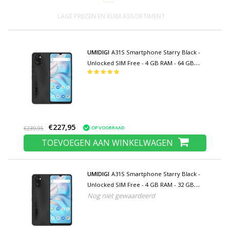
LAGE PRIJZEN EN RUIM ASSORTIMENT
UMIDIGI
A31S Smartphone Starry Black -
Unlocked SIM Free - 4 GB RAM - 64 GB
Opslag - 16MP Camera - 5150mAh Batterij -
Nieuwstaat - 3 Jaar Garantie
€227,95
OP VOORRAAD
€239,95
TOEVOEGEN AAN WINKELWAGEN
UMIDIGI
A31S Smartphone Starry Black -
Unlocked SIM Free - 4 GB RAM - 32 GB
Nog niet gewaardeerd
Opslag - 16MP Camera - 5150mAh Batterij -
Nieuwstaat - 3 Jaar Garantie