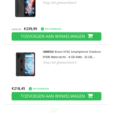
Nog niet gewaardeerd
Batterij - Nieuwstaat - 3 Jaar Garantie -
Zwart
€239,95
OP VOORRAAD
€299,95
TOEVOEGEN AAN WINKELWAGEN
UMIDIGI
Bison X10G Smartphone Outdoor
IP69K Waterdicht - 4 GB RAM - 32 GB
Nog niet gewaardeerd
Opslag - AI Triple Camera - 6150mAh
Batterij - Nieuwstaat - 3 Jaar Garantie -
Zwart
€218,45
OP VOORRAAD
TOEVOEGEN AAN WINKELWAGEN