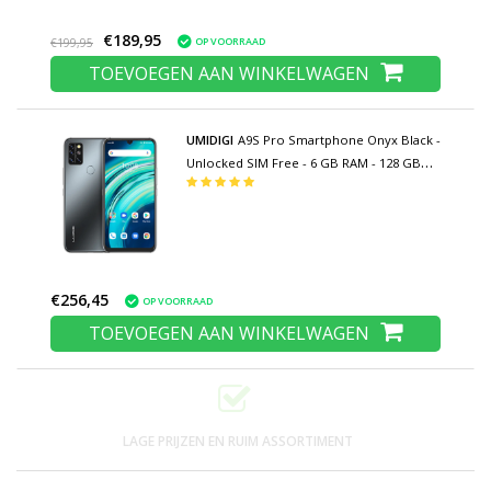
€189,95
OP VOORRAAD
€199,95
TOEVOEGEN AAN WINKELWAGEN
UMIDIGI
A9S Pro Smartphone Onyx Black -
Unlocked SIM Free - 6 GB RAM - 128 GB
Opslag - 48MP Quad Camera - 4150mAh
Batterij - Nieuwstaat - 3 Jaar Garantie
€256,45
OP VOORRAAD
TOEVOEGEN AAN WINKELWAGEN
LAGE PRIJZEN EN RUIM ASSORTIMENT