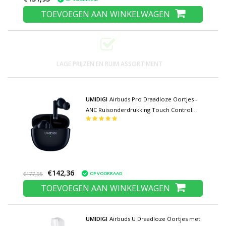
TOEVOEGEN AAN WINKELWAGEN
LAGE PRIJZEN EN RUIM ASSORTIMENT
UMIDIGI
Airbuds Pro Draadloze Oortjes -
ANC Ruisonderdrukking Touch Control
Oordopjes TWS Bluetooth 5.1 Earphones
Earbuds Oortelefoon Zwart
€142,36
OP VOORRAAD
€177,95
TOEVOEGEN AAN WINKELWAGEN
UMIDIGI
Airbuds U Draadloze Oortjes met