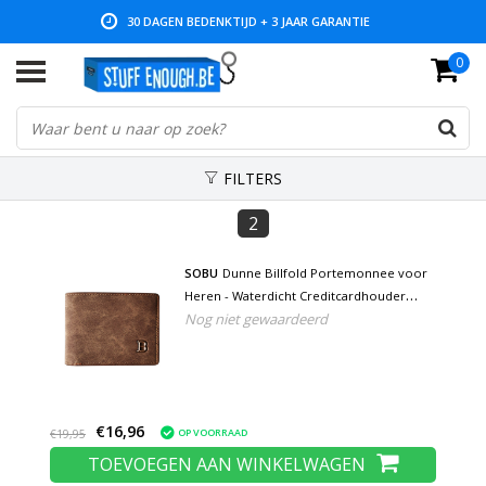
30 DAGEN BEDENKTIJD + 3 JAAR GARANTIE
0
LAGE PRIJZEN EN RUIM ASSORTIMENT
FILTERS
2
SOBU
Dunne Billfold Portemonnee voor
Heren - Waterdicht Creditcardhouder
Nog niet gewaardeerd
Munten Rits Portefeuille Bruin
€16,96
OP VOORRAAD
€19,95
TOEVOEGEN AAN WINKELWAGEN