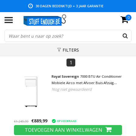
30 DAGEN BEDENKTIJD + 3 JAAR GARANTIE
0
LAGE PRIJZEN EN RUIM ASSORTIMENT
FILTERS
1
Royal Sovereign
7000 BTU Air Conditioner
Mobiele Airco met Afvoer Buis Afzuig
Nog niet gewaardeerd
Slang - Draagbare Luchtkoeler Ventilator -
Wit
€889,99
OP VOORRAAD
€1.249,99
TOEVOEGEN AAN WINKELWAGEN