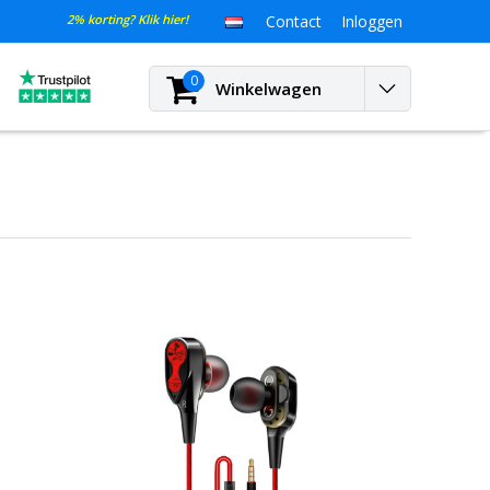
2% korting? Klik hier!
Contact
Inloggen
0
Winkelwagen