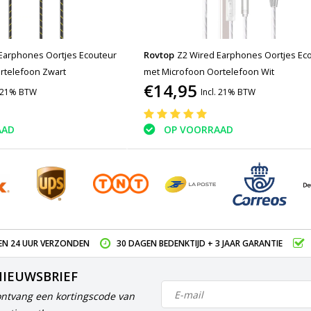
Earphones Oortjes Ecouteur
Rovtop
Z2 Wired Earphones Oortjes Ec
rtelefoon Zwart
met Microfoon Oortelefoon Wit
€14,95
. 21% BTW
Incl. 21% BTW
AAD
OP VOORRAAD
EN 24 UUR VERZONDEN
30 DAGEN BEDENKTIJD + 3 JAAR GARANTIE
NIEUWSBRIEF
ontvang een kortingscode van