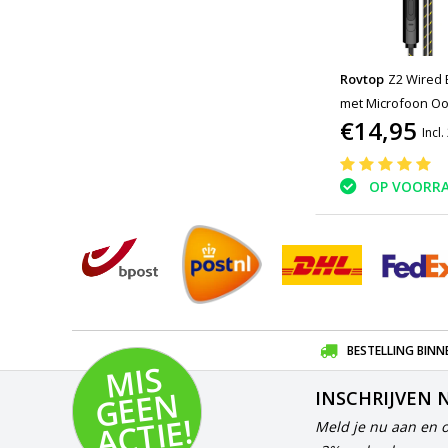
Rovtop
Z2 Wired 
met Microfoon Oo
€14,95
Incl
OP VOORR
BESTELLING BINN
MI
S
G
E
E
A
C
TI
N
INSCHRIJVEN 
E!
Meld je nu aan en 