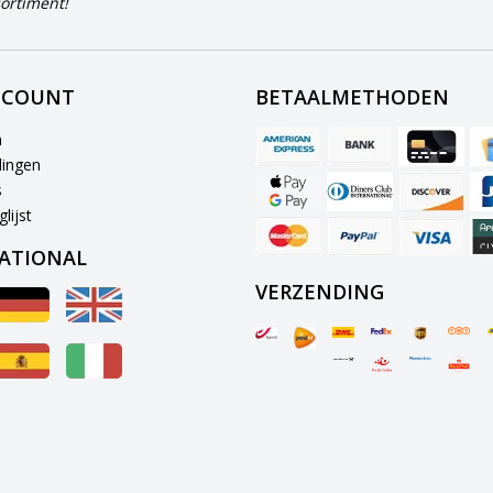
ortiment!
CCOUNT
BETAALMETHODEN
n
lingen
s
lijst
ATIONAL
VERZENDING