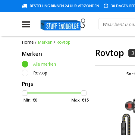
BESTELLING BINNEN 24 UUR VERZONDEN
30 DAGEN BED
Home
/
Merken
/
Rovtop
Rovtop
3
Merken
Alle merken
Rovtop
Sort
Prijs
Min: €
0
Max: €
15