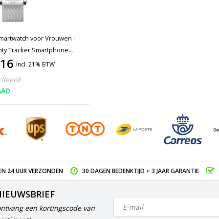
martwatch voor Vrouwen -
ivity Tracker Smartphone
,16
d - Zilver Staal
Incl. 21% BTW
rdeerd
AAD
EN 24 UUR VERZONDEN
30 DAGEN BEDENKTIJD + 3 JAAR GARANTIE
NIEUWSBRIEF
ontvang een kortingscode van