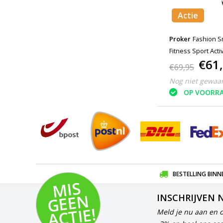
Actie
Proker
Fashion S
Fitness Sport Act
€61
Horloge iOS Androi
€69,95
Nog niet gewaa
OP VOORR
BESTELLING BINN
MI
S
G
E
E
A
C
TI
N
INSCHRIJVEN 
E!
Meld je nu aan en 