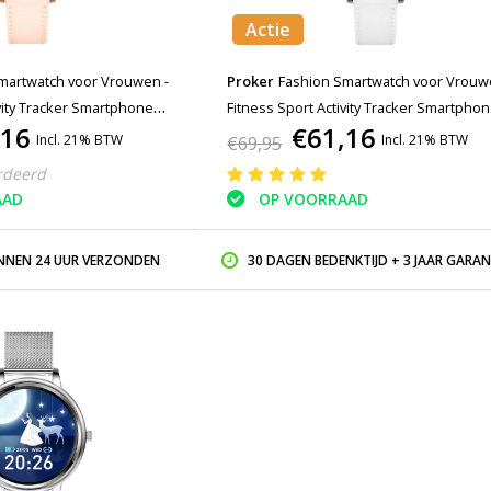
Actie
martwatch voor Vrouwen -
Proker
Fashion Smartwatch voor Vrouw
ivity Tracker Smartphone
Fitness Sport Activity Tracker Smartpho
,16
€61,16
oid - Goud
Horloge iOS Android - Zilver
Incl. 21% BTW
Incl. 21% BTW
€69,95
rdeerd
AAD
OP VOORRAAD
INNEN 24 UUR VERZONDEN
30 DAGEN BEDENKTIJD + 3 JAAR GARAN