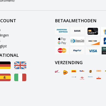
ortiment!
CCOUNT
BETAALMETHODEN
n
lingen
s
lijst
ATIONAL
VERZENDING