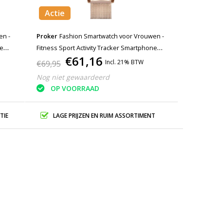
Actie
en -
Proker
Fashion Smartwatch voor Vrouwen -
ne
Fitness Sport Activity Tracker Smartphone
€61,16
Horloge iOS Android - Goud Staal
Incl. 21% BTW
€69,95
Nog niet gewaardeerd
OP VOORRAAD
TIE
LAGE PRIJZEN EN RUIM ASSORTIMENT