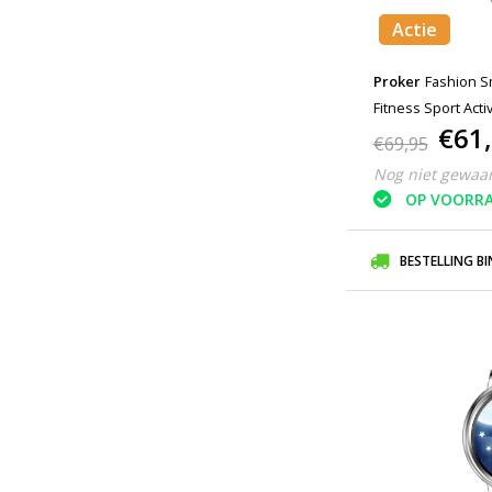
Actie
Proker
Fashion S
Fitness Sport Act
€61
Horloge iOS Andr
€69,95
Nog niet gewaa
OP VOORR
BESTELLING B